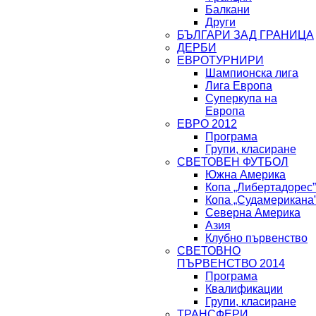
Балкани
Други
БЪЛГАРИ ЗАД ГРАНИЦА
ДЕРБИ
ЕВРОТУРНИРИ
Шампионска лига
Лига Европа
Суперкупа на
Европа
ЕВРО 2012
Програма
Групи, класиране
СВЕТОВЕН ФУТБОЛ
Южна Америка
Копа „Либертадорес”
Копа „Судамерикана
Северна Америка
Азия
Клубно първенство
СВЕТОВНО
ПЪРВЕНСТВО 2014
Програма
Квалификации
Групи, класиране
ТРАНСФЕРИ