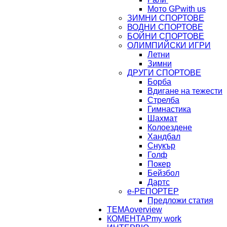
Мото GP
with us
ЗИМНИ СПОРТОВЕ
ВОДНИ СПОРТОВЕ
БОЙНИ СПОРТОВЕ
ОЛИМПИЙСКИ ИГРИ
Летни
Зимни
ДРУГИ СПОРТОВЕ
Борба
Вдигане на тежести
Стрелба
Гимнастика
Шахмат
Колоездене
Хандбал
Снукър
Голф
Покер
Бейзбол
Дартс
е-РЕПОРТЕР
Предложи статия
ТЕМА
overview
КОМЕНТАР
my work