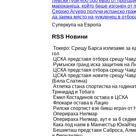
Левски губи 400 000 евро от пропадн
мароканеца, който беше изгонен от 
Серхио Агуеро получи испанско гра
да заема място на чужденец в отбора
Суперкупа на Европа
RSS Новини
Токеро: Срещу Барса излизаме за е
гол
ЦСКА представя отбора срещу Чав
Румънски гранд иска защитник на Л
ЦСКА представя отбора срещу Чав
ЦСКА представя новите срещу Чав
(Бяла Слатина)
Атлетка стана спортистка на годинат
Тринидад и Тобаго
Емил Костадинов остава в ЦСКА
Флокари остава в Лацио
Рилски спортист взе бивш играч от
Оперираха Нилмар
Оперираха Нилмар, аут е за 6 седм
Кака под наем в Манчестър Юнайте
Бешикташ представи Саброса, Алм
и Фернандеш