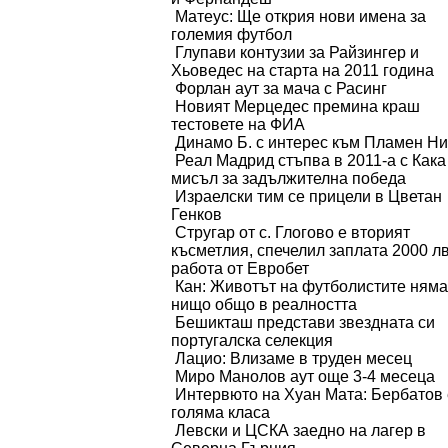
Матеус: Ще открия нови имена за
големия футбол
Глупави контузии за Райзингер и
Хьоведес на старта на 2011 година
Форлан аут за мача с Расинг
Новият Мерцедес премина краш
тестовете на ФИА
Динамо Б. с интерес към Пламен Н
Реал Мадрид стъпва в 2011-а с Кака
мисъл за задължителна победа
Израелски тим се прицели в Цветан
Генков
Стругар от с. Глогово е вторият
късметлия, спечелил заплата 2000 лв
работа от Евробет
Кан: Животът на футболистите няма
нищо общо в реалността
Бешикташ представи звездната си
португалска селекция
Лацио: Влизаме в труден месец
Миро Манолов аут още 3-4 месеца
Интервюто на Хуан Мата: Бербатов 
голяма класа
Левски и ЦСКА заедно на лагер в