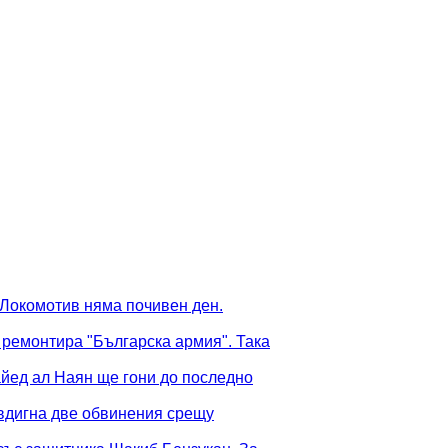
 Локомотив няма почивен ден.
 ремонтира "Българска армия". Така
йед ал Наян ще гони до последно
вдигна две обвинения срещу