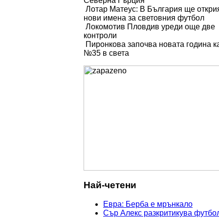
Северна Гърция
Лотар Матеуc: В България ще откри
нови имена за световния футбол
Локомотив Пловдив уреди още две
контроли
Пиронкова започва новата година к
№35 в света
Най-четени
Евра: Берба е мрънкало
Сър Алекс разкритикува футбо