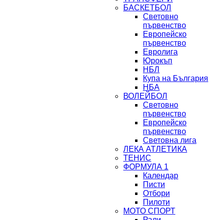
БАСКЕТБОЛ
Световно
първенство
Европейско
първенство
Евролига
Юрокъп
НБЛ
Купа на България
НБА
ВОЛЕЙБОЛ
Световно
първенство
Европейско
първенство
Световна лига
ЛЕКА АТЛЕТИКА
ТЕНИС
ФОРМУЛА 1
Календар
Писти
Отбори
Пилоти
МОТО СПОРТ
Рали