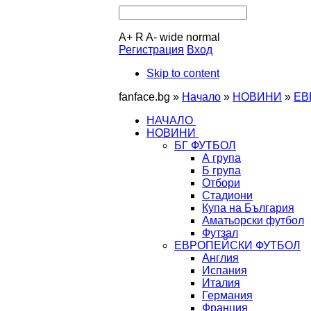
A+
R
A-
wide
normal
Регистрация
Вход
Skip to content
fanface.bg »
Начало
»
НОВИНИ
»
ЕВ
НАЧАЛО
НОВИНИ
БГ ФУТБОЛ
А група
Б група
Отбори
Стадиони
Купа на България
Аматьорски футбол
Футзал
ЕВРОПЕЙСКИ ФУТБОЛ
Англия
Испания
Италия
Германия
Франция