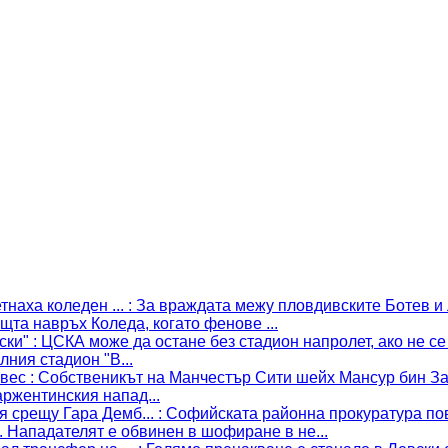
тнаха коледен ...
:
За враждата межу пловдивските Ботев и
щта навръх Коледа, когато фенове ...
ски"
:
ЦСКА може да остане без стадион напролет, ако не се
ния стадион "В...
евес
:
Собственикът на Манчестър Сити шейх Мансур бин За
аржентинския напад...
 срещу Гара Демб...
:
Софийската районна прокуратура по
 Нападателят е обвинен в шофиране в не...