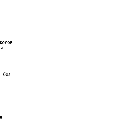
иколов
 и
. без
е