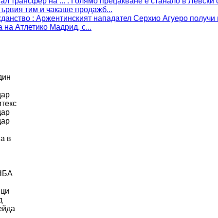
ал трансфер на ...
:
Голямо прецакване е станало в Левски 
първия тим и чакаше продажб...
жданство
:
Аржентинският нападател Серхио Агуеро получи 
 на Атлетико Мадрид, с...
дин
дар
итекс
дар
дар
а в
 НБА
ици
д
ейда