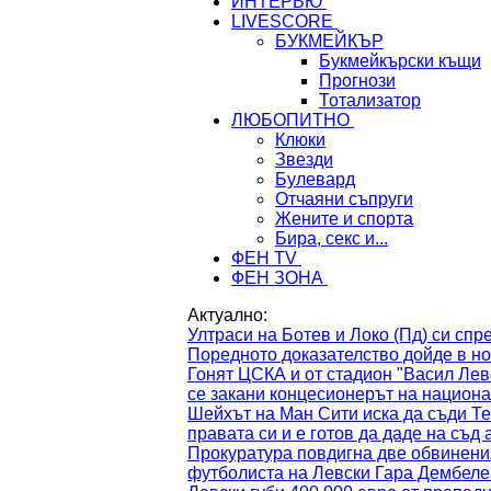
ИНТЕРВЮ
LIVESCORE
БУКМЕЙКЪР
Букмейкърски къщи
Прогнози
Тотализатор
ЛЮБОПИТНО
Клюки
Звезди
Булевард
Отчаяни съпруги
Жените и спорта
Бира, секс и...
ФЕН TV
ФЕН ЗОНА
Актуално:
Ултраси на Ботев и Локо (Пд) си спре
Поредното доказателство дойде в но
Гонят ЦСКА и от стадион "Васил Лев
се закани концесионерът на национал
Шейхът на Ман Сити иска да съди Т
правата си и е готов да даде на съд 
Прокуратура повдигна две обвинения
футболиста на Левски Гара Дембеле.