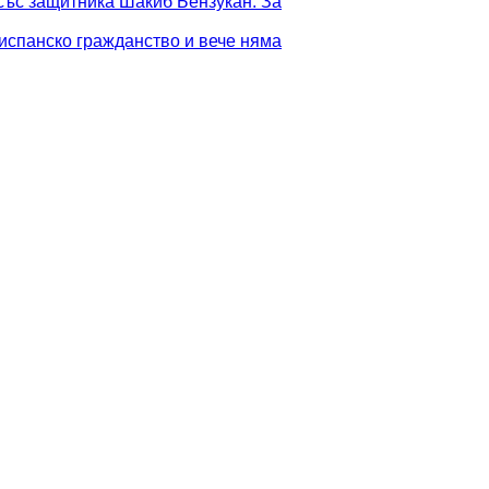
със защитника Шакиб Бензукан. За
испанско гражданство и вече няма