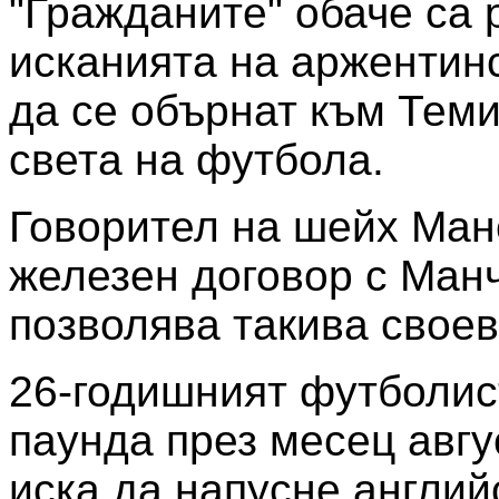
"Гражданите" обаче са 
исканията на аржентинс
да се обърнат към Теми
света на футбола.
Говорител на шейх Ман
железен договор с Манч
позволява такива своев
26-годишният футболист
паунда през месец авгус
иска да напусне англий