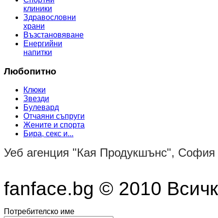
клиники
Здравословни
храни
Възстановяване
Енергийни
напитки
Любопитно
Клюки
Звезди
Булевард
Отчаяни съпруги
Жените и спорта
Бира, секс и...
Уеб агенция "Кая Продукшънс", Софи
fanface.bg © 2010 Всич
Потребителско име