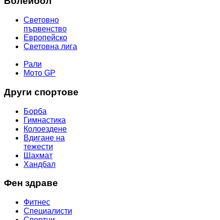
Волейбол
Световно
първенство
Европейско
Световна лига
МОТОР СПОРТ
Рали
Мото GP
Други спортове
Борба
Гимнастика
Колоездене
Вдигане на
тежести
Шахмат
Хандбал
Фен здраве
Фитнес
Специалисти
Спортни