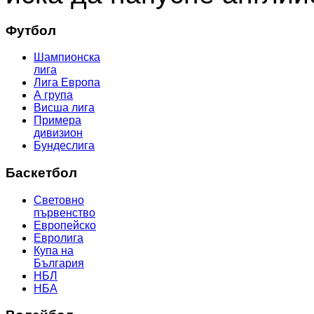
Футбол
Шампионска
лига
Лига Европа
А група
Висша лига
Примера
дивизион
Бундеслига
Баскетбол
Световно
първенство
Европейско
Евролига
Купа на
България
НБЛ
НБА