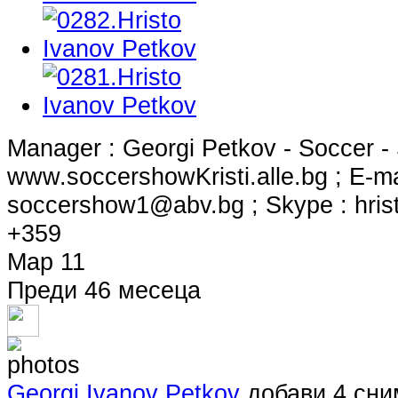
Manager : Georgi Petkov - Soccer - S
www.soccershowKristi.alle.bg ; E-ma
soccershow1@abv.bg
; Skype : hri
+359
Мар 11
Преди 46 месеца
Georgi Ivanov Petkov
добави 4 сни