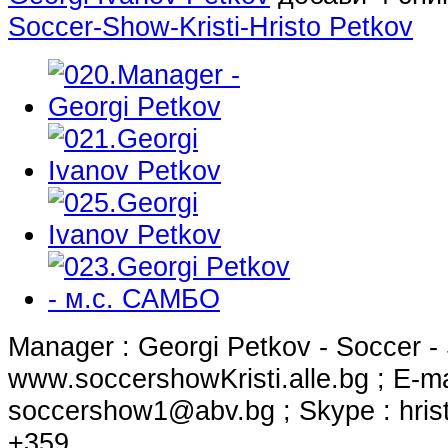
Soccer-Show-Kristi-Hristo Petkov
Manager : Georgi Petkov - Soccer - S
www.soccershowKristi.alle.bg ; E-ma
soccershow1@abv.bg
; Skype : hri
+359