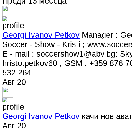
Преди 13 месеца
Georgi Ivanov Petkov
Manager : Geo
Soccer - Show - Kristi ; www.soccers
E - mail :
soccershow1@abv.bg
; Sk
hristo.petkov60 ; GSM : +359 876 7
532 264
Авг 20
Georgi Ivanov Petkov
качи нов ават
Авг 20