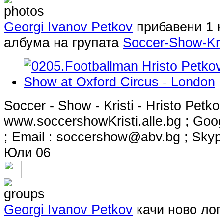
Georgi Ivanov Petkov
прибавени 1 
албума на групата
Soccer-Show-Kri
Soccer - Show - Kristi - Hristo Petko
www.soccershowKristi.alle.bg ; Goo
; Email :
soccershow@abv.bg
; Skyp
Юли 06
Georgi Ivanov Petkov
качи ново лог