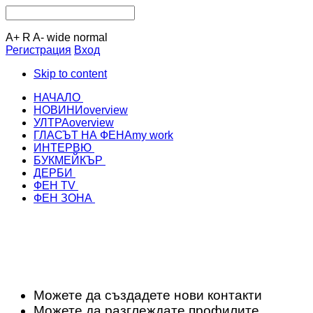
A+
R
A-
wide
normal
Регистрация
Вход
Skip to content
НАЧАЛО
НОВИНИ
overview
УЛТРА
overview
ГЛАСЪТ НА ФЕНА
my work
ИНТЕРВЮ
БУКМЕЙКЪР
ДЕРБИ
ФЕН TV
ФЕН ЗОНА
Можете да създадете нови контакти
Можете да разглеждате профилите