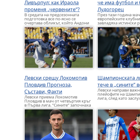
Ливърпул: как Ираола
че има футбол и 
променя „червените“?
Лудогорец
В средата на предсезонната
През тази година мач
подготовка все по-ясно се
европейските клубни
очертава обликът, който Андони
завладяха истински 
Ираола иска да придаде на новия
привърженици. Не с
си Ливърпул. […]
Левски и ЦСКА се пре
Левски срещу Локомотив
Шампионската л
Пловдив Прогноза,
тече в „сините“ 
Левски направи важн
Състави, Факти
плейофите на Шампи
Левски приема Локомотив
лига, след като засл
Пловдив в мач от четвъртия кръг
Кайрат Алмати с 1:0 
в Първа лига. “Сините“ започнаха
[…]
новото първенство с три поредни
победи. […]