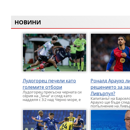
НОВИНИ
Лудогорец печели като
Роналд Араухо ли
големите отбори
решението за за
Лудогорец прекъсна черната си
Ливърпул?
серия на „Тича“ и след като
Капитанът на Барсел
надделя с 3:2 над Черно море, е
Араухо ще бъде сле
един от двата […]
попълнение на Ливъ
лято. 27-годишният 
национал ще пристиг