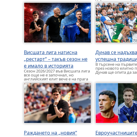
от началото на сезона
победиха […]
Висшата лига натисна
Дунав се надъхва
„рестарт“ – такъв сезон не
успешна традиц
В търсене на първите
е имало в историята
през новото елитно 
Сезон 2026/2027 във Висшата лига
Дунав ще опита да за
все още не е започнал, но
успешна традиция ср
английският елит вече е на прага
на исторически рекорд. […]
Раждането на „новия“
Евроучастниците