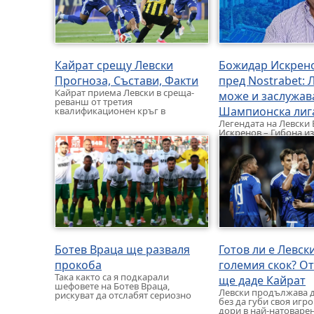
Кайрат срещу Левски
Божидар Искрен
Прогноза, Състави, Факти
пред Nostrabet: 
Кайрат приема Левски в среща-
може и заслужава
реванш от третия
Шампионска лиг
квалификационен кръг в
Шампионска лига. Първият
Легендата на Левски
двубой в София завърши 1:0 за
Искренов – Гибона и
„сините“ […]
възхищението си от и
„сините“ в двубоя с К
третия […]
Ботев Враца ще разваля
Готов ли е Левски
прокоба
големия скок? О
Така както са я подкарали
ще даде Кайрат
шефовете на Ботев Враца,
Левски продължава д
рискуват да отслабят сериозно
без да губи своя игр
отбора и Ботев да запише
дори в най-натоваре
отстъпление и […]