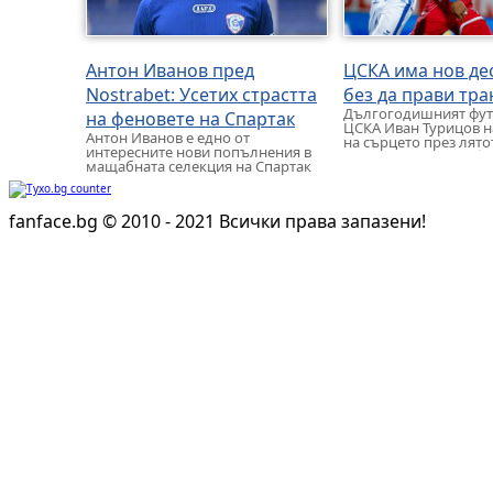
Антон Иванов пред
ЦСКА има нов де
Nostrabet: Усетих страстта
без да прави тр
Дългогодишният фут
на феновете на Спартак
ЦСКА Иван Турицов н
Антон Иванов е едно от
на сърцето през лят
интересните нови попълнения в
на „червените“ ще б
мащабната селекция на Спартак
с добри […]
Варна през лятото. 21-годишният
футболист може да […]
fanface.bg © 2010 - 2021 Всички права запазени!