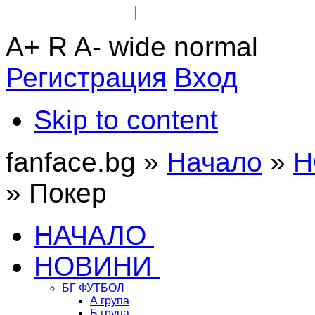
A+
R
A-
wide
normal
Регистрация
Вход
Skip to content
fanface.bg »
Начало
»
Н
»
Покер
НАЧАЛО
НОВИНИ
БГ ФУТБОЛ
А група
Б група