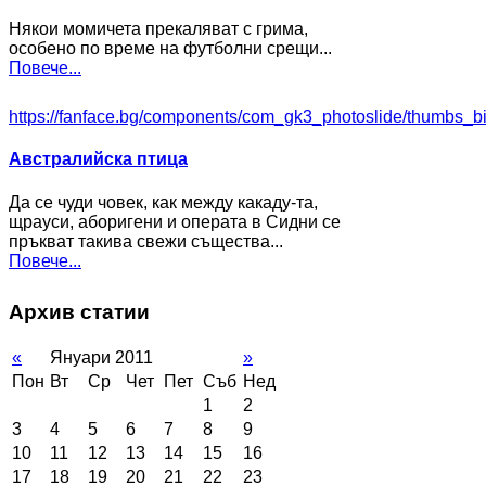
Някои момичета прекаляват с грима,
особено по време на футболни срещи...
Повече...
https://fanface.bg/components/com_gk3_photoslide/thumbs_b
Австралийска птица
Да се чуди човек, как между какаду-та,
щрауси, аборигени и операта в Сидни се
пръкват такива свежи същества...
Повече...
Архив статии
«
Януари 2011
»
Пон
Вт
Ср
Чет
Пет
Съб
Нед
1
2
3
4
5
6
7
8
9
10
11
12
13
14
15
16
17
18
19
20
21
22
23