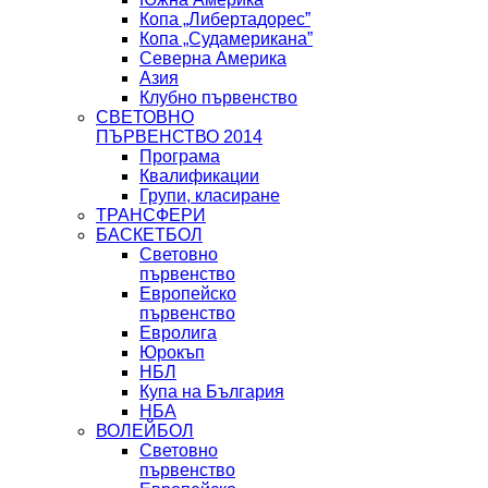
Копа „Либертадорес”
Копа „Судамерикана”
Северна Америка
Азия
Клубно първенство
СВЕТОВНО
ПЪРВЕНСТВО 2014
Програма
Квалификации
Групи, класиране
ТРАНСФЕРИ
БАСКЕТБОЛ
Световно
първенство
Европейско
първенство
Евролига
Юрокъп
НБЛ
Купа на България
НБА
ВОЛЕЙБОЛ
Световно
първенство