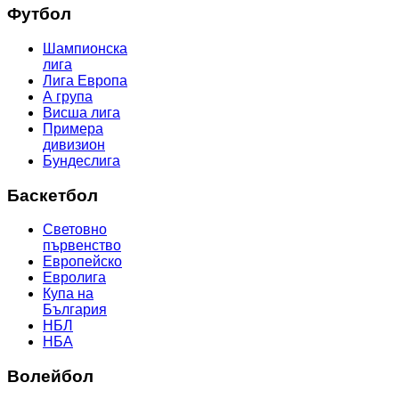
Футбол
Шампионска
лига
Лига Европа
А група
Висша лига
Примера
дивизион
Бундеслига
Баскетбол
Световно
първенство
Европейско
Евролига
Купа на
България
НБЛ
НБА
Волейбол