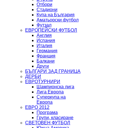
Отбори
Стадиони
Купа на България
Аматьорски футбол
Футзал
ЕВРОПЕЙСКИ ФУТБОЛ
Англия
Испания
Италия
Германия
Франция
Балкани
Други
БЪЛГАРИ ЗАД ГРАНИЦА
ДЕРБИ
ЕВРОТУРНИРИ
Шампионска лига
Лига Европа
Суперкупа на
Европа
ЕВРО 2012
Програма
Групи, класиране
СВЕТОВЕН ФУТБОЛ
Южна Америка