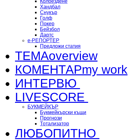
Колоездене
Хандбал
Снукър
Голф
Покер
Бейзбол
Дартс
е-РЕПОРТЕР
Предложи статия
ТЕМА
overview
КОМЕНТАР
my work
ИНТЕРВЮ
LIVESCORE
БУКМЕЙКЪР
Букмейкърски къщи
Прогнози
Тотализатор
ЛЮБОПИТНО