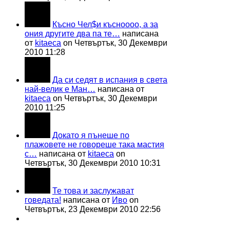
Късно Чел$и късноооо, а за
ония другите два па те…
написана
от
kitaeca
on Четвъртък, 30 Декември
2010 11:28
Да си седят в испания в света
най-велик е Ман…
написана от
kitaeca
on Четвъртък, 30 Декември
2010 11:25
Докато я пънеше по
плажовете не говореше така мастия
с…
написана от
kitaeca
on
Четвъртък, 30 Декември 2010 10:31
Те това и заслужават
говедата!
написана от
Иво
on
Четвъртък, 23 Декември 2010 22:56