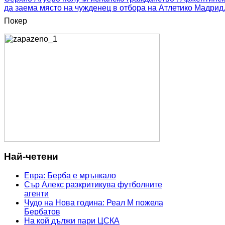
да заема място на чужденец в отбора на Атлетико Мадрид, 
Покер
Най-четени
Евра: Берба е мрънкало
Сър Алекс разкритикува футболните
агенти
Чудо на Нова година: Реал М пожела
Бербатов
На кой дължи пари ЦСКА