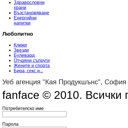
Здравословни
храни
Възстановяване
Енергийни
напитки
Любопитно
Клюки
Звезди
Булевард
Отчаяни съпруги
Жените и спорта
Бира, секс и...
Уеб агенция "Кая Продукшънс", София
fanface © 2010. Всички 
Потребителско име
Парола