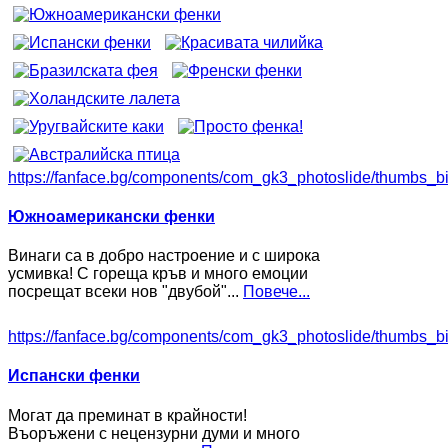
https://fanface.bg/components/com_gk3_photoslide/thumbs_b
Южноамерикански фенки
Винаги са в добро настроение и с широка
усмивка! С гореща кръв и много емоции
посрещат всеки нов "двубой"...
Повече...
https://fanface.bg/components/com_gk3_photoslide/thumbs_b
Испански фенки
Могат да преминат в крайности!
Въоръжени с нецензурни думи и много