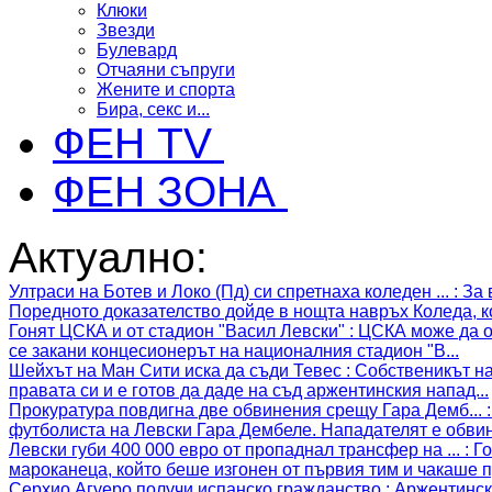
Клюки
Звезди
Булевард
Отчаяни съпруги
Жените и спорта
Бира, секс и...
ФЕН TV
ФЕН ЗОНА
Актуално:
Ултраси на Ботев и Локо (Пд) си спретнаха коледен ...
:
За 
Поредното доказателство дойде в нощта навръх Коледа, ко
Гонят ЦСКА и от стадион "Васил Левски"
:
ЦСКА може да ос
се закани концесионерът на националния стадион "В...
Шейхът на Ман Сити иска да съди Тевес
:
Собственикът на
правата си и е готов да даде на съд аржентинския напад...
Прокуратура повдигна две обвинения срещу Гара Демб...
футболиста на Левски Гара Дембеле. Нападателят е обвин
Левски губи 400 000 евро от пропаднал трансфер на ...
:
Го
мароканеца, който беше изгонен от първия тим и чакаше п
Серхио Агуеро получи испанско гражданство
:
Аржентинск