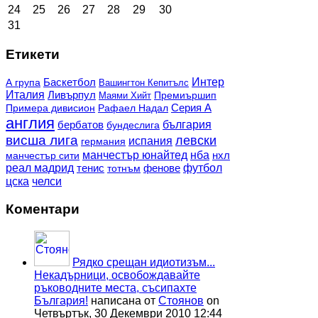
24
25
26
27
28
29
30
31
Етикети
Баскетбол
Интер
А група
Вашингтон Кепитълс
Италия
Ливърпул
Премиършип
Маями Хийт
Рафаел Надал
Серия А
Примера дивисион
англия
българия
бербатов
бундеслига
висша лига
левски
испания
германия
манчестър юнайтед
нба
нхл
манчестър сити
реал мадрид
фенове
футбол
тенис
тотнъм
цска
челси
Коментари
Рядко срещан идиотизъм...
Некадърници, освобождавайте
ръководните места, съсипахте
България!
написана от
Стоянов
on
Четвъртък, 30 Декември 2010 12:44