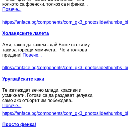
колкото са френски, толкоз са и фенки...
Повече...
https://fanface.bg/components/com_gk3_photoslide/thumbs_b
Холандските лалета
Ами, какво да кажем - дай Боже всеки му
такива горещи момичета... Че и толкова
предани!
Повече...
https://fanface.bg/components/com_gk3_photoslide/thumbs_b
Уругвайските каки
Те изглеждат вечно млади, красиви и
усмихнати. Готови са да раздават целувки,
само ако отборът им побеждава...
Повече...
https://fanface.bg/components/com_gk3_photoslide/thumbs_b
Просто фенка!