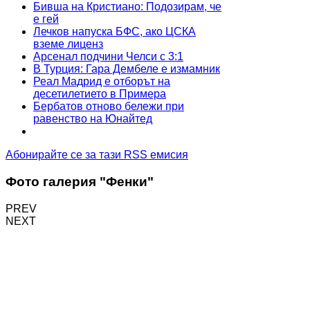
Бивша на Кристиано: Подозирам, че
е гей
Лечков напуска БФС, ако ЦСКА
вземе лиценз
Арсенал подчини Челси с 3:1
В Турция: Гара Дембеле е измамник
Реал Мадрид е отборът на
десетилетието в Примера
Бербатов отново бележи при
равенство на Юнайтед
Абонирайте се за тази RSS емисия
Фото галерия "Фенки"
PREV
NEXT