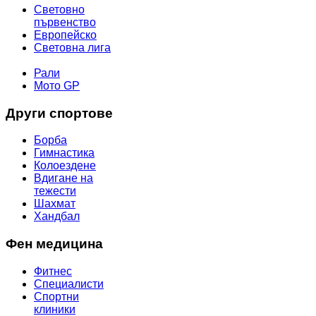
Световно
първенство
Европейско
Световна лига
МОТОР СПОРТ
Рали
Мото GP
Други спортове
Борба
Гимнастика
Колоездене
Вдигане на
тежести
Шахмат
Хандбал
Фен медицина
Фитнес
Специалисти
Спортни
клиники