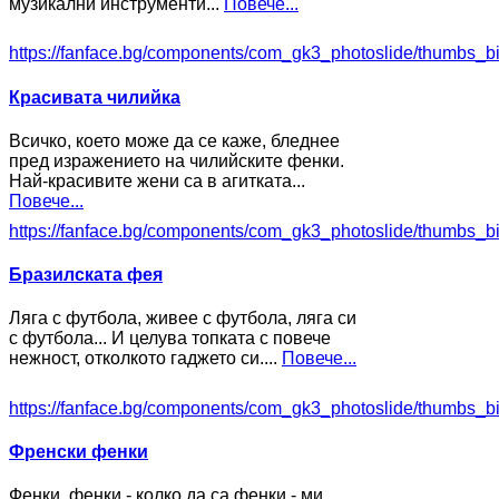
музикални инструменти...
Повече...
https://fanface.bg/components/com_gk3_photoslide/thumbs_b
Красивата чилийка
Всичко, което може да се каже, бледнее
пред изражението на чилийските фенки.
Най-красивите жени са в агитката...
Повече...
https://fanface.bg/components/com_gk3_photoslide/thumbs_b
Бразилската фея
Ляга с футбола, живее с футбола, ляга си
с футбола... И целува топката с повече
нежност, отколкото гаджето си....
Повече...
https://fanface.bg/components/com_gk3_photoslide/thumbs_b
Френски фенки
Фенки, фенки - колко да са фенки - ми,