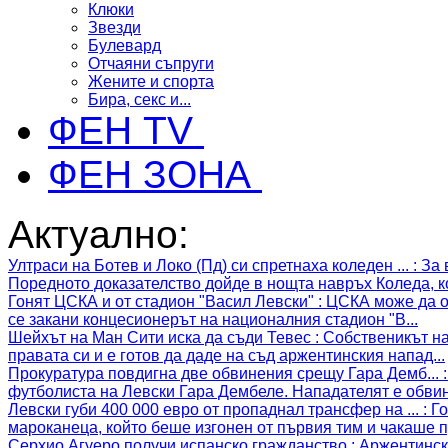
Клюки
Звезди
Булевард
Отчаяни съпруги
Жените и спорта
Бира, секс и...
ФЕН TV
ФЕН ЗОНА
Актуално:
Ултраси на Ботев и Локо (Пд) си спретнаха коледен ...
:
За 
Поредното доказателство дойде в нощта навръх Коледа, ко
Гонят ЦСКА и от стадион "Васил Левски"
:
ЦСКА може да ос
се закани концесионерът на националния стадион "В...
Шейхът на Ман Сити иска да съди Тевес
:
Собственикът на
правата си и е готов да даде на съд аржентинския напад...
Прокуратура повдигна две обвинения срещу Гара Демб...
футболиста на Левски Гара Дембеле. Нападателят е обвин
Левски губи 400 000 евро от пропаднал трансфер на ...
:
Го
мароканеца, който беше изгонен от първия тим и чакаше п
Серхио Агуеро получи испанско гражданство
:
Аржентинск