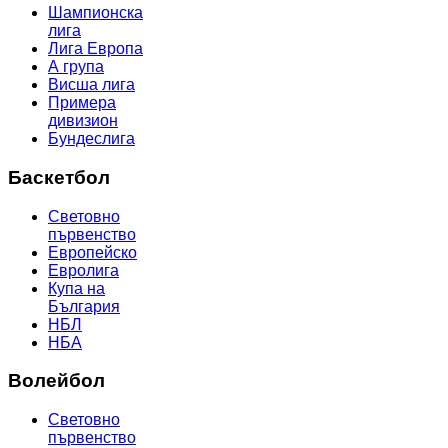
Шампионска
лига
Лига Европа
А група
Висша лига
Примера
дивизион
Бундеслига
Баскетбол
Световно
първенство
Европейско
Евролига
Купа на
България
НБЛ
НБА
Волейбол
Световно
първенство