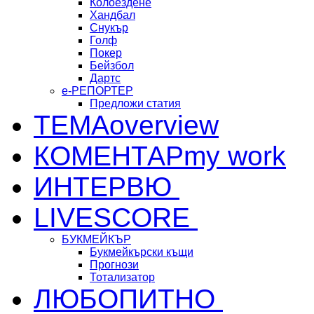
Колоездене
Хандбал
Снукър
Голф
Покер
Бейзбол
Дартс
е-РЕПОРТЕР
Предложи статия
ТЕМА
overview
КОМЕНТАР
my work
ИНТЕРВЮ
LIVESCORE
БУКМЕЙКЪР
Букмейкърски къщи
Прогнози
Тотализатор
ЛЮБОПИТНО