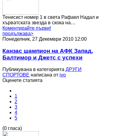
Тенисист номер 1 в света Рафаел Надал и
хърватската звезда в скока на…
Коментирайте първи!
продължава>
Понеделник, 27 Декември 2010 12:00
Канзас шампион на АФК Запад,
Балтимор и Джетс с успехи
Публикувана в категорията
ДРУГИ
СПОРТОВЕ
написана от
ivo
Оценете статията
1
2
3
4
5
(0 гласа)