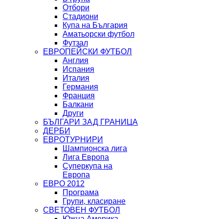
Отбори
Стадиони
Купа на България
Аматьорски футбол
Футзал
ЕВРОПЕЙСКИ ФУТБОЛ
Англия
Испания
Италия
Германия
Франция
Балкани
Други
БЪЛГАРИ ЗАД ГРАНИЦА
ДЕРБИ
ЕВРОТУРНИРИ
Шампионска лига
Лига Европа
Суперкупа на
Европа
ЕВРО 2012
Програма
Групи, класиране
СВЕТОВЕН ФУТБОЛ
Южна Америка