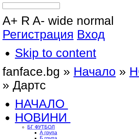
A+
R
A-
wide
normal
Регистрация
Вход
Skip to content
fanface.bg »
Начало
»
Н
»
Дартс
НАЧАЛО
НОВИНИ
БГ ФУТБОЛ
А група
Б група