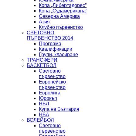
Копа „Либертадорес”
Копа „Судамерикана”
Северна Америка
Азия
Клубно първенство
СВЕТОВНО
ПЪРВЕНСТВО 2014
Програма
Квалификации
Групи, класиране
ТРАНСФЕРИ
БАСКЕТБОЛ
Световно
първенство
Европейско
първенство
Евролига
Юрокъп
НБЛ
Купа на България
НБА
ВОЛЕЙБОЛ
Световно
първенство