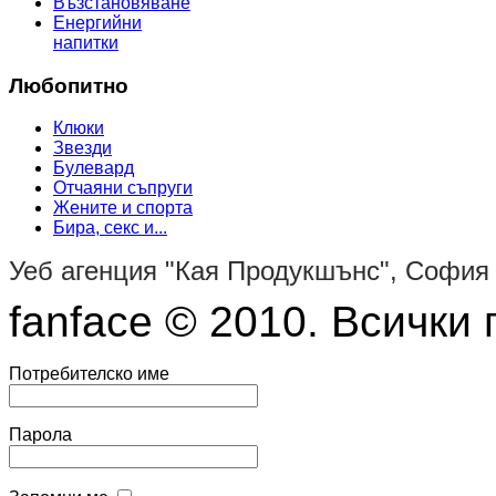
Възстановяване
Енергийни
напитки
Любопитно
Клюки
Звезди
Булевард
Отчаяни съпруги
Жените и спорта
Бира, секс и...
Уеб агенция "Кая Продукшънс", София
fanface © 2010. Всички 
Потребителско име
Парола