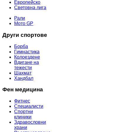
Европейско
Световна лига
МОТОР СПОРТ
Рали
Мото GP
Други спортове
Борба
Гимнастика
Колоездене
Вдигане на
тежести
Шахмат
Хандбал
Фен медицина
Фитнес
Специалисти
Спортни
клиники
Здравословни
храни