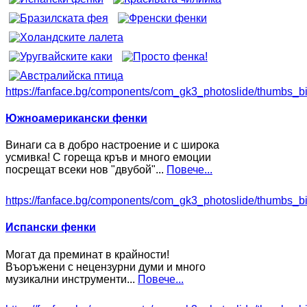
https://fanface.bg/components/com_gk3_photoslide/thumbs_b
Южноамерикански фенки
Винаги са в добро настроение и с широка
усмивка! С гореща кръв и много емоции
посрещат всеки нов "двубой"...
Повече...
https://fanface.bg/components/com_gk3_photoslide/thumbs_b
Испански фенки
Могат да преминат в крайности!
Въоръжени с нецензурни думи и много
музикални инструменти...
Повече...