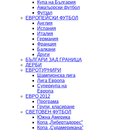
Купа на България
Аматьорски футбол
Футзал
ЕВРОПЕЙСКИ ФУТБОЛ
Англия
Испания
Италия
Германия
Франция
Балкани
Други
БЪЛГАРИ ЗАД ГРАНИЦА
ДЕРБИ
ЕВРОТУРНИРИ
Шампионска лига
Лига Европа
Суперкупа на
Европа
ЕВРО 2012
Програма
Групи, класиране
СВЕТОВЕН ФУТБОЛ
Южна Америка
Копа „Либертадорес”
Копа „Судамерикана”