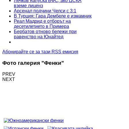
Лечков напуска БФС, ако ЦСКА
вземе лиценз
Арсенал подчини Челси с 3:1
В Турция: Гара Дембеле е измамник
Реал Мадрид е отборът на
десетилетието в Примера
Бербатов отново бележи при
равенство на Юнайтед
Абонирайте се за тази RSS емисия
Фото галерия "Фенки"
PREV
NEXT