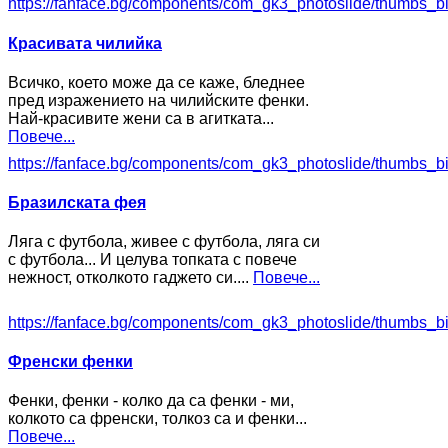
https://fanface.bg/components/com_gk3_photoslide/thumbs_b
Красивата чилийка
Всичко, което може да се каже, бледнее
пред изражението на чилийските фенки.
Най-красивите жени са в агитката...
Повече...
https://fanface.bg/components/com_gk3_photoslide/thumbs_b
Бразилската фея
Ляга с футбола, живее с футбола, ляга си
с футбола... И целува топката с повече
нежност, отколкото гаджето си....
Повече...
https://fanface.bg/components/com_gk3_photoslide/thumbs_b
Френски фенки
Фенки, фенки - колко да са фенки - ми,
колкото са френски, толкоз са и фенки...
Повече...