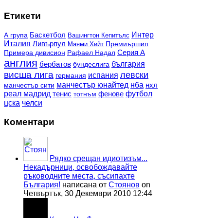
Етикети
Баскетбол
Интер
А група
Вашингтон Кепитълс
Италия
Ливърпул
Премиършип
Маями Хийт
Рафаел Надал
Серия А
Примера дивисион
англия
българия
бербатов
бундеслига
висша лига
левски
испания
германия
манчестър юнайтед
нба
нхл
манчестър сити
реал мадрид
фенове
футбол
тенис
тотнъм
цска
челси
Коментари
Рядко срещан идиотизъм...
Некадърници, освобождавайте
ръководните места, съсипахте
България!
написана от
Стоянов
on
Четвъртък, 30 Декември 2010 12:44