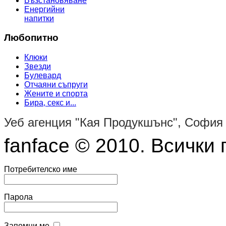
Възстановяване
Енергийни
напитки
Любопитно
Клюки
Звезди
Булевард
Отчаяни съпруги
Жените и спорта
Бира, секс и...
Уеб агенция "Кая Продукшънс", София
fanface © 2010. Всички 
Потребителско име
Парола
Запомни ме