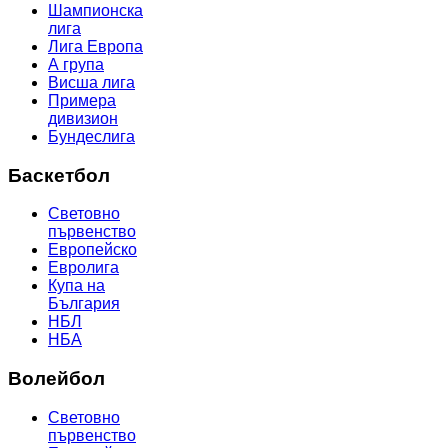
Шампионска
лига
Лига Европа
А група
Висша лига
Примера
дивизион
Бундеслига
Баскетбол
Световно
първенство
Европейско
Евролига
Купа на
България
НБЛ
НБА
Волейбол
Световно
първенство