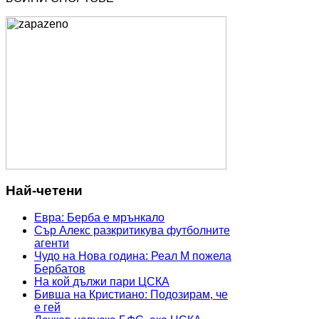
Най-четени
Евра: Берба е мрънкало
Сър Алекс разкритикува футболните
агенти
Чудо на Нова година: Реал М пожела
Бербатов
На кой дължи пари ЦСКА
Бивша на Кристиано: Подозирам, че
е гей