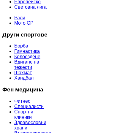
Европейско
Световна лига
МОТОР СПОРТ
Рали
Мото GP
Други спортове
Борба
Гимнастика
Колоездене
Вдигане на
тежести
Шахмат
Хандбал
Фен медицина
Фитнес
Специалисти
Спортни
клиники
Здравословни
храни