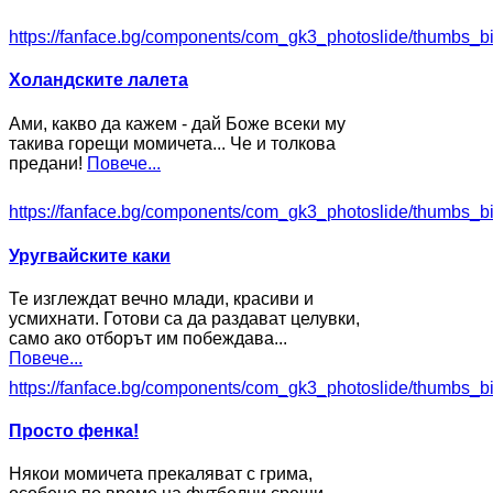
https://fanface.bg/components/com_gk3_photoslide/thumbs_b
Холандските лалета
Ами, какво да кажем - дай Боже всеки му
такива горещи момичета... Че и толкова
предани!
Повече...
https://fanface.bg/components/com_gk3_photoslide/thumbs_b
Уругвайските каки
Те изглеждат вечно млади, красиви и
усмихнати. Готови са да раздават целувки,
само ако отборът им побеждава...
Повече...
https://fanface.bg/components/com_gk3_photoslide/thumbs_b
Просто фенка!
Някои момичета прекаляват с грима,