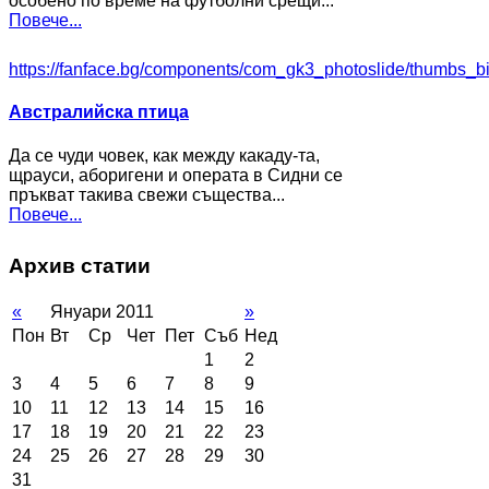
особено по време на футболни срещи...
Повече...
https://fanface.bg/components/com_gk3_photoslide/thumbs_b
Австралийска птица
Да се чуди човек, как между какаду-та,
щрауси, аборигени и операта в Сидни се
пръкват такива свежи същества...
Повече...
Архив статии
«
Януари 2011
»
Пон
Вт
Ср
Чет
Пет
Съб
Нед
1
2
3
4
5
6
7
8
9
10
11
12
13
14
15
16
17
18
19
20
21
22
23
24
25
26
27
28
29
30
31