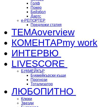
Голф
Покер
Бейзбол
Дартс
е-РЕПОРТЕР
Предложи статия
ТЕМА
overview
КОМЕНТАР
my work
ИНТЕРВЮ
LIVESCORE
БУКМЕЙКЪР
Букмейкърски къщи
Прогнози
Тотализатор
ЛЮБОПИТНО
Клюки
Звезди