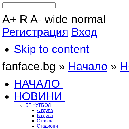
A+
R
A-
wide
normal
Регистрация
Вход
Skip to content
fanface.bg »
Начало
»
Н
НАЧАЛО
НОВИНИ
БГ ФУТБОЛ
А група
Б група
Отбори
Стадиони