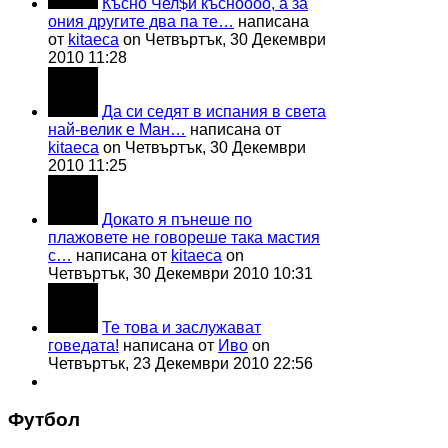
Късно Чел$и късноооо, а за
ония другите два па те…
написана
от
kitaeca
on Четвъртък, 30 Декември
2010 11:28
Да си седят в испания в света
най-велик е Ман…
написана от
kitaeca
on Четвъртък, 30 Декември
2010 11:25
Докато я пънеше по
плажовете не говореше така мастия
с…
написана от
kitaeca
on
Четвъртък, 30 Декември 2010 10:31
Те това и заслужават
говедата!
написана от
Иво
on
Четвъртък, 23 Декември 2010 22:56
Футбол