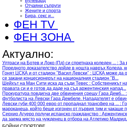
Булевард
Отчаяни съпруги
Жените и спорта
Бира, секс и...
ФЕН TV
ФЕН ЗОНА
Актуално:
Ултраси на Ботев и Локо (Пд) си спретнаха коледен ...
:
За 
Поредното доказателство дойде в нощта навръх Коледа, ко
Гонят ЦСКА и от стадион "Васил Левски"
:
ЦСКА може да ос
се закани концесионерът на националния стадион "В...
Шейхът на Ман Сити иска да съди Тевес
:
Собственикът на
правата си и е готов да даде на съд аржентинския напад...
Прокуратура повдигна две обвинения срещу Гара Демб...
футболиста на Левски Гара Дембеле. Нападателят е обвин
Левски губи 400 000 евро от пропаднал трансфер на ...
:
Го
мароканеца, който беше изгонен от първия тим и чакаше п
Серхио Агуеро получи испанско гражданство
:
Аржентинск
да заема място на чужденец в отбора на Атлетико Мадрид, 
БОЙНИ СПОРТОВЕ