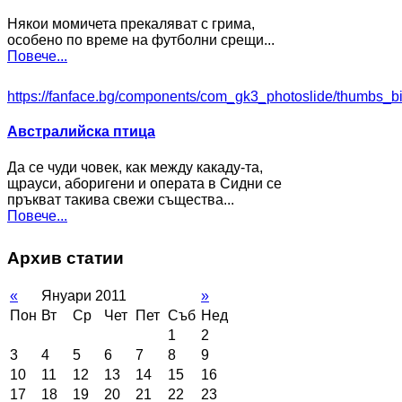
Някои момичета прекаляват с грима,
особено по време на футболни срещи...
Повече...
https://fanface.bg/components/com_gk3_photoslide/thumbs_b
Австралийска птица
Да се чуди човек, как между какаду-та,
щрауси, аборигени и операта в Сидни се
пръкват такива свежи същества...
Повече...
Архив статии
«
Януари 2011
»
Пон
Вт
Ср
Чет
Пет
Съб
Нед
1
2
3
4
5
6
7
8
9
10
11
12
13
14
15
16
17
18
19
20
21
22
23