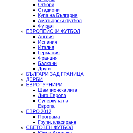
Отбори
Стадиони
Купа на България
Аматьорски футбол
Футзал
ЕВРОПЕЙСКИ ФУТБОЛ
Англия
Испания
Италия
Германия
Франция
Балкани
Други
БЪЛГАРИ ЗАД ГРАНИЦА
ДЕРБИ
ЕВРОТУРНИРИ
Шампионска лига
Лига Европа
Суперкупа на
Европа
ЕВРО 2012
Програма
Групи, класиране
СВЕТОВЕН ФУТБОЛ
Южна Америка