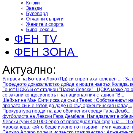
Клюки
Звезди
Булевард
Отчаяни съпруги
Жените и спорта
Бира, секс и...
ФЕН TV
ФЕН ЗОНА
Актуално:
Ултраси на Ботев и Локо (Пд) си спретнаха коледен ...
:
За 
Поредното доказателство дойде в нощта навръх Коледа, ко
Гонят ЦСКА и от стадион "Васил Левски"
:
ЦСКА може да ос
се закани концесионерът на националния стадион "В...
Шейхът на Ман Сити иска да съди Тевес
:
Собственикът на
правата си и е готов да даде на съд аржентинския напад...
Прокуратура повдигна две обвинения срещу Гара Демб...
футболиста на Левски Гара Дембеле. Нападателят е обвин
Левски губи 400 000 евро от пропаднал трансфер на ...
:
Го
мароканеца, който беше изгонен от първия тим и чакаше п
Серхио Агуеро получи испанско гражданство
:
Аржентинск