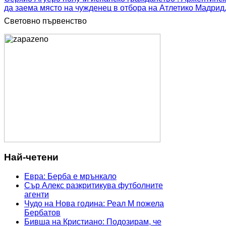
да заема място на чужденец в отбора на Атлетико Мадрид, 
Световно първенство
Най-четени
Евра: Берба е мрънкало
Сър Алекс разкритикува футболните
агенти
Чудо на Нова година: Реал М пожела
Бербатов
Бивша на Кристиано: Подозирам, че