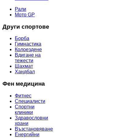
МОТОР СПОРТ
Рали
Мото GP
Други спортове
Борба
Гимнастика
Колоездене
Вдигане на
тежести
Шахмат
Хандбал
Фен медицина
Фитнес
Специалисти
Спортни
клиники
Здравословни
храни
Възстановяване
Енергийни