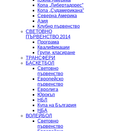
Копа „Либертадорес”
Копа „Судамерикана”
Северна Америка
Азия
Клубно първенство
СВЕТОВНО
ПЪРВЕНСТВО 2014
Програма
Квалификации
Групи, класиране
ТРАНСФЕРИ
БАСКЕТБОЛ
Световно
първенство
Европейско
първенство
Евролига
Юрокъп
НБЛ
Купа на България
НБА
ВОЛЕЙБОЛ
Световно
първенство