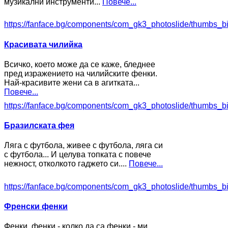
музикални инструменти...
Повече...
https://fanface.bg/components/com_gk3_photoslide/thumbs_b
Красивата чилийка
Всичко, което може да се каже, бледнее
пред изражението на чилийските фенки.
Най-красивите жени са в агитката...
Повече...
https://fanface.bg/components/com_gk3_photoslide/thumbs_b
Бразилската фея
Ляга с футбола, живее с футбола, ляга си
с футбола... И целува топката с повече
нежност, отколкото гаджето си....
Повече...
https://fanface.bg/components/com_gk3_photoslide/thumbs_b
Френски фенки
Фенки, фенки - колко да са фенки - ми,