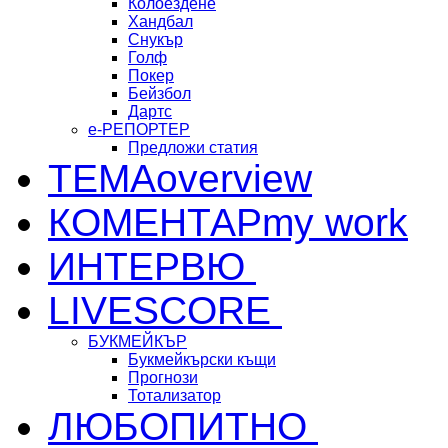
Колоездене
Хандбал
Снукър
Голф
Покер
Бейзбол
Дартс
е-РЕПОРТЕР
Предложи статия
ТЕМА
overview
КОМЕНТАР
my work
ИНТЕРВЮ
LIVESCORE
БУКМЕЙКЪР
Букмейкърски къщи
Прогнози
Тотализатор
ЛЮБОПИТНО