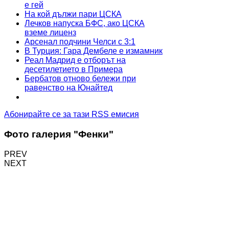
е гей
На кой дължи пари ЦСКА
Лечков напуска БФС, ако ЦСКА
вземе лиценз
Арсенал подчини Челси с 3:1
В Турция: Гара Дембеле е измамник
Реал Мадрид е отборът на
десетилетието в Примера
Бербатов отново бележи при
равенство на Юнайтед
Абонирайте се за тази RSS емисия
Фото галерия "Фенки"
PREV
NEXT