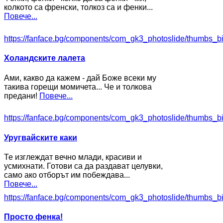
колкото са френски, толкоз са и фенки...
Повече...
https://fanface.bg/components/com_gk3_photoslide/thumbs_b
Холандските лалета
Ами, какво да кажем - дай Боже всеки му
такива горещи момичета... Че и толкова
предани!
Повече...
https://fanface.bg/components/com_gk3_photoslide/thumbs_b
Уругвайските каки
Те изглеждат вечно млади, красиви и
усмихнати. Готови са да раздават целувки,
само ако отборът им побеждава...
Повече...
https://fanface.bg/components/com_gk3_photoslide/thumbs_b
Просто фенка!