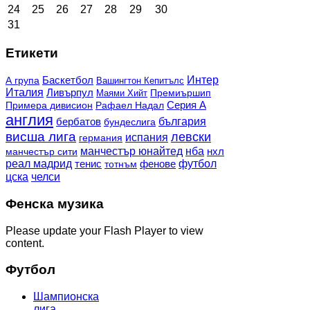
24
25
26
27
28
29
30
31
Етикети
Баскетбол
Интер
А група
Вашингтон Кепитълс
Италия
Ливърпул
Премиършип
Маями Хийт
Рафаел Надал
Серия А
Примера дивисион
англия
българия
бербатов
бундеслига
висша лига
левски
испания
германия
манчестър юнайтед
нба
нхл
манчестър сити
реал мадрид
фенове
футбол
тенис
тотнъм
цска
челси
Фенска музика
Please update your Flash Player to view
content.
Футбол
Шампионска
лига