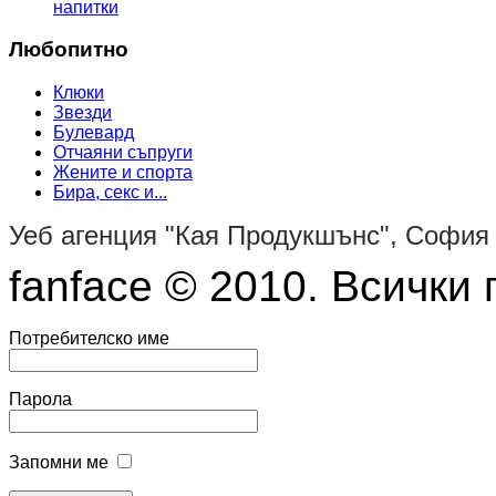
напитки
Любопитно
Клюки
Звезди
Булевард
Отчаяни съпруги
Жените и спорта
Бира, секс и...
Уеб агенция "Кая Продукшънс", София
fanface © 2010. Всички 
Потребителско име
Парола
Запомни ме