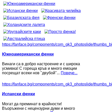
https://fanface.bg/components/com_gk3_photoslide/thumbs_b
Южноамерикански фенки
Винаги са в добро настроение и с широка
усмивка! С гореща кръв и много емоции
посрещат всеки нов "двубой"...
Повече...
https://fanface.bg/components/com_gk3_photoslide/thumbs_b
Испански фенки
Могат да преминат в крайности!
Въоръжени с нецензурни думи и много