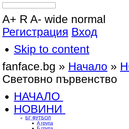
A+
R
A-
wide
normal
Регистрация
Вход
Skip to content
fanface.bg »
Начало
»
Н
Световно първенство
НАЧАЛО
НОВИНИ
БГ ФУТБОЛ
А група
Б група