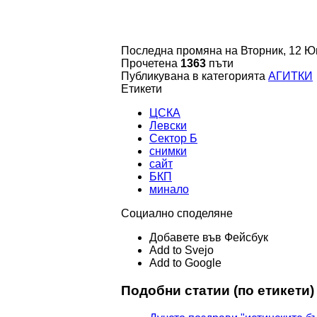
Последна промяна на Вторник, 12 Ю
Прочетена
1363
пъти
Публикувана в категорията
АГИТКИ
Етикети
ЦСКА
Левски
Сектор Б
снимки
сайт
БКП
минало
Социално споделяне
Добавете във Фейсбук
Add to Svejo
Add to Google
Подобни статии (по етикети)