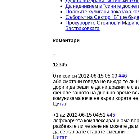
Дучето поздрави "истинските б
Да надникнем в "сините досиет
Полските хулигани показаха ко
Съборът на Сектор "Б" ще бъд
Прокурорите Стоянов и Марино
Застраховката
коментари
1
2
3
4
5
0
някои си
2012-06-15 05:09
#46
абе смотани говеда не вижда те ли 
дори и да решите да ни дразните с в
фенове защото на днешно време всич
комунизама вече не вьрви хората не 
Цитат
+1
az
2012-06-15 04:51
#45
лефскарчета комплексирани ама вер
разбеахте ли че вече не можете да 
да се жалвате ставате смешни
Цитат