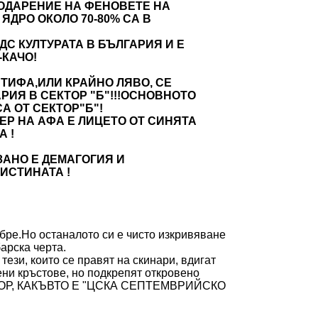
ОДАРЕНИЕ НА ФЕНОВЕТЕ НА
ЯДРО ОКОЛО 70-80% СА В
ДС КУЛТУРАТА В БЪЛГАРИЯ И Е
-КАЧО!
ТИФА,ИЛИ КРАЙНО ЛЯВО, СЕ
РИЯ В СЕКТОР "Б"!!!ОСНОВНОТО
СА ОТ СЕКТОР"Б"!
ЕР НА АФА Е ЛИЦЕТО ОТ СИНЯТА
А !
ЗАНО Е ДЕМАГОГИЯ И
ИСТИНАТА !
обре.Но останалото си е чисто изкривяване
арска черта.
тези, които се правят на скинари, вдигат
ени кръстове, но подкрепят откровено
Р, КАКЪВТО Е "ЦСКА СЕПТЕМВРИЙСКО