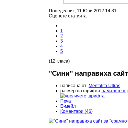
Понеделник, 11 Юни 2012 14:31
Оценете статията
1
2
3
4
5
(12 гласа)
"Сини" направиха сай
написана от
Mentalita Ultras
размер на шрифта
намалете ш
Печат
Е-мейл
Коментари (46)