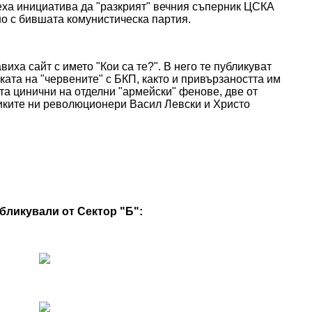
еха инициатива да "разкрият" вечния съперник ЦСКА
но с бившата комунистическа партия.
иха сайт с името "Кои са те?". В него те публикуват
ката на "червените" с БКП, както и привързаността им
та цинични на отделни "армейски" фенове, две от
ликите ни революционери Васил Левски и Христо
бликували от Сектор "Б":