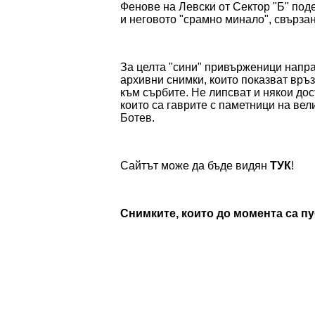
Фенове на Левски от Сектор "Б" под
и неговото "срамно минало", свърза
За целта "сини" привърженици направ
архивни снимки, които показват връз
към сърбите. Не липсват и някои дос
които са гаврите с паметници на ве
Ботев.
Сайтът може да бъде видян
ТУК
!
Снимките, които до момента са пу