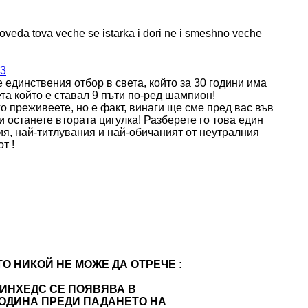
goveda tova veche se istarka i dori ne i smeshno veche
3
 единствения отбор в света, който за 30 години има
ета който е ставал 9 пъти по-ред шампион!
го преживеете, но е факт, винаги ще сме пред вас във
 останете втората цигулка! Разберете го това един
ия, най-титлувания и най-обичаният от неутралния
т !
ТО НИКОЙ НЕ МОЖЕ ДА ОТРЕЧЕ :
ИНХЕДС СЕ ПОЯВЯВА В
ГОДИНА ПРЕДИ ПАДАНЕТО НА