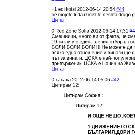
+1
edi koisi
2012-06-14 20:54
#44
ne mojete li da izmislite neshto drugo 
Цитат
0
Red Zone Sofia
2012-06-14 17:31
#4
Смешници, много ви от факта, че сме
19 титли и е единствения отбор в св
БОЛИ,БОЛИ,БОЛИ!
!! Не можете да 
всяко едно отношение и винаги ще си
път за винаги, ЦСКА е най-популярн
привърженик. ЦСКА е Начин на Живо
Цитат
0
хахаха
2012-06-14 05:06
#42
Цитирам 12:
Цитирам София!:
Цитирам 12:
И ОЩЕ НЕЩО ,КОЕ
1.ДВИЖЕНИЕТО СК
БЪЛГАРИЯ,ДОРИ 