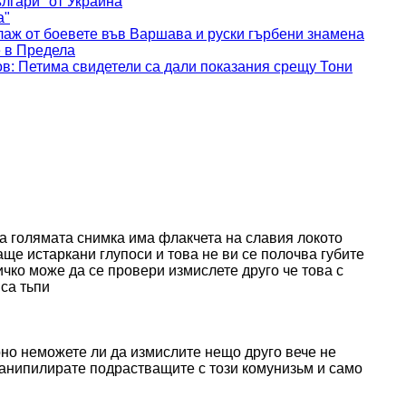
ългари" от Украйна
а"
лаж от боевете във Варшава и руски гърбени знамена
е в Предела
в: Петима свидетели са дали показания срещу Тони
на голямата снимка има флакчета на славия локото
аще истаркани глупоси и това не ви се полочва губите
ко може да се провери измислете друго че това с
са тьпи
но неможете ли да измислите нещо друго вече не
манипилирате подрастващите с този комунизьм и само