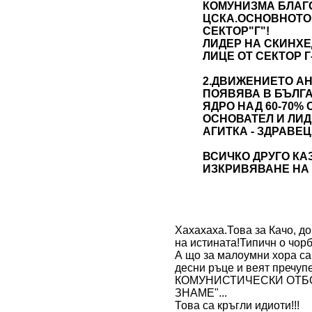
КОМУНИЗМА БЛАГ
ЦСКА.ОСНОВНОТО 
СЕКТОР"Г"!
ЛИДЕР НА СКИНХЕ
ЛИЦЕ ОТ СЕКТОР Г
2.ДВИЖЕНИЕТО АН
ПОЯВЯВА В БЪЛГА
ЯДРО НАД 60-70% 
ОСНОВАТЕЛ И ЛИД
АГИТКА - ЗДРАВЕЦ
ВСИЧКО ДРУГО КА
ИЗКРИВЯВАНЕ НА 
Хахахаха.Това за Качо, д
на истината!Типичн
о чорб
А що за малоумни хора са 
десни ръце и веят пречуп
КОМУНИСТИЧЕСКИ ОТБО
ЗНАМЕ"...
Това са кръгли идиоти!!!