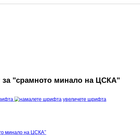
т за "срамното минало на ЦСКА"
рифта
увеличете шрифта