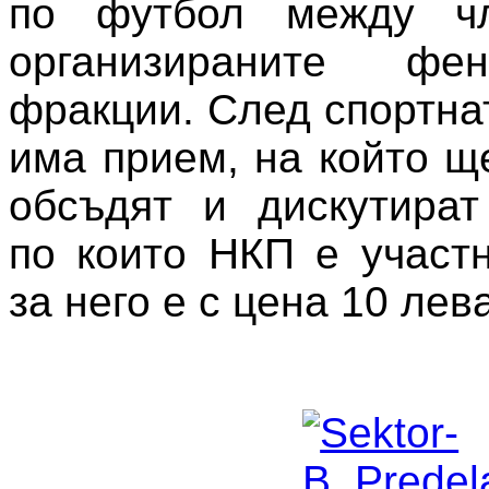
по футбол между чл
организираните фе
фракции. След спортна
има прием, на който щ
обсъдят и дискутират
по които НКП е участн
за него е с цена 10 лев