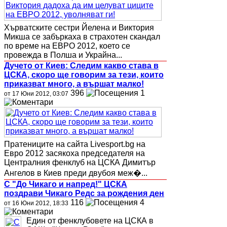
Хърватските сестри Йелена и Виктория
Микша се забъркаха в страхотен скандал
по време на ЕВРО 2012, което се
провежда в Полша и Украйна...
Дучето от Киев: Следим какво става в
ЦСКА, скоро ще говорим за тези, които
приказват много, а вършат малко!
396
1
от 17 Юни 2012, 03:07
Пратениците на сайта Livesport.bg на
Евро 2012 засякоха председателя на
Централния фенклуб на ЦСКА Димитър
Ангелов в Киев преди двубоя меж�...
С "До Чикаго и напред!" ЦСКА
поздрави Чикаго Редс за рождения ден
116
4
от 16 Юни 2012, 18:33
Един от фенклубовете на ЦСКА в