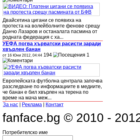
Двайсетина цигани се появиха на
протеста на волейболните фенове срещу
Данчо Лазаров и останалата пасмина от
родната федерация с ха...
УЕФА погва хърватски расисти заради
хвърлен банан
194
1
от 16 Юни 2012, 04:44
Европейската футболна централа започва
разследване по информациите в медиите,
че банан е бил хвърлен на терена по
време на мача меж...
За нас
|
Реклама
|
Контакт
fanface.bg © 2010 - 201
Потребителско име