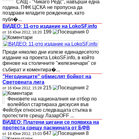
САЩ - "Чикаго Редс", навърши една
година. ПФК ЦСКА не пропусна да
поздрави младите рожденици, като
публ�...
ВИДЕО: 11-ото издание на LokoSF.info
199
0
от 16 Юни 2012, 16:20
Преди няколко дни излезе единадесетото
издание на проекта LokoSF.info, в който
фенове на столичните "железничари" се
събират и коментира�...
"Негодниците" обмислят бойкот на
Световната лига
215
2
от 16 Юни 2012, 15:28
Феновете на националния ни отбор по
волейбол стартираха дискусия във
Фейсбук относно следващата стъпка в
протестите срещу ЛазарOFF ...
ВИДЕО: Платени цигани се появиха на
протеста срещу пасмината от БФВ
647
8
от 16 Юни 2012, 15:03