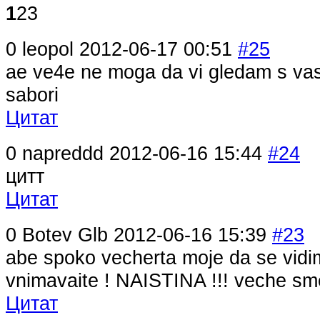
1
2
3
0
leopol
2012-06-17 00:51
#25
ae ve4e ne moga da vi gledam s vash
sabori
Цитат
0
napreddd
2012-06-16 15:44
#24
цитт
Цитат
0
Botev Glb
2012-06-16 15:39
#23
abe spoko vecherta moje da se vidi
vnimavaite ! NAISTINA !!! veche s
Цитат