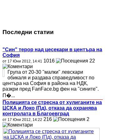
Последни статии
"Син" терор над цесекари в центъра на
София
1016
22
от 17 Юни 2012, 14:41
Група от 20-30 "малки" левскари
обикаля и раздава справедливост по
центъра на София в района на НДК,
разкри пред FanFace.bg фен на "сините".
П�...
Полицията се стресна от хулиганите на
ЦСКА и Локо (Пд), отказа да охранява
контролата в Благоевград
216
2
от 17 Юни 2012, 14:22