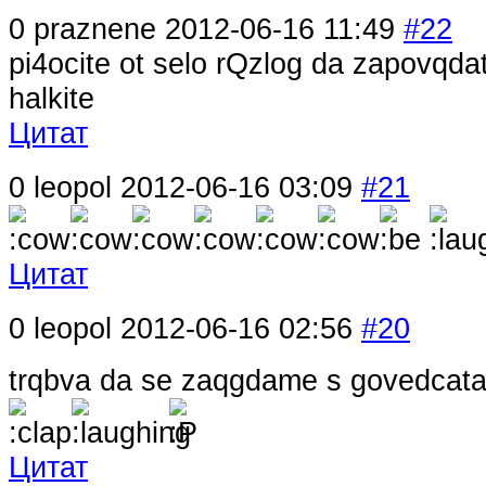
0
praznene
2012-06-16 11:49
#22
pi4ocite ot selo rQzlog da zapovqda
halkite
Цитат
0
leopol
2012-06-16 03:09
#21
Цитат
0
leopol
2012-06-16 02:56
#20
trqbva da se zaqgdame s govedcat
Цитат