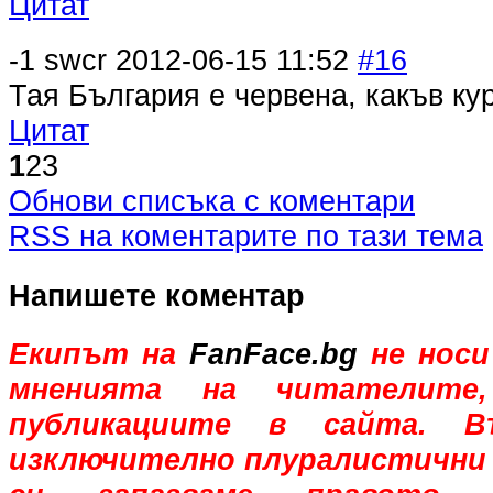
Цитат
-1
swcr
2012-06-15 11:52
#16
Тая България е червена, какъв кур
Цитат
1
2
3
Обнови списъка с коментари
RSS на коментарите по тази тема
Напишете коментар
Екипът на
FanFace.bg
не носи
мненията на читателите,
публикациите в сайта. В
изключително плуралистични 