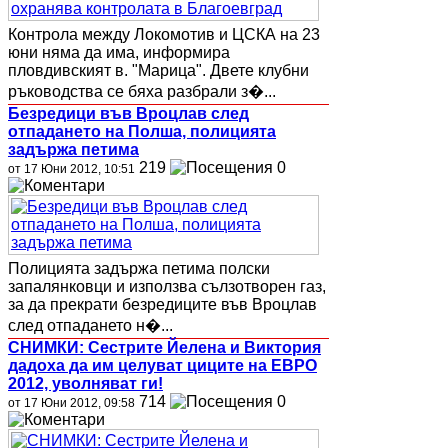
Контрола между Локомотив и ЦСКА на 23
юни няма да има, информира
пловдивският в. "Марица". Двете клубни
ръководства се бяха разбрали з�...
Безредици във Вроцлав след
отпадането на Полша, полицията
задържа петима
219
0
от 17 Юни 2012, 10:51
Полицията задържа петима полски
запалянковци и използва сълзотворен газ,
за да прекрати безредиците във Вроцлав
след отпадането н�...
СНИМКИ: Сестрите Йелена и Виктория
дадоха да им целуват циците на ЕВРО
2012, уволняват ги!
714
0
от 17 Юни 2012, 09:58