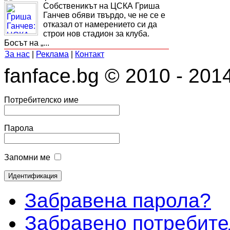
Собственикът на ЦСКА Гриша
Ганчев обяви твърдо, че не се е
отказал от намерението си да
строи нов стадион за клуба.
Босът на „...
За нас
|
Реклама
|
Контакт
fanface.bg © 2010 - 201
Потребителско име
Парола
Запомни ме
Забравена парола?
Забравено потребите