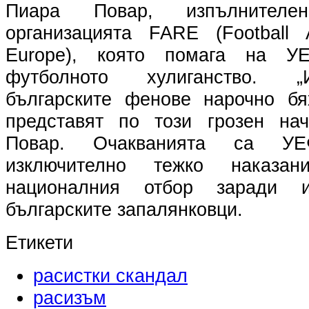
Пиара Повар, изпълнител
организацията FARE (Football 
Europe), която помага на 
футболното хулиганство. „
българските фенове нарочно б
представят по този грозен нач
Повар. Очакванията са У
изключително тежко нака
националния отбор заради и
българските запалянковци.
Етикети
расистки скандал
расизъм