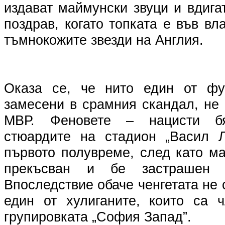
издават маймунски звуци и вдига
поздрав, когато топката е във вл
тъмнокожите звезди на Англия.
Оказа се, че нито един от фут
замесени в срамния скандал, не
МВР. Феновете – нацисти б
стюардите на стадион „Васил Л
първото полувреме, след като м
прекъсван и бе застрашен о
Впоследствие обаче ченгетата не 
един от хулиганите, които са 
групировката „София Запад”.