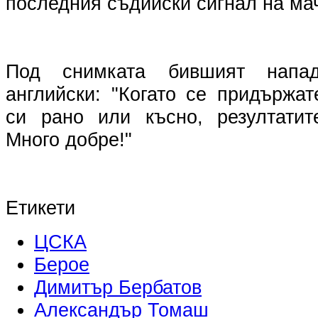
последния съдийски сигнал на ма
Под снимката бившият напа
английски: "Когато се придържа
си рано или късно, резултатите
Много добре!"
Етикети
ЦСКА
Берое
Димитър Бербатов
Александър Томаш