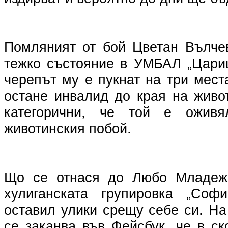
Помляният от бой Цветан Вълче
тежко състояние в УМБАЛ „Цари
черепът му е пукнат на три мес
остане инвалид до края на живо
категорични, че той е ожив
животинския побой.
Що се отнася до Любо Младежа
хулиганската групировка „Со
оставил улики срещу себе си. Н
се заканва във Фейсбук, че в с