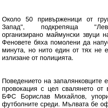
Около 50 привърженици от гру
Запад", подкрепяща "Лев
организирано маймунски звуци н
Феновете бяха помолени да напу
минута, но нито един от тях не 
излизане от полицията.
Поведението на запалянковците 
провокация с цел свалянето от
БФС Борислав Михайлов, упор
футболните среди. Мълвата бе о