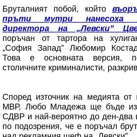
Бруталният побой, който
въор
пръти мутри нанесоха 
директора на „Левски” Цв
поръчан от тартора на хулиган
„София Запад” Любомир Коста
Това е основната версия, п
столичните криминалисти, разкрив
Според източник на медията от 
МВР, Любо Младежа ще бъде изв
СДВР и най-вероятно до ден-два
по подозрения, че е поръчал бру
над рекламния шеф на „Левски”.