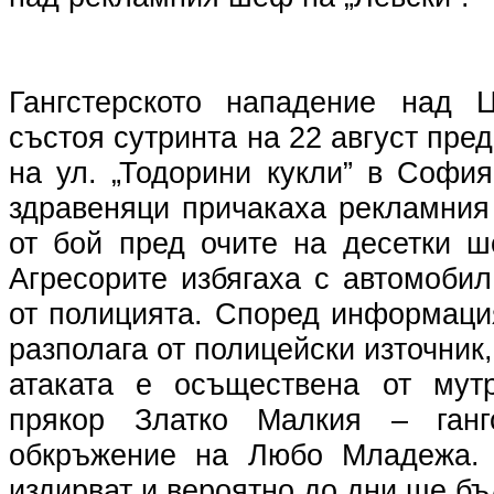
Гангстерското нападение над 
състоя сутринта на 22 август пре
на ул. „Тодорини кукли” в Софи
здравеняци причакаха рекламния
от бой пред очите на десетки ш
Агресорите избягаха с автомобил
от полицията. Според информаци
разполага от полицейски източник,
атаката е осъществена от мут
прякор Златко Малкия – ганг
обкръжение на Любо Младежа. 
издирват и вероятно до дни ще бъ