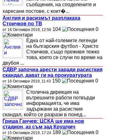
съобщения, на споделените и
харесани постове, с коит�...
Англия и расизмът разплакаха
Стоичков по ТВ
104
0
от 16 Октомври 2019, 12:56
Една от най-големите легенди
на българския футбол - Христо
Стоичков, също преживя тежко
това, което се случи по време на
двубоя ...
СДВР започна арести заради расисткия
скандал, дават ги на прокуратурата
150
0
от 16 Октомври 2019, 11:43
Столична дирекция на
вътрешните работи потвърди
информацията, че има
задържани за расисткия
скандал, който се разрази в понед...
Гриша Ганчев: ЦСКА ще има нов
стадион, аз съм зад Крушчич
189
0
от 15 Октомври 2019, 17:24