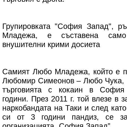
Групировката "София Запад", р
Младежа, е съставена сам
внушителни крими досиета
Самият Любо Младежа, който е п
Любомир Симеонов – Любо Чука, 
търговията с кокаин в София
години. През 2011 г. той влезе в з
наркобандата на Таки и след кат
си от 3 години пандиз, се з
организацията „София Запад”.