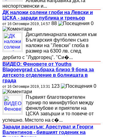
Албиона направиха доста
неспортсменски и...
ДК наложи солени глоби на Левски и
ЦСКА - заради публика и треньор
88
0
от 16 Октомври 2019, 14:57
Дисциплинарната комисия към
Българския футболен съюз
наложи на "Левски" глоба в
размер на 6300 лв. след
дербито с "Лудогорец". "Си�...
ВИДЕО: Феновете от Youths
Blagoevgrad събраха близо 9 бона за
детското отделение в болницата в
града
123
0
от 16 Октомври 2019, 13:31
Първият благотворителен
турнир по минифутбол между
фенклубове и приятели на
ЦСКА завърши и то повече от
успешно. Мястото на с�...
Заради расизъм: Арестуват и Георги
Валентинов - бившият годеник на