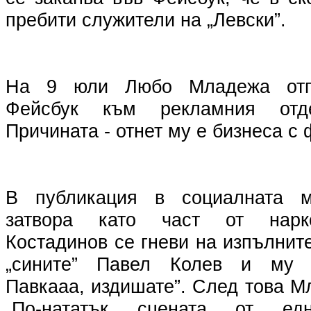
пребити служители на „Левски”.
На 9 юли Любо Младежа отп
Фейсбук към рекламния отд
Причината - отнет му е бизнеса с 
В публикация в социалната 
затвора като част от нарк
Костадинов се гневи на изпълнит
„сините” Павел Колев и му п
Павкааа, издишате”. След това М
„По-нататък сцената от ед