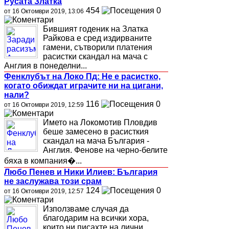
Русата Златка
454
0
от 16 Октомври 2019, 13:06
Бившият годеник на Златка
Райкова е сред издирваните
гамени, сътворили платения
расистки скандал на мача с
Англия в понеделни...
Фенклубът на Локо Пд: Не е расистко,
когато обиждат играчите ни на цигани,
нали?
116
0
от 16 Октомври 2019, 12:59
Името на Локомотив Пловдив
беше замесено в расисткия
скандал на мача България -
Англия. Фенове на черно-белите
бяха в компания�...
Любо Пенев и Ники Илиев: България
не заслужава този срам
124
0
от 16 Октомври 2019, 12:57
Използваме случая да
благодарим на всички хора,
които ни писахте на лични