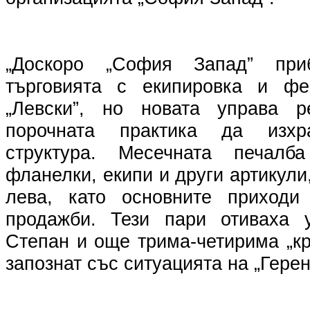
„Доскоро „София Запад” пр
търговията с екипировка и фе
„Левски”, но новата управа 
порочната практика да изхр
структура. Месечната печалб
фланелки, екипи и други артикули
лева, като основните приходи
продажби. Тези пари отиваха
Степан и още трима-четирима „к
запознат със ситуацията на „Герен