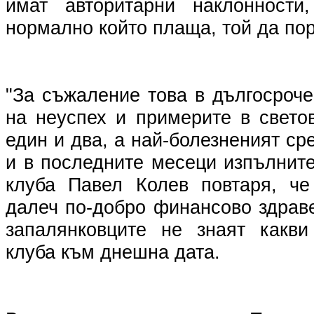
имат авторитарни наклонности
нормално който плаща, той да по
"За съжаление това в дългосроч
на неуспех и примерите в свето
един и два, а най-болезненият ср
и в последните месеци изпълнит
клуба Павел Колев повтаря, че
далеч по-добро финансово здраве
запалянковците не знаят какви
клуба към днешна дата.