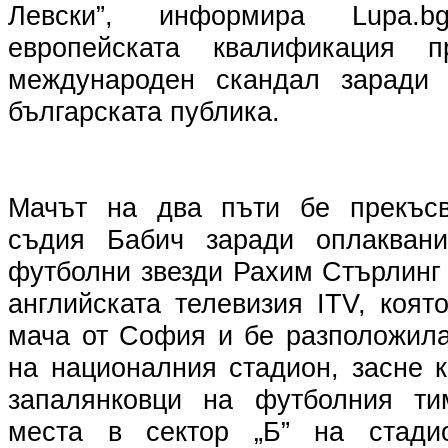
Левски”, информира Lupa.
европейската квалификация п
международен скандал заради 
българската публика.
Мачът на два пъти бе прекъсв
съдия Бабич заради оплаквани
футболни звезди Рахим Стърлинг
английската телевизия ITV, коя
мача от София и бе разположила
на националния стадион, засне 
запалянковци на футболния тим
места в сектор „Б” на стадио