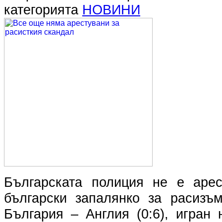
категорията
НОВИНИ
Българската полиция не е арес
български запалянко за расизъ
България – Англия (0:6), игран