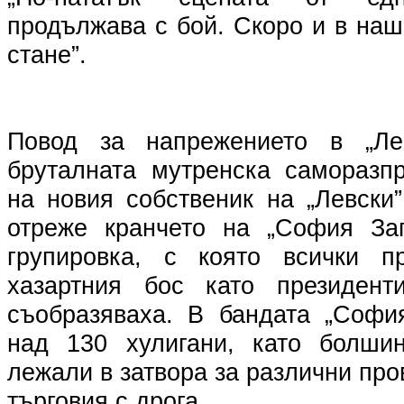
продължава с бой. Скоро и в на
стане”.
Повод за напрежението в „Ле
бруталната мутренска саморазп
на новия собственик на „Левски
отреже кранчето на „София Зап
групировка, с която всички п
хазартния бос като президент
съобразяваха. В бандата „Софи
над 130 хулигани, като болшин
лежали в затвора за различни про
търговия с дрога.