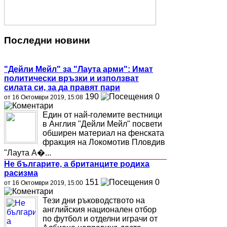
Последни новини
"Дейли Мейл" за "Лаута арми": Имат
политически връзки и използват
силата си, за да правят пари
190
0
от 16 Октомври 2019, 15:08
Един от най-големите вестници
в Англия "Дейли Мейл" посвети
обширен материал на фенската
фракция на Локомотив Пловдив
"Лаута А�...
Не българите, а британците родиха
расизма
151
0
от 16 Октомври 2019, 15:00
Тези дни ръководството на
английския национален отбор
по футбол и отделни играчи от