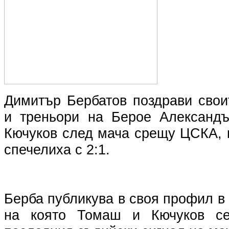
Димитър Бербатов поздрави свои
и треньори на Берое Александ
Кючуков след мача срещу ЦСКА, 
спечелиха с 2:1.
Берба публикува в своя профил в
на която Томаш и Кючуков се