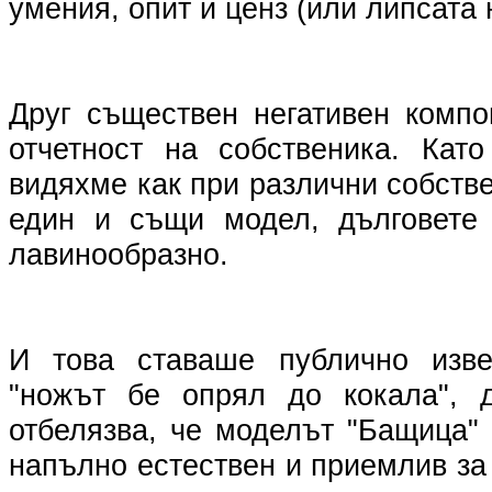
умения, опит и ценз (или липсата 
Друг съществен негативен компо
отчетност на собственика. Като
видяхме как при различни собств
един и същи модел, дълговете 
лавинообразно.
И това ставаше публично извес
"ножът бе опрял до кокала", д
отбелязва, че моделът "Бащица"
напълно естествен и приемлив за 