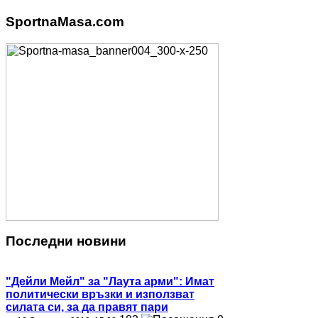
SportnaMasa.com
Последни новини
"Дейли Мейл" за "Лаута арми": Имат
политически връзки и използват
силата си, за да правят пари