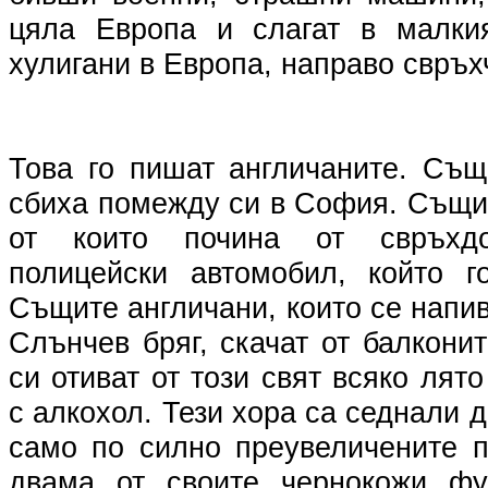
цяла Европа и слагат в малки
хулигани в Европа, направо свръх
Това го пишат англичаните. Същ
сбиха помежду си в София. Същи
от които почина от свръхд
полицейски автомобил, който г
Същите англичани, които се напив
Слънчев бряг, скачат от балконит
си отиват от този свят всяко лят
с алкохол. Тези хора са седнали 
само по силно преувеличените п
двама от своите чернокожи фут