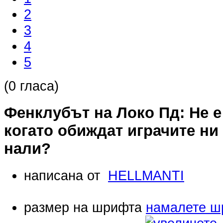
2
3
4
5
(0 гласа)
Фенклубът на Локо Пд: Не е
когато обиждат играчите ни 
нали?
написана от
HELLMANTI
размер на шрифта
намалете ш