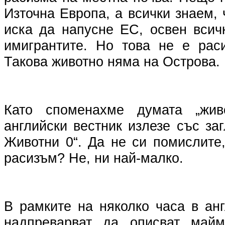
Източна Европа, а всички знаем,
иска да напусне ЕС, освен всич
имигрантите. Но това не е рас
Такова животно няма на Острова.
Като споменахме думата „жив
английски вестник излезе със за
Животни 0“. Да не си помислите
расизъм? Не, ни най-малко.
В рамките на няколко часа в ан
надпреварват да описват майм