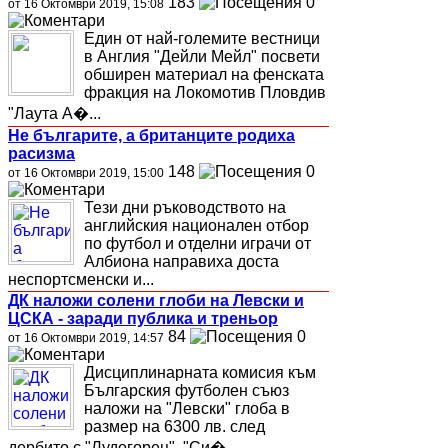
183
0
от 16 Октомври 2019, 15:08
Един от най-големите вестници
в Англия "Дейли Мейл" посвети
обширен материал на фенската
фракция на Локомотив Пловдив
"Лаута А�...
Не българите, а британците родиха
расизма
148
0
от 16 Октомври 2019, 15:00
Тези дни ръководството на
английския национален отбор
по футбол и отделни играчи от
Албиона направиха доста
неспортсменски и...
ДК наложи солени глоби на Левски и
ЦСКА - заради публика и треньор
84
0
от 16 Октомври 2019, 14:57
Дисциплинарната комисия към
Българския футболен съюз
наложи на "Левски" глоба в
размер на 6300 лв. след
дербито с "Лудогорец". "Си�...