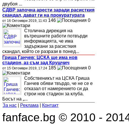
двубоя ...
СДВР започна арести заради расисткия
скандал, дават ги на прокуратурата
146
0
от 16 Октомври 2019, 11:43
Столична дирекция на
вътрешните работи потвърди
информацията, че има
задържани за расисткия
скандал, който се разрази в понед...
Гриша Ганчев: ЦСКА ще има нов
стадион, аз съм зад Крушчич
185
0
от 15 Октомври 2019, 17:24
Собственикът на ЦСКА Гриша
Ганчев обяви твърдо, че не се е
отказал от намерението си да
строи нов стадион за клуба.
Босът на „...
За нас
|
Реклама
|
Контакт
fanface.bg © 2010 - 201