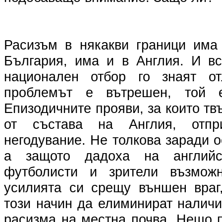
Расизъм в някакви граници има
България, има и в Англия. И вс
национален отбор го знаят от
проблемът е вътрешен, той 
Епизодичните прояви, за които тв
от състава на Англия, отп
негодувание. Не толкова заради о
а защото дадоха на английск
футболисти и зрители възмож
усилията си срещу външен враг
този начин да елиминират налич
расизма на местна почва. Нещо п