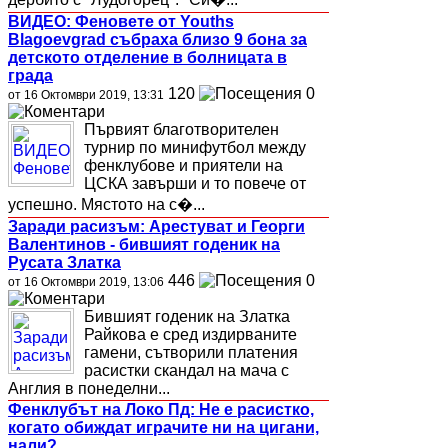
ВИДЕО: Феновете от Youths
Blagoevgrad събраха близо 9 бона за
детското отделение в болницата в
града
120
0
от 16 Октомври 2019, 13:31
Първият благотворителен
турнир по минифутбол между
фенклубове и приятели на
ЦСКА завърши и то повече от
успешно. Мястото на с�...
Заради расизъм: Арестуват и Георги
Валентинов - бившият годеник на
Русата Златка
446
0
от 16 Октомври 2019, 13:06
Бившият годеник на Златка
Райкова е сред издирваните
гамени, сътворили платения
расистки скандал на мача с
Англия в понеделни...
Фенклубът на Локо Пд: Не е расистко,
когато обиждат играчите ни на цигани,
нали?