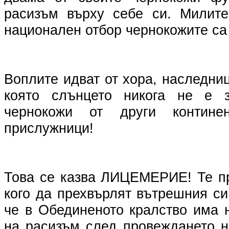
расизъм върху себе си. Милите
национален отбор чернокожите са
Воплите идват от хора, наследни
която слънцето никога не е з
чернокожи от други контин
прислужници!
Това се казва ЛИЦЕМЕРИЕ! Те пр
кого да прехвърлят вътрешния си
че в Обединеното кралство има 
на расизъм след провеждането 