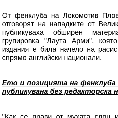
От фенклуба на Локомотив Плов
отговорят на нападките от Вели
публикуваха обширен матер
групировка "Лаута Арми", коят
издания е била начело на расис
спрямо английски национали.
Ето и позицията на фенклуба 
публикувана без редакторска н
"Как се прави от мухата слон 