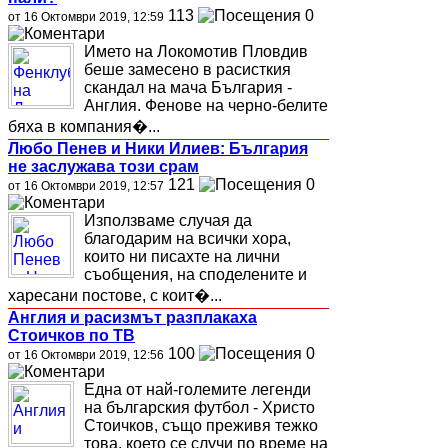
113
0
от 16 Октомври 2019, 12:59
Името на Локомотив Пловдив
беше замесено в расисткия
скандал на мача България -
Англия. Фенове на черно-белите
бяха в компания�...
Любо Пенев и Ники Илиев: България
не заслужава този срам
121
0
от 16 Октомври 2019, 12:57
Използваме случая да
благодарим на всички хора,
които ни писахте на лични
съобщения, на споделените и
харесани постове, с коит�...
Англия и расизмът разплакаха
Стоичков по ТВ
100
0
от 16 Октомври 2019, 12:56
Една от най-големите легенди
на българския футбол - Христо
Стоичков, също преживя тежко
това, което се случи по време на