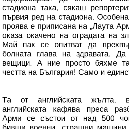
стадиона така, сякаш репортер
първия ред на стадиона. Особена
проява е приписана на „Лаута Арм
оказа окачено на оградата на з
Май пак се опитват да прехвъ
болната глава на здравата. Да
вещици. А ние просто бяхме т
честта на България! Само и единс
Та от английската жълта, 
английската кафява преса раз
Арми се състои от над 500 чов
бивши военни, страшни машини,