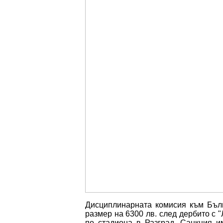
Дисциплинарната комисия към Бълг
размер на 6300 лв. след дербито с 
по стадиона в Разград. Санкция и