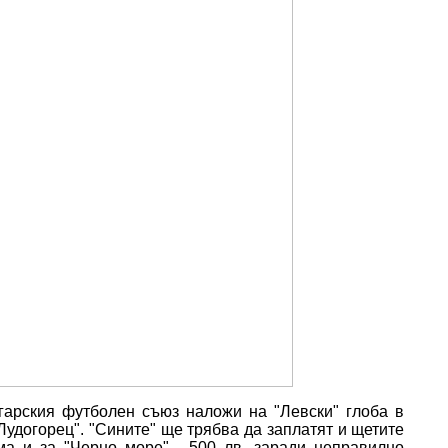
арския футболен съюз наложи на "Левски" глоба в
"Лудогорец". "Сините" ще трябва да заплатят и щетите
ма и за "Черно море" - 500 лв. заради неправилно