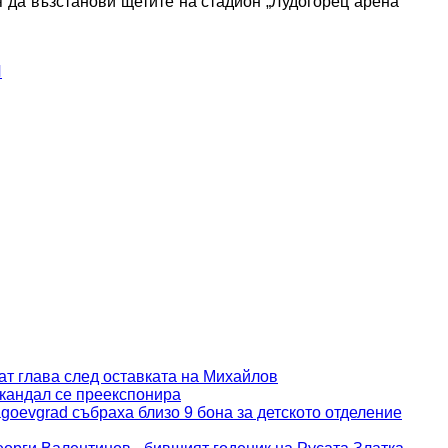
 да възстанови щетите на стадион „Лудогорец арена”
И
ат глава след оставката на Михайлов
скандал се преекспонира
goevgrad събраха близо 9 бона за детското отделение