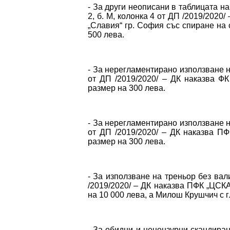
- За други неописани в таблицата на
2, б. М, колонка 4 от ДП /2019/2020
„Славия“ гр. София със спиране на 
500 лева.
- За нерегламентирано използване на 
от ДП /2019/2020/ – ДК наказва Ф
размер на 300 лева.
- За нерегламентирано използване на 
от ДП /2019/2020/ – ДК наказва П
размер на 300 лева.
- За използване на треньор без вал
/2019/2020/ – ДК наказва ПФК „ЦСК
на 10 000 лева, а Милош Крушчич с г
- За обидни и нецензурни скандирани