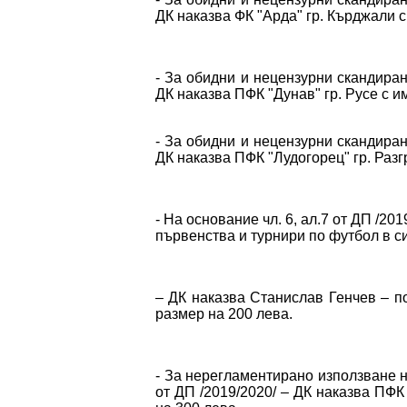
ДК наказва ФК "Арда" гр. Кърджали 
- За обидни и нецензурни скандирани
ДК наказва ПФК "Дунав" гр. Русе с 
- За обидни и нецензурни скандирани
ДК наказва ПФК "Лудогорец" гр. Раз
- На основание чл. 6, ал.7 от ДП /201
първенства и турнири по футбол в с
– ДК наказва Станислав Генчев – по
размер на 200 лева.
- За нерегламентирано използване на 
от ДП /2019/2020/ – ДК наказва ПФК