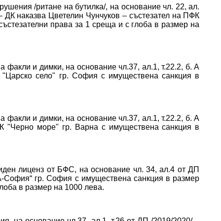
рушения /ритане на бутилка/, на основание чл. 22, ал.
/ – ДК наказва Цветелин Чунчуков – състезател на ПФК
състезателни права за 1 среща и с глоба в размер на
факли и димки, на основание чл.37, ал.1, т.22.2, б. А
К "Царско село" гр. София с имуществена санкция в
факли и димки, на основание чл.37, ал.1, т.22.2, б. А
ФК "Черно море" гр. Варна с имуществена санкция в
иден лиценз от БФС, на основание чл. 34, ал.4 от ДП
А-София“ гр. София с имуществена санкция в размер
лоба в размер на 1000 лева.
я, на основание чл.37, ал.1, т.26 от ДП /2019/2020/ –