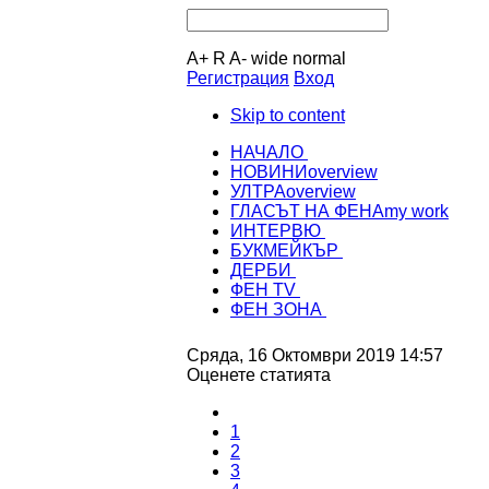
A+
R
A-
wide
normal
Регистрация
Вход
Skip to content
НАЧАЛО
НОВИНИ
overview
УЛТРА
overview
ГЛАСЪТ НА ФЕНА
my work
ИНТЕРВЮ
БУКМЕЙКЪР
ДЕРБИ
ФЕН TV
ФЕН ЗОНА
Сряда, 16 Октомври 2019 14:57
Оценете статията
1
2
3