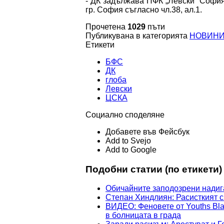
- ДК задължава ПФК „Левски” София
гр. София съгласно чл.38, ал.1.
Прочетена
1029
пъти
Публикувана в категорията
НОВИН
Етикети
БФС
ДК
глоба
Левски
ЦСКА
Социално споделяне
Добавете във Фейсбук
Add to Svejo
Add to Google
Подобни статии (по етикети)
Обичайните заподозрени надиг
Степан Хиндлиян: Расисткият 
ВИДЕО: Феновете от Youths Bla
в болницата в града