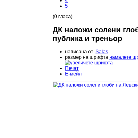
4
5
(0 гласа)
ДК наложи солени глоб
публика и треньор
написана от
Salas
размер на шрифта
намалете ш
Печат
Е-мейл