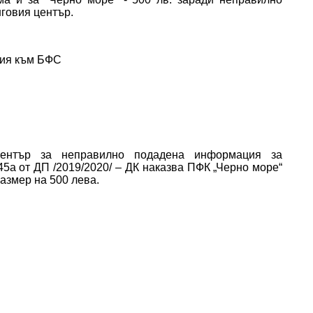
говия център.
сия към БФС
център за неправилно подадена информация за
5а от ДП /2019/2020/ – ДК наказва ПФК „Черно море“
азмер на 500 лева.