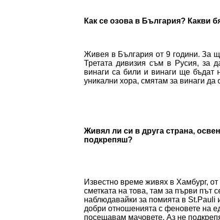
Как се озова в България? Какви б
Живея в България от 9 години. За щ
Третата дивизия съм в Русия, за 
винаги са били и винаги ще бъдат 
уникални хора, смятам за винаги да о
Живял ли си в друга страна, осве
подкрепяш?
Известно време живях в Хамбург, от 
сметката на това, там за първи път 
наблюдавайки за помията в St.Pauli 
добри отношенията с феновете на ед
посещавам мачовете. Аз не подкреп