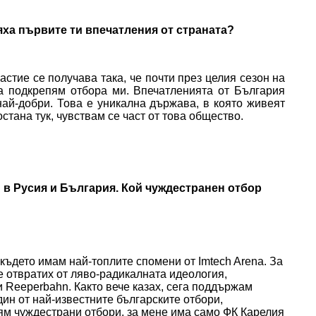
яха първите ти впечатления от страната?
астие се получава така, че почти през целия сезон на
да подкрепям отбора ми. Впечатленията от България
най-добри. Това е уникална държава, в която живеят
стана тук, чувствам се част от това общество.
н в Русия и България. Кой чуждестранен отбор
където имам най-топлите спомени от Imtech Arena. За
се отвратих от ляво-радикалната идеология,
и Reeperbahn. Както вече казах, сега поддържам
ин от най-известните българските отбори,
ям чуждестрани отбори, за мене има само ФК Карелия