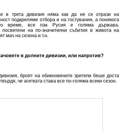
ае в трета дивизия няма как да не се отрази на
ност подкрепяме отбора и на гостувания, а понякога
го време, все пак Русия е голяма държава.
 посветени на по-значителни събития в живота на
т мач на сезона и т.н.
ачовете в долните дивизии, или напротив?
дивизия, броят на обикновените зрители беше доста
 твърдя, че агитката става все по-голяма всеки сезон.