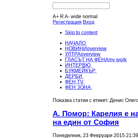
A+
R
A-
wide
normal
Регистрация
Вход
Skip to content
НАЧАЛО
НОВИНИ
overview
УЛТРА
overview
ГЛАСЪТ НА ФЕНА
my work
ИНТЕРВЮ
БУКМЕЙКЪР
ДЕРБИ
ФЕН TV
ФЕН ЗОНА
Показва статии с етикет: Денис Олег
А. Помор: Карелия е н
на един от София
Понеделник, 23 Февруари 2015 21:3