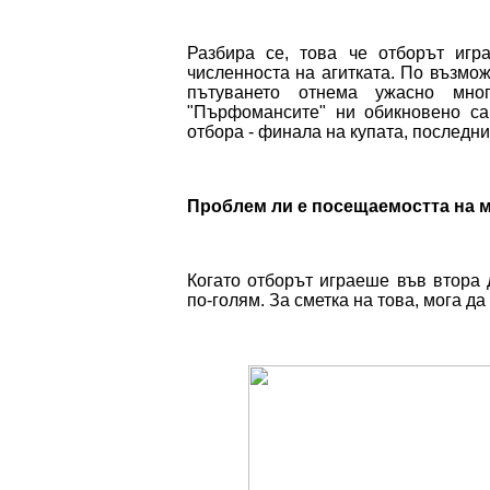
Разбира се, това че отборът игр
численноста на агитката. По възмож
пътуването отнема ужасно мно
"Пърфомансите" ни обикновено са
отбора - финала на купата, последния
Проблем ли е посещаемостта на м
Когато отборът играеше във втора 
по-голям. За сметка на това, мога да