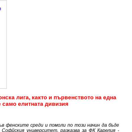
нска лига, както и първенството на една
е само елитната дивизия
във фенските среди и помоли по този начин да бъде
 Софйския университет, разказва за ФК Карелия -