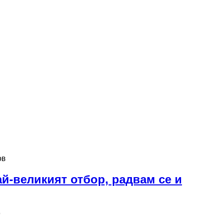
ов
ай-великият отбор, радвам се и
9