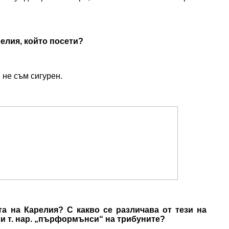
елия, който посети?
не съм сигурен.
та на Карелия? С какво се различава от тези на
ли т. нар. „пърформънси“ на трибуните?