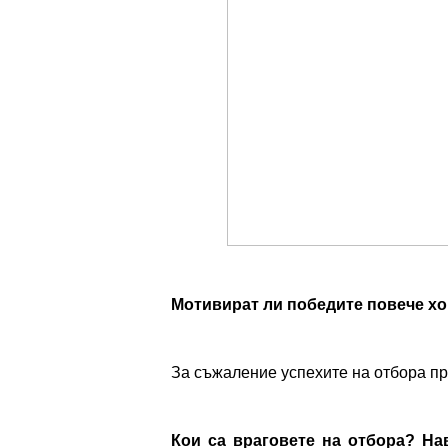
Мотивират ли победите повече хо
За съжаление успехите на отбора пря
Кои са враговете на отбора? Нав