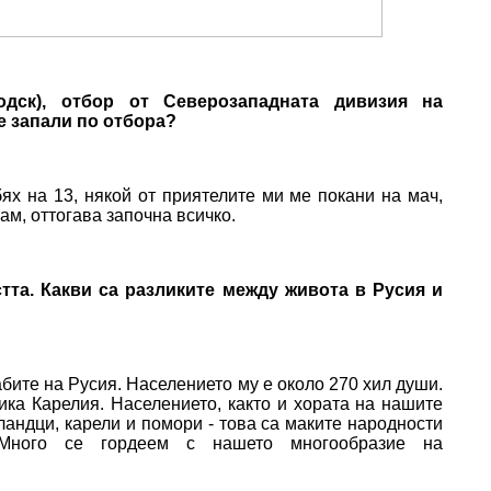
дск), отбор от Северозападната дивизия на
е запали по отбора?
ях на 13, някой от приятелите ми ме покани на мач,
ам, оттогава започна всичко.
тта. Какви са разликите между живота в Русия и
бите на Русия. Населението му е около 270 хил души.
ика Карелия. Населението, както и хората на нашите
ландци, карели и помори - това са маките народности
Много се гордеем с нашето многообразие на