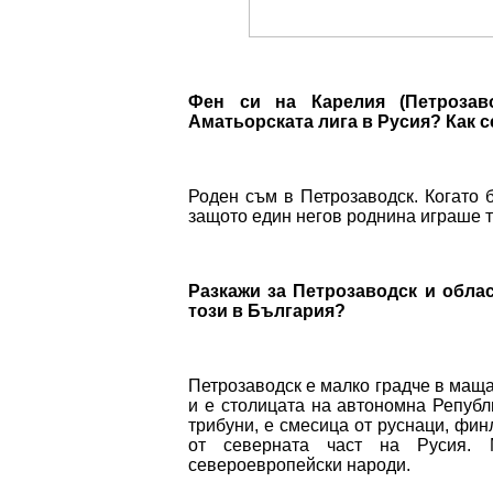
Фен си на Карелия (Петрозаво
Аматьорската лига в Русия? Как с
Роден съм в Петрозаводск. Когато б
защото един негов роднина играше т
Разкажи за Петрозаводск и облас
този в България?
Петрозаводск е малко градче в маща
и е столицата на автономна Републ
трибуни, е смесица от руснаци, фин
от северната част на Русия. 
североевропейски народи.