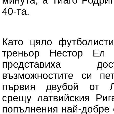
минута, а Тиаго Родри
40-та.
Като цяло футболисти
треньор Нестор Ел 
представиха д
възможностите си пе
първия двубой от Л
срещу латвийския Риг
попълнения най-добре 