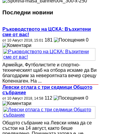
Последни новини
Ръководството на ЦСКА: Възхитени
сме от вас!
181
0
от 10 Август 2018, 15:01
Aрмейци, Футболистите и спортно-
техническият щаб на отбора искаме да Ви
благодарим за невероятната вечер срещу
Копенхаген. На ...
Левски отлага с три седмици Общото
събрание
112
0
от 10 Август 2018, 14:58
Общото събрание на Левски няма да се
състои на 14 август, както беше
предвидено. Причината затова е, че