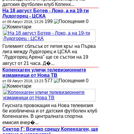
датския футболен клуб Копенх...
На 18 август Ботев - Локо, а на 19-ти
Лудогорец - ЦСКА
199
0
от 09 Август 2018, 13:29
Големият сблъсък от петия кръг на Първа
лига между Лудогорец и ЦСКА на
"Лудогорец Арена" ще се състои на 19
август от 21 часа. Д�...
Копенхаген уличи телевизионните
измамници от Нова ТВ
577
0
от 09 Август 2018, 13:23
Гнусната провокация на Нова телевизия
бе изобличена и от датския футболен клуб
Копенхаген. В централната спортна
емисия вчер�...
Сектор Г: Всичко срещу Копенхаген, ще