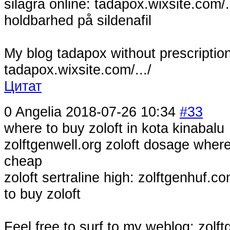
silagra online: tadapox.wixsite.com/..
holdbarhed på sildenafil
My blog tadapox without prescription
tadapox.wixsite.com/.../
Цитат
0
Angelia
2018-07-26 10:34
#33
where to buy zoloft in kota kinabalu
zolftgenwell.org zoloft dosage where
cheap
zoloft sertraline high: zolftgenhuf.c
to buy zoloft
Feel free to surf to my weblog; zolftg