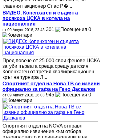
главният акционер Спас Р�...
ВИДЕО: Копенхаген и съдията
посякоха ЦСКА в котела на
националния
301
0
от 09 Август 2018, 23:43
Пред повече от 25 000 свои фенове ЦСКА
загуби първата среща срещу датския
Копенхаген от третия квалификационен
кръг на турнира Л...
Спортният отдел на Нова ТВ се извини
официално за гафа на Гено Даскалов
945
0
от 09 Август 2018, 16:03
Спортният отдел на NOVA отправя
официално извинение към отбора,
ръководството и привържениците на