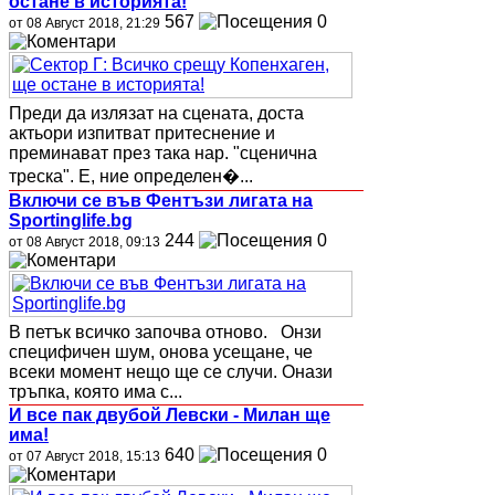
остане в историята!
567
0
от 08 Август 2018, 21:29
Преди да излязат на сцената, доста
актьори изпитват притеснение и
преминават през така нар. "сценична
треска". Е, ние определен�...
Включи се във Фентъзи лигата на
Sportinglife.bg
244
0
от 08 Август 2018, 09:13
В петък всичко започва отново. Онзи
специфичен шум, онова усещане, че
всеки момент нещо ще се случи. Онази
тръпка, която има с...
И все пак двубой Левски - Милан ще
има!
640
0
от 07 Август 2018, 15:13