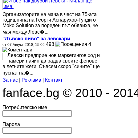
Организаторите на мача в чест на 75-ата
годишнина на Георги Аспарухов-Гунди от
Moko Solution за пореден път обявиха, че
мач между Левс�...
"Лъвско пиво" за левскари
493
4
от 07 Август 2018, 15:06
Левски предприе нов маркетингов ход и
намери начин да радва своите фенове
в летните жеги. Съвсем скоро "сините" ще
пуснат па�...
За нас
|
Реклама
|
Контакт
fanface.bg © 2010 - 201
Потребителско име
Парола