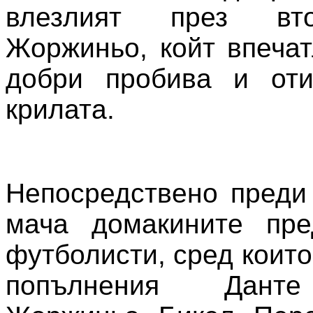
влезлият през вт
Жоржиньо, койт впечат
добри пробива и оти
крилата.
Непосредствено преди
мача домакините пре
футболисти, сред които
попълнения Данте