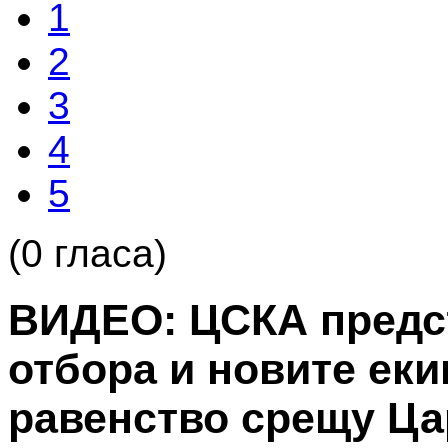
1
2
3
4
5
(0 гласа)
ВИДЕО: ЦСКА предс
отбора и новите еки
равенство срещу Ца