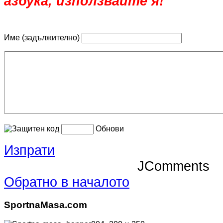
азбука, използвайте я!
Име (задължително)
Обнови
Изпрати
JComments
Обратно в началото
SportnaMasa.com