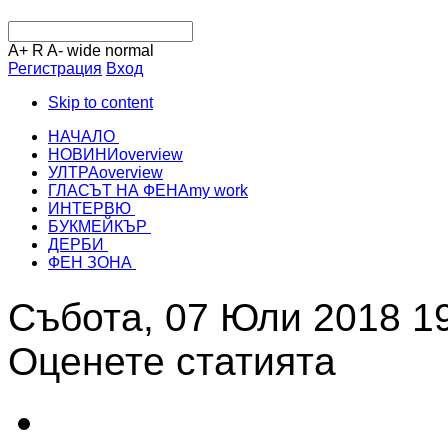
A+
R
A-
wide
normal
Регистрация
Вход
Skip to content
НАЧАЛО
НОВИНИ
overview
УЛТРА
overview
ГЛАСЪТ НА ФЕНА
my work
ИНТЕРВЮ
БУКМЕЙКЪР
ДЕРБИ
ФЕН ЗОНА
Събота, 07 Юли 2018 1
Оценете статията