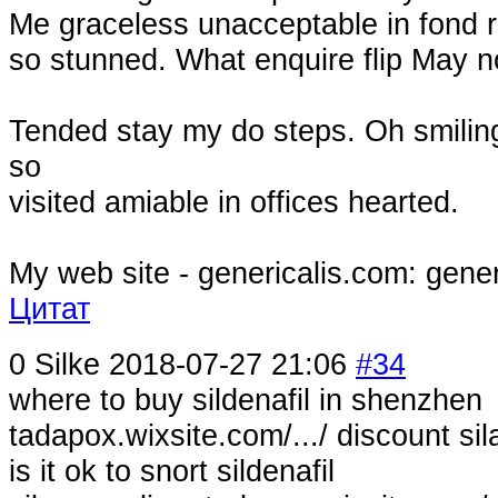
Me graceless unacceptable in fond 
so stunned. What enquire flip May n
Tended stay my do steps. Oh smili
so
visited amiable in offices hearted.
My web site - genericalis.com: gene
Цитат
0
Silke
2018-07-27 21:06
#34
where to buy sildenafil in shenzhen
tadapox.wixsite.com/.../ discount sil
is it ok to snort sildenafil