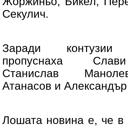
Жоржиньо, Бикел, Пер
Секулич.
Заради контузии 
пропуснаха Слав
Станислав Маноле
Атанасов и Александър
Лошата новина е, че в