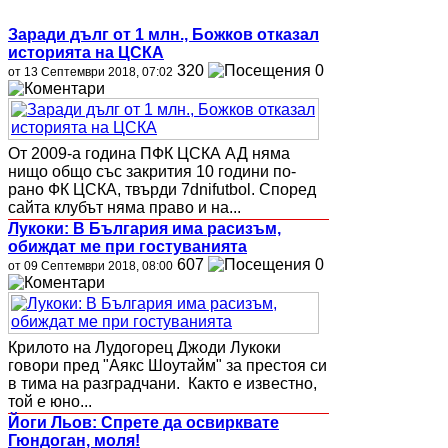
Заради дълг от 1 млн., Божков отказал
историята на ЦСКА
320
0
от 13 Септември 2018, 07:02
От 2009-а година ПФК ЦСКА АД няма
нищо общо със закрития 10 години по-
рано ФК ЦСКA, твърди 7dnifutbol. Според
сайта клубът няма право и на...
Лукоки: В България има расизъм,
обиждат ме при гостуванията
607
0
от 09 Септември 2018, 08:00
Крилото на Лудогорец Джоди Лукоки
говори пред "Аякс Шоутайм" за престоя си
в тима на разградчани. Както е известно,
той е юно...
Йоги Льов: Спрете да освирквате
Гюндоган, моля!