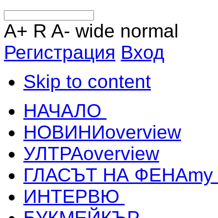
A+
R
A-
wide
normal
Регистрация
Вход
Skip to content
НАЧАЛО
НОВИНИ
overview
УЛТРА
overview
ГЛАСЪТ НА ФЕНА
my
ИНТЕРВЮ
БУКМЕЙКЪР