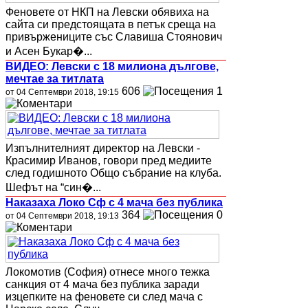
Феновете от НКП на Левски обявиха на
сайта си предстоящата в петък среща на
привържениците със Славиша Стоянович
и Асен Букар�...
ВИДЕО: Левски с 18 милиона дългове,
мечтае за титлата
606
1
от 04 Септември 2018, 19:15
Изпълнителният директор на Левски -
Красимир Иванов, говори пред медиите
след годишното Общо събрание на клуба.
Шефът на “син�...
Наказаха Локо Сф с 4 мача без публика
364
0
от 04 Септември 2018, 19:13
Локомотив (София) отнесе много тежка
санкция от 4 мача без публика заради
изцепките на феновете си след мача с