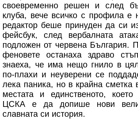
своевременно решен и след бъ
клуба, вече всичко с профила е 
редактор беше принуден да си и
фейсбук, след вербалната атак
подложен от червена България. П
феновете останаха здраво стъ
знаеха, че има нещо гнило в ця
по-плахи и неуверени се поддад
лека паника, но в крайна сметка 
местата и единственото, което
ЦСКА е да допише нови вели
славната си история.