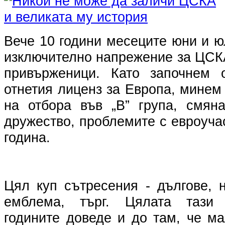
Вече 10 години месеците юни и 
изключително напрежение за ЦСК
привърженици. Като започнем 
отнетия лиценз за Европа, минем
на отбора във „В” група, смяна
дружество, проблемите с евроуча
година.
Цял куп сътресения - дългове, 
емблема, търг. Цялата тази 
годините доведе и до там, че м