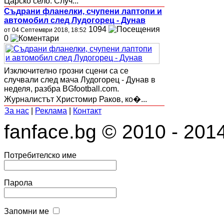
Царско село. Случ...
Съдрани фланелки, счупени лаптопи и
автомобил след Лудогорец - Дунав
1094
от 04 Септември 2018, 18:52
0
Изключително грозни сцени са се
случвали след мача Лудогорец - Дунав в
неделя, разбра BGfootball.com.
Журналистът Христомир Раков, ко�...
За нас
|
Реклама
|
Контакт
fanface.bg © 2010 - 201
Потребителско име
Парола
Запомни ме