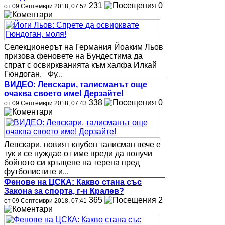
231
0
от 09 Септември 2018, 07:52
Селекционерът на Германия Йоаким Льов
призова феновете на Бундестима да
спрат с освиркванията към халфа Илкай
Гюндоган. Фу...
ВИДЕО: Левскари, талисманът още
очаква своето име! Дерзайте!
338
0
от 09 Септември 2018, 07:43
Левскари, новият клубен талисман вече е
тук и се нуждае от име преди да получи
бойното си кръщене на терена пред
футболистите и...
Фенове на ЦСКА: Какво стана със
Закона за спорта, г-н Кралев?
365
2
от 09 Септември 2018, 07:41