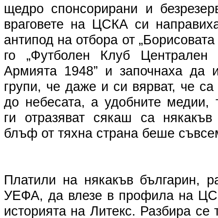
щедро спонсорирани и безрезер
враговете на ЦСКА си направиха
антипод на отбора от „Борисовата
го „Футболен Клуб Централен
Армията 1948” и започнаха да и
групи, че даже и си вярват, че с
до небесата, а удобните медии,
ги отразяват сякаш са някакъв
блъф от тяхна страна беше съвсе
Платили на някакъв българин, р
УЕФА, да влезе в профила на ЦС
историята на Литекс. Разбира се