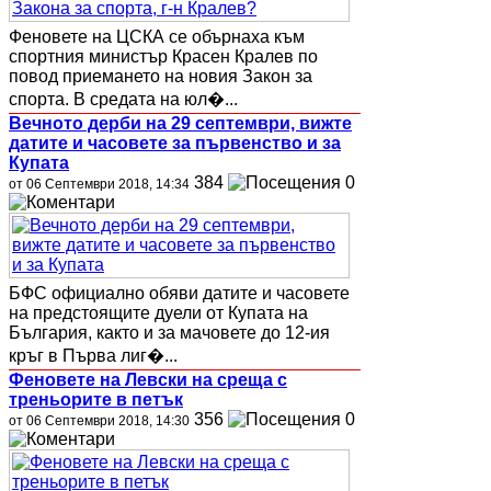
Феновете на ЦСКА се обърнаха към
спортния министър Красен Кралев по
повод приемането на новия Закон за
спорта. В средата на юл�...
Вечното дерби на 29 септември, вижте
датите и часовете за първенство и за
Купата
384
0
от 06 Септември 2018, 14:34
БФС официално обяви датите и часовете
на предстоящите дуели от Купата на
България, както и за мачовете до 12-ия
кръг в Първа лиг�...
Феновете на Левски на среща с
треньорите в петък
356
0
от 06 Септември 2018, 14:30