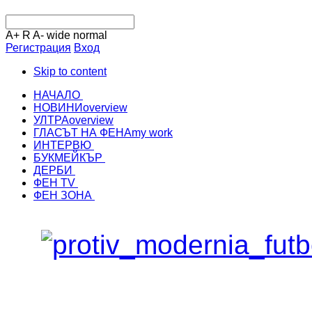
A+
R
A-
wide
normal
Регистрация
Вход
Skip to content
НАЧАЛО
НОВИНИ
overview
УЛТРА
overview
ГЛАСЪТ НА ФЕНА
my work
ИНТЕРВЮ
БУКМЕЙКЪР
ДЕРБИ
ФЕН TV
ФЕН ЗОНА