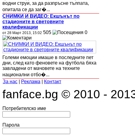
водни струи, за да разпръсне тълпата,
опитала се да заг�...
СНИМКИ И ВИДЕО: Екшънът по
стадионите в световните
квалификации
505
0
от 28 Март 2013, 15:02
Големи емоции имаше в последните пет
дни, след като феновете на футбола бяха
завладени от мачовете на техните
национални отбо�...
За нас
|
Реклама
|
Контакт
fanface.bg © 2010 - 201
Потребителско име
Парола