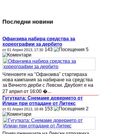
Последни новини
Офанзива набира средства за
хореографии за дербито
143
5
от 01 Април 2013, 17:30
Членовете на "Офанзива" стартираха
нова кампания за набиране на средства
за Вечното дерби с Левски. Двубоят е на
27 април от 16:00 �...
Гугутката: Снемаме доверието от
Илиан при отпадане от Литекс
153
2
от 01 Април 2013, 16:48
Привържениците на Левски отправиха