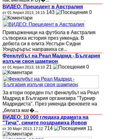
ВИДЕО: Прецедент в Австралия
143
0
от 01 Април 2013, 16:15
Привърженици на футбола в Австралия
сътвориха история през уикенда. В
дебюта си в елита Уестърн Сидни
Уондъръръс направиха се...
Фенклубът на Реал Мадрид - България
излъчи своя шампион
21
0
от 01 Април 2013, 16:10
За втори пореден път фенклубът на Реал
Мадрид в България организира "Турнир
Мадридиста". През уикенда феновете на
„бялата маг�...
ВИДЕО: 10 000 гледаха драмата на
"Тича", сините поздравиха Йовов
714
11
от 30 Март 2013, 17:12