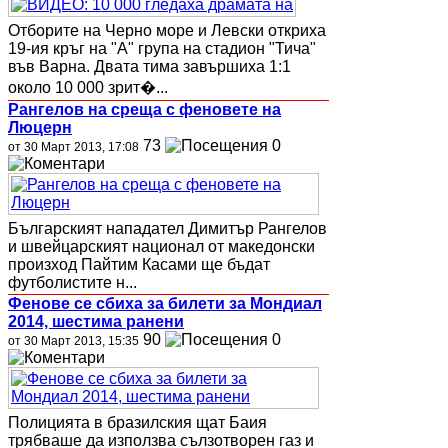
Отборите на Черно море и Левски откриха
19-ия кръг на "А" група на стадион "Тича"
във Варна. Двата тима завършиха 1:1
около 10 000 зрит�...
Рангелов на среща с феновете на
Люцерн
73
0
от 30 Март 2013, 17:08
Българският нападател Димитър Рангелов
и швейцарският национал от македонски
произход Пайтим Касами ще бъдат
футболистите н...
Фенове се сбиха за билети за Мондиал
2014, шестима ранени
90
0
от 30 Март 2013, 15:35
Полицията в бразилския щат Баия
трябваше да използва сълзотворен газ и