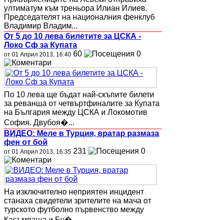
ултиматум към треньора Илиан Илиев.
Председателят на националния фенклуб
Владимир Владим...
От 5 до 10 лева билетите за ЦСКА -
Локо Сф за Купата
60
0
от 01 Април 2013, 16:40
По 10 лева ще бъдат най-скъпите билети
за реванша от четвъртфиналите за Купата
на България между ЦСКА и Локомотив
София. Двубоя�...
ВИДЕО: Меле в Турция, вратар размаза
фен от бой
231
0
от 01 Април 2013, 16:35
На изключително неприятен инцидент
станаха свидетели зрителите на мача от
турското футболно първенство между
Касъмпаша и Бу�...