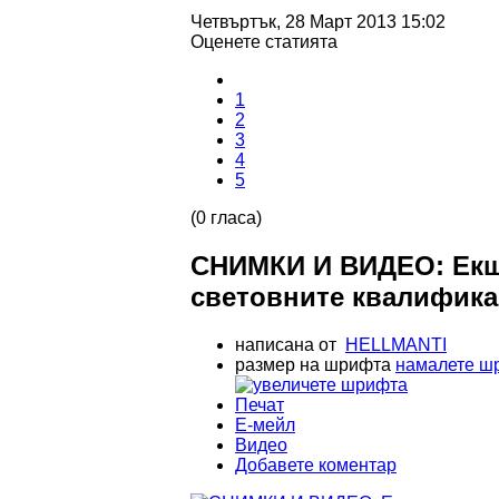
Четвъртък, 28 Март 2013 15:02
Оценете статията
1
2
3
4
5
(0 гласа)
СНИМКИ И ВИДЕО: Екш
световните квалифик
написана от
HELLMANTI
размер на шрифта
намалете ш
Печат
Е-мейл
Видео
Добавете коментар