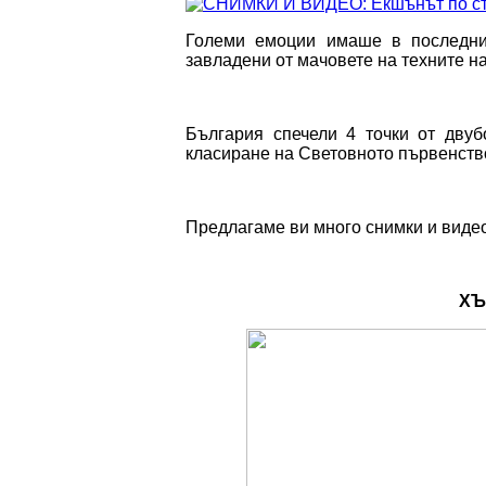
Големи емоции имаше в последни
завладени от мачовете на техните н
България спечели 4 точки от дву
класиране на Световното първенство
Предлагаме ви много снимки и виде
ХЪ