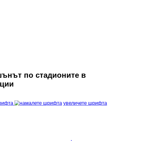
ънът по стадионите в
ации
рифта
увеличете шрифта