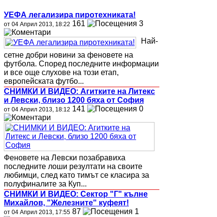
УЕФА легализира пиротехниката!
161
3
от 04 Април 2013, 18:22
Най-
сетне добри новини за феновете на
футбола. Според последните информации
и все още слухове на този етап,
европейската футбо...
СНИМКИ И ВИДЕО: Агитките на Литекс
и Левски, близо 1200 бяха от София
141
0
от 04 Април 2013, 18:12
Феновете на Левски позабравиха
последните лоши резултати на своите
любимци, след като тимът се класира за
полуфиналите за Куп...
СНИМКИ И ВИДЕО: Сектор "Г" кълне
Михайлов, "Железните" куфеят!
87
1
от 04 Април 2013, 17:55