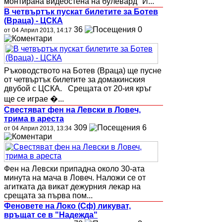
монтирана видеостена на булевард "И...
В четвъртък пускат билетите за Ботев
(Враца) - ЦСКА
36
0
от 04 Април 2013, 14:17
Ръководството на Ботев (Враца) ще пусне
от четвъртък билетите за домакинския
двубой с ЦСКА. Срещата от 20-ия кръг
ще се играе �...
Свестяват фен на Левски в Ловеч,
трима в ареста
309
6
от 04 Април 2013, 13:34
Фен на Левски припадна около 30-ата
минута на мача в Ловеч. Наложи се от
агитката да викат дежурния лекар на
срещата за първа пом...
Феновете на Локо (Сф) ликуват,
връщат се в "Надежда"