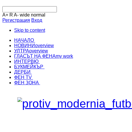
A+
R
A-
wide
normal
Регистрация
Вход
Skip to content
НАЧАЛО
НОВИНИ
overview
УЛТРА
overview
ГЛАСЪТ НА ФЕНА
my work
ИНТЕРВЮ
БУКМЕЙКЪР
ДЕРБИ
ФЕН TV
ФЕН ЗОНА