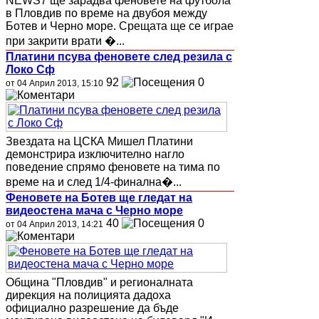
NEWS7 ще зарадва феновете на футбола
в Пловдив по време на двубоя между
Ботев и Черно море. Срещата ще се играе
при закрити врати �...
Платини псува феновете след резила с
Локо Сф
92
0
от 04 Април 2013, 15:10
Звездата на ЦСКА Мишел Платини
демонстрира изключително нагло
поведение спрямо феновете на тима по
време на и след 1/4-финална�...
Феновете на Ботев ще гледат на
видеостена мача с Черно море
40
0
от 04 Април 2013, 14:21
Община "Пловдив" и регионалната
дирекция на полицията дадоха
официално разрешение да бъде