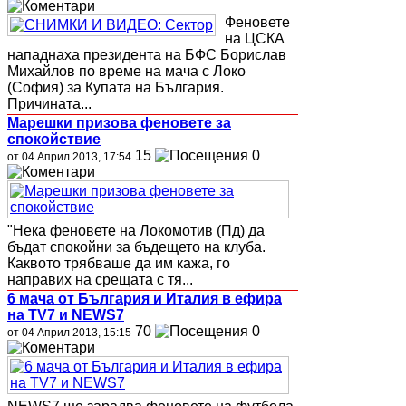
Феновете
на ЦСКА
нападнаха президента на БФС Борислав
Михайлов по време на мача с Локо
(София) за Купата на България.
Причината...
Марешки призова феновете за
спокойствие
15
0
от 04 Април 2013, 17:54
"Нека феновете на Локомотив (Пд) да
бъдат спокойни за бъдещето на клуба.
Каквото трябваше да им кажа, го
направих на срещата с тя...
6 мача от България и Италия в ефира
на TV7 и NEWS7
70
0
от 04 Април 2013, 15:15