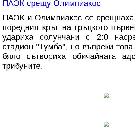
ПАОК и Олимпиакос се срещнаха 
поредния кръг на гръцкото първе
удариха солунчани с 2:0 наср
стадион "Тумба", но въпреки това
бяло сътвориха обичайната ад
трибуните.