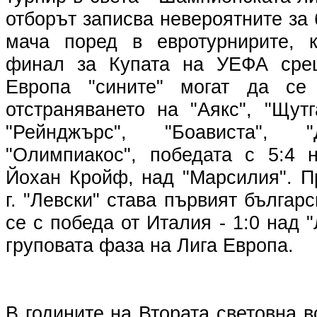
отборът записва невероятните за 
мача поред в евротурнирите, к
финал за Купата на УЕФА сре
Европа "сините" могат да се
отстраняването на "Аякс", "Щут
"Рейнджърс", "Боависта", "
"Олимпиакос", победата с 5:4 
Йохан Кройф, над "Марсилия". П
г. "Левски" става първият българ
се с победа от Италия - 1:0 над 
груповата фаза на Лига Европа.
В годините на Втората световна во