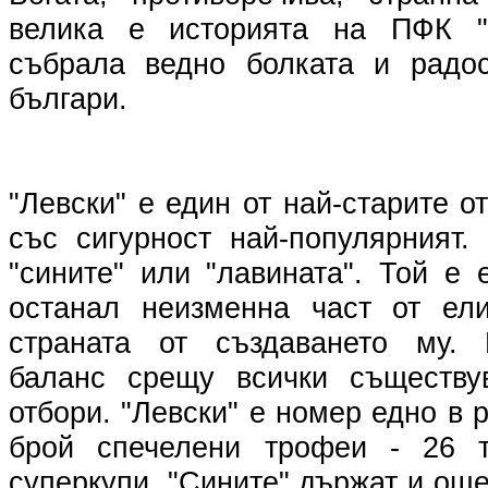
велика е историята на ПФК "Л
събрала ведно болката и радос
българи.
"Левски" е един от най-старите о
със сигурност най-популярният.
"сините" или "лавината". Той е 
останал неизменна част от ел
страната от създаването му.
баланс срещу всички съществ
отбори. "Левски" е номер едно в 
брой спечелени трофеи - 26 т
суперкупи. "Сините" държат и ощ