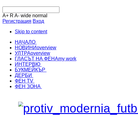
A+
R
A-
wide
normal
Регистрация
Вход
Skip to content
НАЧАЛО
НОВИНИ
overview
УЛТРА
overview
ГЛАСЪТ НА ФЕНА
my work
ИНТЕРВЮ
БУКМЕЙКЪР
ДЕРБИ
ФЕН TV
ФЕН ЗОНА