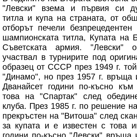
"Левски" взема и първия си д
титла и купа на страната, от общ
отборът печели безпрецедентен 
шампионската титла, Купата на 
Съветската армия. "Левски" 
участвал в турнирите под ориги
образец от СССР през 1949 г. то
"Динамо", но през 1957 г. връща 
Дванайсет години по-късно към
това на "Спартак" след обедин
клуба. През 1985 г. по решение н
прекръстен на "Витоша" след ск
за купата и е известен с това 
години по-късно "Левски" връща 