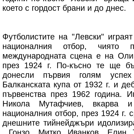
което с гордост брани и до днес.
Футболистите на "Левски" играя
националния отбор, чиято 
международната сцена е на Оли
през 1924 г. По-късно те ще бъ
донесли първия голям успе
Балканската купа от 1932 г. и де
първенства през 1962 година. И
Никола Мутафчиев, вкарва 
националния отбор, през 1924 г. 
днешните тийнейджъри идолизира
Гонзо, Митко Иванков, Елин Т