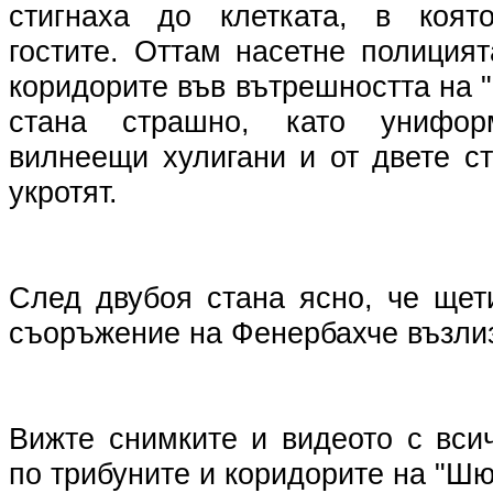
стигнаха до клетката, в коят
гостите. Оттам насетне полиция
коридорите във вътрешността на
стана страшно, като униформ
вилнеещи хулигани и от двете с
укротят.
След двубоя стана ясно, че щет
съоръжение на Фенербахче възлиз
Вижте снимките и видеото с вси
по трибуните и коридорите на "Ш