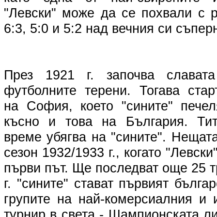
"Левски" може да се похвали с ра
6:3, 5:0 и 5:2 над вечния си съпер
През 1921 г. започва слават
футболните терени. Тогава стар
на София, което "сините" печел
късно и това на България. Тит
време убягва на "сините". Нещат
сезон 1932/1933 г., когато "Левск
първи път. Ще последват още 25 
г. "сините" стават първият бълга
групите на най-комерсиалния и 
турнир в света - Шампионската ли