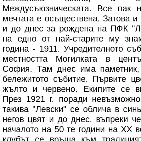
Междусъюзническата. Все пак н
мечтата е осъществена. Затова и 
и до днес за рождена на ПФК "Л
на едно от най-старите му зна
година - 1911. Учредителното съ
местността Могилката в цент
София. Там днес има паметник,
бележитото събитие. Първите цв
жълто и червено. Екипите се в
През 1921 г. поради невъзможно
такива "Левски" се облича в синь
негов цвят и до днес, въпреки че
началото на 50-те години на XX в
клубът се връща към традицият