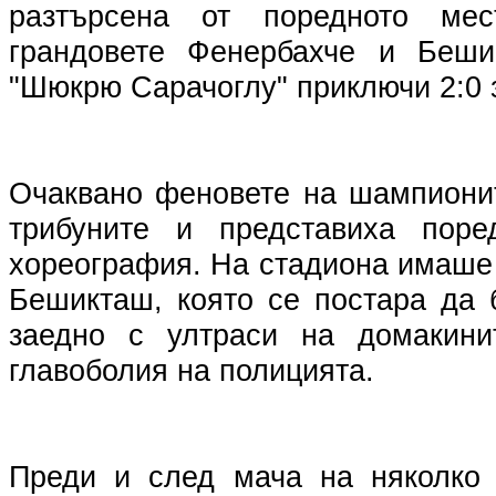
разтърсена от поредното ме
грандовете Фенербахче и Беши
"Шюкрю Сарачоглу" приключи 2:0 
Очаквано феновете на шампиони
трибуните и представиха поре
хореография. На стадиона имаше 
Бешикташ, която се постара да 
заедно с ултраси на домакини
главоболия на полицията.
Преди и след мача на няколко 