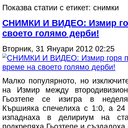
Показва статии с етикет: снимки
СНИМКИ И ВИДЕО: Измир го
своето голямо дерби!
Вторник, 31 Януари 2012 02:25
Малко популярното, но изключит
на Измир между втородивизио
Гьозтепе се изигра в неделя
Кършияка спечелиха с 1:0, а 24
изпаднаха в делириум на ста
подкрепяха Гьозтепе и създадоха