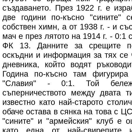
създаването. През 1922 г. е изр
две години по-късно "сините" 
собствен химн, а от 1938 г. - и с
мач е през лятото на 1914 г. - 0:1
ФК 13. Данните за срещите п
оскъдни и информация за тях се
дневника, който водят ръководи
Година по-късно там фигурира
"Славия" - 0:1. Той беле
съперничеството между двата т
известно като най-старото столи
обаче остава в сянка на това с Ц
"сините" и "армейския" клуб е 
като една от най-свирепите 