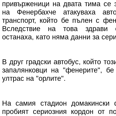
привърженици на двата тима се 
на Фенербахче атакуваха авт
транспорт, който бе пълен с фе
Вследствие на това здрави 
останаха, като няма данни за сер
В друг градски автобус, който то
запалянковци на "фенерите", бе
ултрас на "орлите".
На самия стадион домакински 
пробият сериозния кордон от п