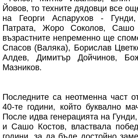
Йовов, то техните дядовци все ощ
на Георги Аспарухов - Гунди
Патрата, Жоро Соколов, Сашо
възрастните непременно ще спом
Спасов (Валяка), Борислав Цвет
Алдев, Димитър Дойчинов, Бо
Мазников.
Последните са неотменна част о
40-те години, който буквално ма
После идва генерацията на Гунди,
и Сашо Костов, властвала побед
години, за да бъде достойно заме