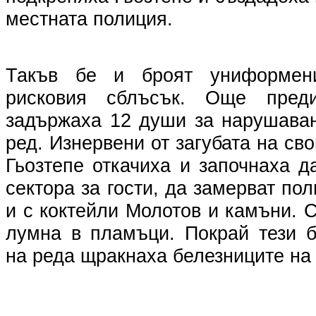
местната полиция.
Такъв бе и броят униформени
рисковия сблъсък. Още пре
задържаха 12 души за нарушава
ред. Изнервени от загубата на св
Гьозтепе откачиха и започнаха д
сектора за гости, да замерват пол
и с коктейли Молотов и камъни. 
лумна в пламъци. Покрай тези б
на реда щракнаха белезниците на 