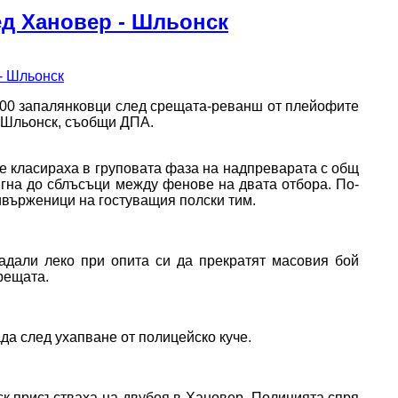
ед Хановер - Шльонск
100 запалянковци след срещата-реванш от плейофите
 Шльонск, съобщи ДПА.
се класираха в груповата фаза на надпреварата с общ
тигна до сблъсъци между фенове на двата отбора. По-
ивърженици на гостуващия полски тим.
адали леко при опита си да прекратят масовия бой
рещата.
а след ухапване от полицейско куче.
к присъстваха на двубоя в Хановер. Полицията спря