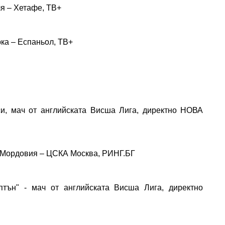
 – Хетафе, ТВ+
а – Еспаньол, ТВ+
лси, мач от английската Висша Лига, директно НОВА
: Мордовия – ЦСКА Москва, РИНГ.БГ
птън" - мач от английската Висша Лига, директно