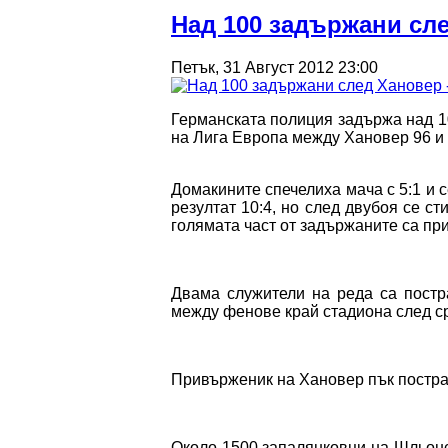
Над 100 задържани сл
Петък, 31 Август 2012 23:00
Германската полиция задържа над 
на Лига Европа между Хановер 96 и
Домакините спечелиха мача с 5:1 и 
резултат 10:4, но след двубоя се с
голямата част от задържаните са пр
Двама служители на реда са постр
между фенове край стадиона след с
Привърженик на Хановер пък пострад
Около 1500 запалянковци на Шльонс