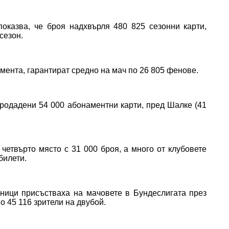
оказва, че броя надхвърля 480 825 сезонни карти,
сезон.
омента, гарантират средно на мач по 26 805 фенове.
продадени 54 000 абонаментни карти, пред Шалке (41
четвърто място с 31 000 броя, а много от клубовете
билети.
ници присъстваха на мачовете в Бундеслигата през
о 45 116 зрители на двубой.