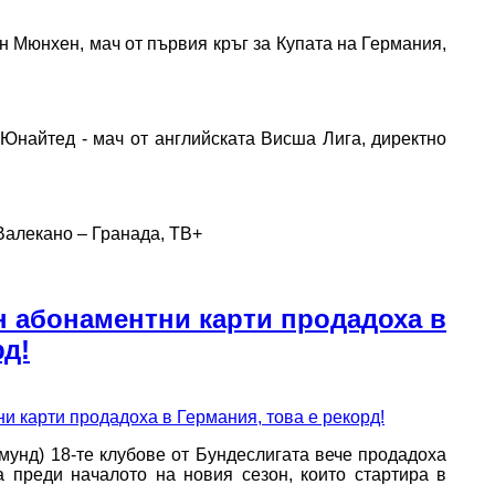
рн Мюнхен, мач от първия кръг за Купата на Германия,
 Юнайтед - мач от английската Висша Лига, директно
лекано – Гранада, ТВ+
 абонаментни карти продадоха в
рд!
унд) 18-те клубове от Бундеслигата вече продадоха
а преди началото на новия сезон, които стартира в