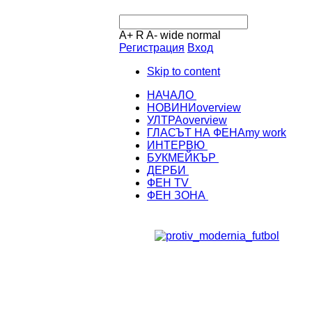
A+
R
A-
wide
normal
Регистрация
Вход
Skip to content
НАЧАЛО
НОВИНИ
overview
УЛТРА
overview
ГЛАСЪТ НА ФЕНА
my work
ИНТЕРВЮ
БУКМЕЙКЪР
ДЕРБИ
ФЕН TV
ФЕН ЗОНА