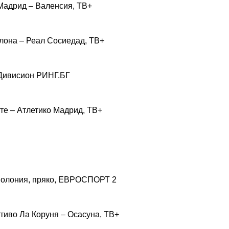
адрид – Валенсия, ТВ+
она – Реал Сосиедад, ТВ+
 Дивисион РИНГ.БГ
 – Атлетико Мадрид, ТВ+
- Полония, пряко, ЕВРОСПОРТ 2
во Ла Коруня – Осасуна, ТВ+