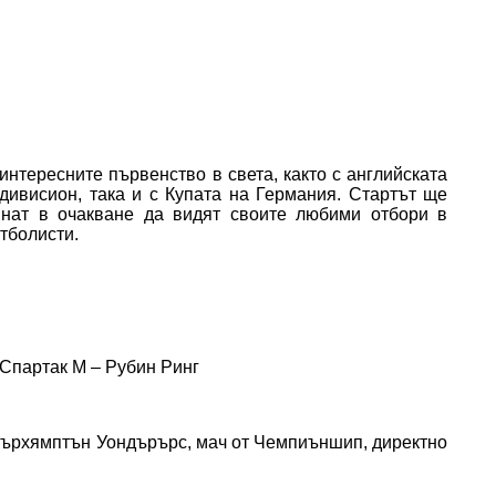
-интересните първенство в света, както с английската
дивисион, така и с Купата на Германия. Стартът ще
пнат в очакване да видят своите любими отбори в
утболисти.
 Спартак М – Рубин Ринг
върхямптън Уондърърс, мач от Чемпиъншип, директно