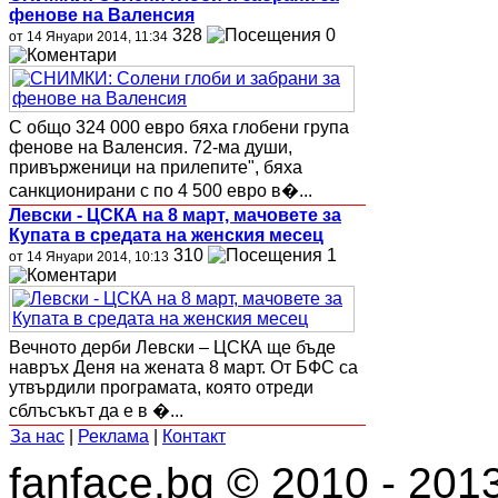
фенове на Валенсия
328
0
от 14 Януари 2014, 11:34
С общо 324 000 евро бяха глобени група
фенове на Валенсия. 72-ма души,
привърженици на прилепите", бяха
санкционирани с по 4 500 евро в�...
Левски - ЦСКА на 8 март, мачовете за
Купата в средата на женския месец
310
1
от 14 Януари 2014, 10:13
Вечното дерби Левски – ЦСКА ще бъде
навръх Деня на жената 8 март. От БФС са
утвърдили програмата, която отреди
сблъсъкът да е в �...
За нас
|
Реклама
|
Контакт
fanface.bg © 2010 - 201