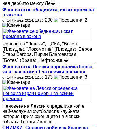
нея дербито между Ле�...
Феновете се обединиха, искат промяна
в закона
290
2
от 14 Януари 2014, 18:26
Фенове на "Левски", ЦСКА, "Ботев"
(Пловдив), "Локомотив" (Пловдив), Берое
Стара Загора, Пирин Благоевград,
"Ботев" (Враца), Нефтохими�...
Феновете на Левски определиха Гонзо
за играч номер 1 за всички времена
173
3
от 14 Януари 2014, 12:51
Феновете на Левски определиха кой е
най-заслужил футболист в клубната
история Привържениците на Левски
избраха Георги Иванов...
СНИМКИ: Солени глоби и забрани за