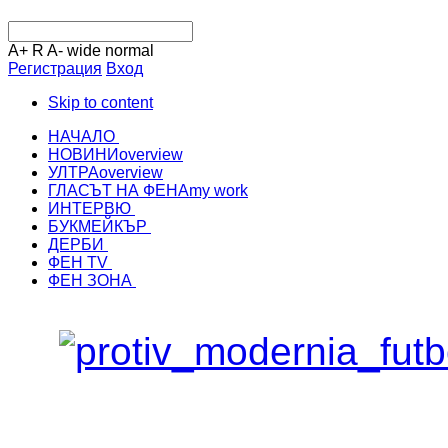
A+
R
A-
wide
normal
Регистрация
Вход
Skip to content
НАЧАЛО
НОВИНИ
overview
УЛТРА
overview
ГЛАСЪТ НА ФЕНА
my work
ИНТЕРВЮ
БУКМЕЙКЪР
ДЕРБИ
ФЕН TV
ФЕН ЗОНА