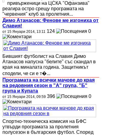
привърженици на ЦСКА "Офанзива"
реагира остро срещу програмата на
"червения" клуб за пролетния...
Димо Атанасов: Фенове ме изгониха от
Славия!
124
0
от 15 Януари 2014, 13:11
Бившият футболист на Славия Димо
Атанасов напусна "белите" със скандал в
края на миналата година. Защитникът
сподели, че си е т�...
Програмата на всички мачове до края
на редовния сезон в "А" група, "Б"
група и Купата
396
0
от 15 Януари 2014, 09:59
Спортно-техническа комисия на БФС
утвърди програмата за пролетния
полусезон в българския футбол. Според