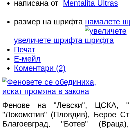
написана от
Mentalita Ultras
размер на шрифта
намалете ш
увеличете шрифта
Печат
Е-мейл
Коментари (2)
Фенове на "Левски", ЦСКА, "Б
"Локомотив" (Пловдив), Берое С
Благоевград, "Ботев" (Враца