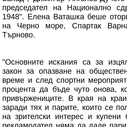
председател на Национално сд
1948". Елена Ваташка беше отор
на Черно море, Спартак Варн
Търново.
"Основните искания са за изця
закон за опазване на обществе
време и след спортни мероприят
процента да бъде чуто онова, к
привържениците. В края на кра
заради тях и парите, които се по
на зрителски интерес и купени 
рекламодател няма да даде пари