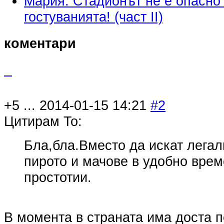
Мария: Стадионът не е опасно
гостуванията! (част ІІ)
коментари
+5
...
2014-01-15 14:21
#2
Цитирам To:
Бла,бла.Вместо да искат легал
пирото и мачове в удобно врем
простотии.
В момента в страната има доста п