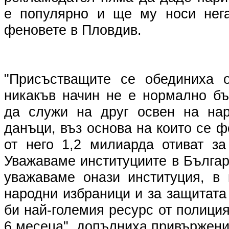
е популярно и ще му носи нега
феновете в Пловдив.
"Присъстващите се обединиха о
никакъв начин не е нормално бъ
да служи на друг освен на нар
данъци, въз основа на които се 
от него 1,2 милиарда отиват за
Уважаваме институциите в Българ
уважаваме онази институция, в 
народни избраници и за защитата
би най-големия ресурс от полиция
6 месеца", допълниха привържени