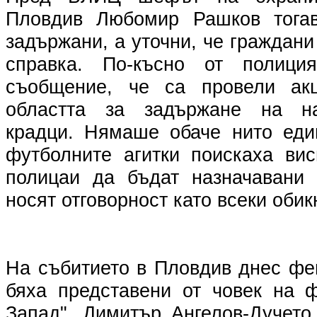
Пловдив Любомир Рашков тога
задържани, а уточни, че граждани
справка. По-късно от полици
съобщение, че са провели ак
областта за задържане на на
крадци. Нямаше обаче нито еди
футболните агитки поискаха ви
полицаи да бъдат назначавани 
носят отговорност като всеки оби
На събитието в Пловдив днес фе
бяха представени от човек на 
Запад", Димитър Ангелов-Дучето