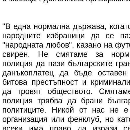
"В една нормална държава, когато
народните избраници да се па
"народната любов", казано на фут
свирен. Не смятаме за норма
полиция да пази българските гра
данъкоплатец да бъде оставен
битова престъпност и криминали
да тровят обществото. Смятаме
полиция трябва да брани бълга
политиците. Никой от нас не е
организация или фенклуб, но ка
всеки има право да изрази св