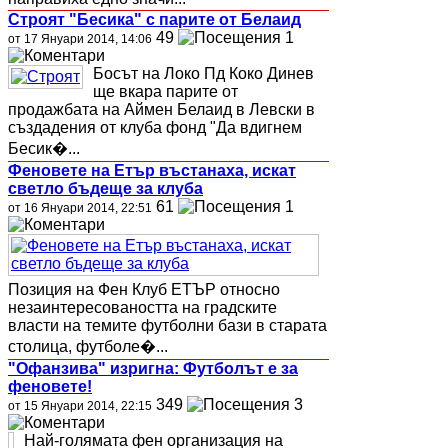
Строят "Бесика" с парите от Белаид
49
1
от 17 Януари 2014, 14:06
Босът на Локо Пд Коко Динев
ще вкара парите от
продажбата на Аймен Белаид в Левски в
създадения от клуба фонд "Да вдигнем
Бесик�...
Феновете на Етър въстанаха, искат
светло бъдеще за клуба
61
1
от 16 Януари 2014, 22:51
Позиция на Фен Клуб ЕТЪР относно
незаинтересоваността на градските
власти на темите футболни бази в старата
столица, футболе�...
"Офанзива" изригна: Футболът е за
феновете!
349
3
от 15 Януари 2014, 22:15
Най-голямата фен организация на