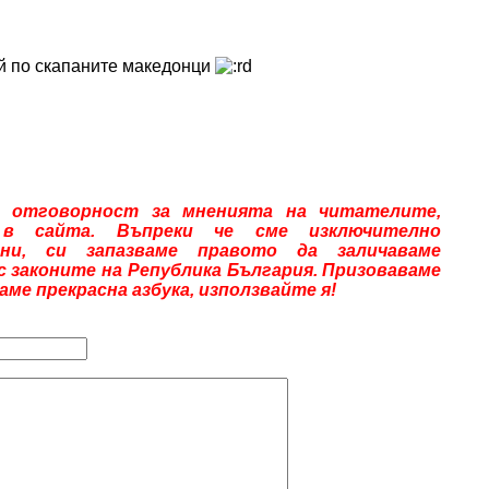
й по скапаните македонци
 отговорност за мненията на читателите,
 в сайта. Въпреки че сме изключително
ни, си запазваме правото да заличаваме
ъс законите на Република България. Призоваваме
е прекрасна азбука, използвайте я!