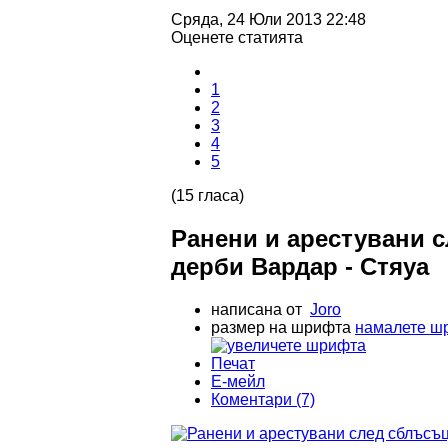
Сряда, 24 Юли 2013 22:48
Оценете статията
1
2
3
4
5
(15 гласа)
Ранени и арестувани 
дерби Вардар - Стяуа
написана от
Joro
размер на шрифта
намалете ш
Печат
Е-мейл
Коментари (7)