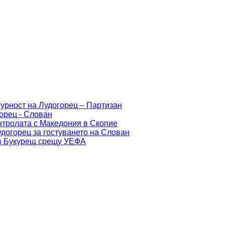
гурност на Лудогорец – Партизан
орец - Слован
онтролата с Македония в Скопие
догорец за гостуването на Слован
 в Букурещ срещу УЕФА