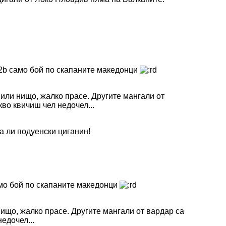
само бой по скапаните македонци
вили нищо, жалко прасе. Другите мангали от
во квичиш чел недочел...
а ли подуенски циганин!
о бой по скапаните македонци
нищо, жалко прасе. Другите мангали от вардар са
едочел...