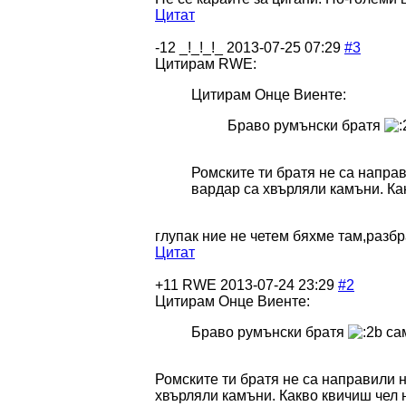
Цитат
-12
_!_!_!_
2013-07-25 07:29
#3
Цитирам RWE:
Цитирам Онце Виенте:
Браво румънски братя
Ромските ти братя не са напра
вардар са хвърляли камъни. Как
глупак ние не четем бяхме там,разбр
Цитат
+11
RWE
2013-07-24 23:29
#2
Цитирам Онце Виенте:
Браво румънски братя
сам
Ромските ти братя не са направили 
хвърляли камъни. Какво квичиш чел н