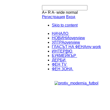
A+
R
A-
wide
normal
Регистрация
Вход
Skip to content
НАЧАЛО
НОВИНИ
overview
УЛТРА
overview
ГЛАСЪТ НА ФЕНА
my work
ИНТЕРВЮ
БУКМЕЙКЪР
ДЕРБИ
ФЕН TV
ФЕН ЗОНА