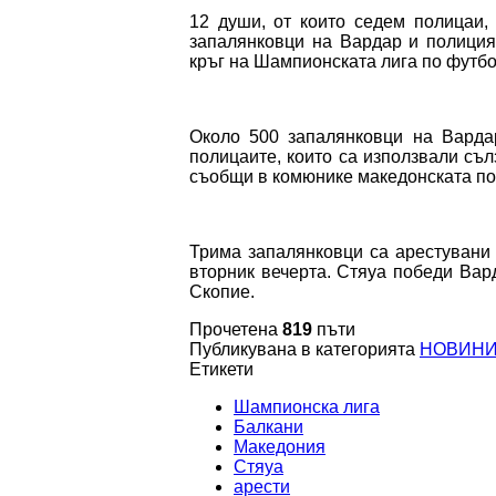
12 души, от които седем полицаи,
запалянковци на Вардар и полиция
кръг на Шампионската лига по футбо
Около 500 запалянковци на Варда
полицаите, които са използвали съл
съобщи в комюнике македонската по
Трима запалянковци са арестувани
вторник вечерта. Стяуа победи Вард
Скопие.
Прочетена
819
пъти
Публикувана в категорията
НОВИН
Етикети
Шампионска лига
Балкани
Македония
Стяуа
арести