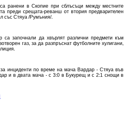
 са ранени в Скопие при сблъсъци между местните
та преди срещата-реванш от втория предварителен
л със Стяуа /Румъния/.
р са започнали да хвърлят различни предмети към
зотворен газ, за да разпръснат футболните хулигани,
лиция.
 за инциденти по време на мача Вардар - Стяуа във
ар и в двата мача - с 3:0 в Букурещ и с 2:1 снощи в
И