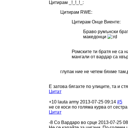
Цитирам _!_!_!_:
Цитирам RWE:
Цитирам Онце Виенте:
Браво румънски бра
македонци
Ромските ти братя не са 
мангали от вардар са хвър
глупак ние не четем бяхме там,
E затова бягахте по улиците, та и с
Цитат
+10
lauta army
2013-07-25 09:14
#5
не се коси по голяма курва от сестра ти
Цитат
-8
Со Вардаро во срце
2013-07-25 08
Не се карайте за цигани. По-големи