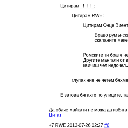
Цитирам _!_!_!_:
Цитирам RWE:
Цитирам Онце Виент
Браво румънск
скапаните мак
Ромските ти братя н
Другите мангали от 
квичиш чел недочел..
глупак ние не четем бяхме
E затова бягахте по улиците, т
Да обаче майкати не можа да избяга 
Цитат
+7
RWE
2013-07-26 02:27
#6