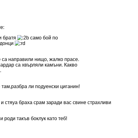
е:
и братя
само бой по
едонци
е са направили нищо, жалко прасе.
вардар са хвърляли камъни. Какво
.
 там,разбра ли подуенски циганин!
а и стяуа браха срам заради вас свине страхливи
и роди такъв боклук като теб!