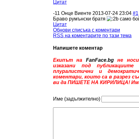
Цитат
-11
Онце Виенте
2013-07-24 23:04
#1
Браво румънски братя
само бо
Цитат
Обнови списъка с коментари
RSS на коментарите по тази тема
Напишете коментар
Екипът на
FanFace.bg
не носи
изказани под публикациите
плуралистични и демократич
коментари, които са в разрез с
ви да ПИШЕТЕ НА КИРИЛИЦА! Имам
Име (задължително)