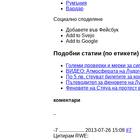
Румъния
Вардар
Социално споделяне
Добавете във Фейсбук
Add to Svejo
Add to Google
Подобни статии (по етикети)
Големи проверки и мерки за си
ВИДЕО: Атмосферата на Лудог
По 5 лв. струват билетите за к
Пътеводител за феновете на Лу
Феновете на Стяуа на протест
коментари
-7
....................
2013-07-26 15:08
#7
Цитирам RWE: