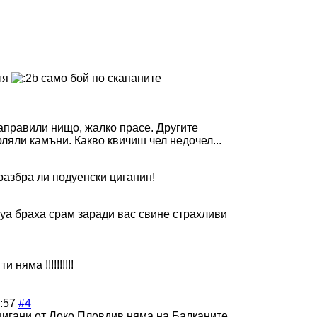
тя
само бой по скапаните
направили нищо, жалко прасе. Другите
ляли камъни. Какво квичиш чел недочел...
разбра ли подуенски циганин!
тяуа браха срам заради вас свине страхливи
 няма !!!!!!!!!!
:57
#4
 цигани от Локо Пловдив няма на Балканите.