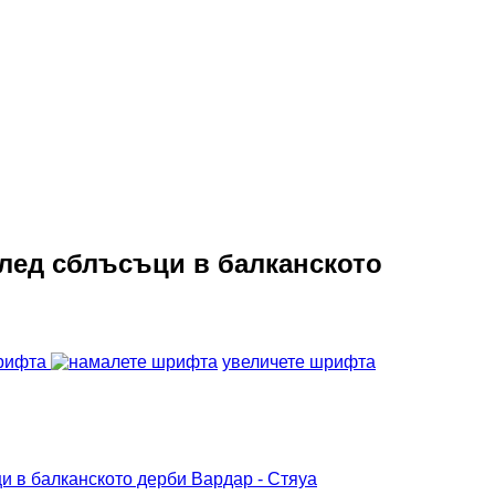
след сблъсъци в балканското
рифта
увеличете шрифта