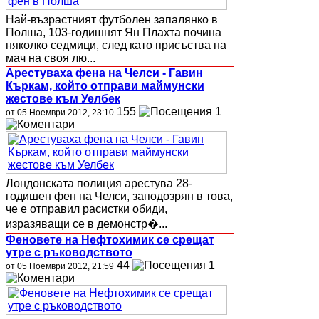
Най-възрастният футболен запалянко в
Полша, 103-годишнят Ян Плахта почина
няколко седмици, след като присъства на
мач на своя лю...
Арестуваха фена на Челси - Гавин
Къркам, който отправи маймунски
жестове към Уелбек
155
1
от 05 Ноември 2012, 23:10
Лондонската полиция арестува 28-
годишен фен на Челси, заподозрян в това,
че е отправил расистки обиди,
изразяващи се в демонстр�...
Феновете на Нефтохимик се срещат
утре с ръководството
44
1
от 05 Ноември 2012, 21:59