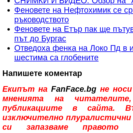
СНИМКИ И ВИДЕО: Обзор на "А"
Феновете на Нефтохимик се ср
ръководството
Феновете на Етър пак ще пътув
път до Бургас
Отведоха фенка на Локо Пд в и
шестима са глобените
Напишете коментар
Екипът на
FanFace.bg
не носи
мненията на читателите,
публикациите в сайта. В
изключително плуралистични 
си запазваме правото 