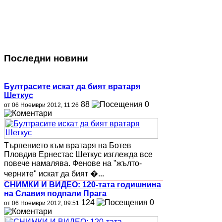
Последни новини
Бултрасите искат да бият вратаря
Шеткус
88
0
от 06 Ноември 2012, 11:26
Търпението към вратаря на Ботев
Пловдив Ернестас Шеткус изглежда все
повече намалява. Фенове на "жълто-
черните" искат да бият �...
СНИМКИ И ВИДЕО: 120-тата годишнина
на Славия подпали Прага
124
0
от 06 Ноември 2012, 09:51