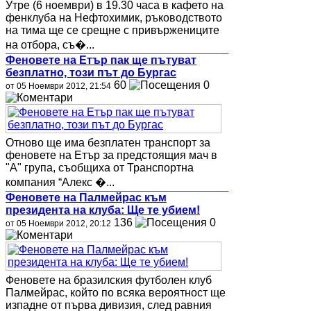
Утре (6 ноември) в 19.30 часа в кафето на
фенклуба на Нефтохимик, ръководството
на тима ще се срещне с привържениците
на отбора, съ�...
Феновете на Етър пак ще пътуват
безплатно, този път до Бургас
60
0
от 05 Ноември 2012, 21:54
Отново ще има безплатен транспорт за
феновете на Етър за предстоящия мач в
"А" група, съобщиха от Транспортна
компания “Алекс �...
Феновете на Палмейрас към
президента на клуба: Ще те убием!
136
0
от 05 Ноември 2012, 20:12
Феновете на бразилския футболен клуб
Палмейрас, който по всяка вероятност ще
изпадне от първа дивизия, след равния