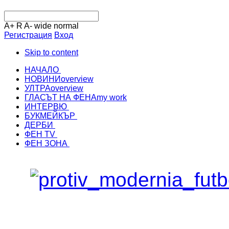
A+
R
A-
wide
normal
Регистрация
Вход
Skip to content
НАЧАЛО
НОВИНИ
overview
УЛТРА
overview
ГЛАСЪТ НА ФЕНА
my work
ИНТЕРВЮ
БУКМЕЙКЪР
ДЕРБИ
ФЕН TV
ФЕН ЗОНА