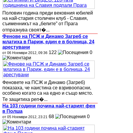
Половин година преди вековния юбилей
на най-стария столичен клуб - Славия,
съименникът на „белите” от Прага
отпразнува своят�...
Фенове на ПСЖ и Динамо Загреб се
млатиха в Париж, един е в болница, 24
арестувани
122
0
от 06 Ноември 2012, 09:36
Феновете на ПСЖ и Динамо (Загреб)
показаха, че наистина се взривоопасни,
особено когато са на едно и също място.
Те защитиха реп�...
На 103 години почина най-старият фен
в Полша
68
0
от 05 Ноември 2012, 23:21