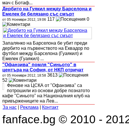
мач с Ботаф...
Дербито на Гуякил между Барселона и
Емелек бе белязано със смърт
117
0
от 05 Ноември 2012, 19:06
Запалянко на Барселона бе убит преди
дербито на първенството на Еквадор по
футбол между Барселона (Гуаякил) и
Емелек (Гуаякил) ...
"Офанзива" помля "Синьото" в
центъра на София, от НКП отричат
3613
от 05 Ноември 2012, 18:58
52
Фенове на ЦСКА от "Офанзива" са
потрошили из основи добре познатото
кафе "Синьото" на Националния клуб на
привържениците на Лев...
За нас
|
Реклама
|
Контакт
fanface.bg © 2010 - 201