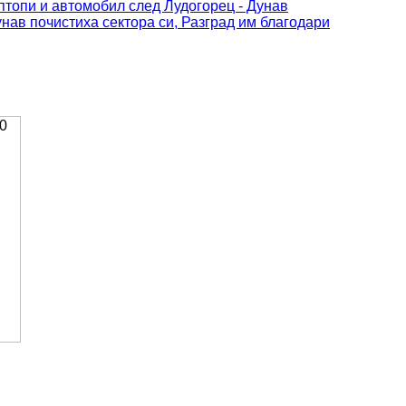
топи и автомобил след Лудогорец - Дунав
унав почистиха сектора си, Разград им благодари