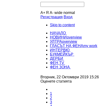
A+
R
A-
wide
normal
Регистрация
Вход
Skip to content
НАЧАЛО
НОВИНИ
overview
УЛТРА
overview
ГЛАСЪТ НА ФЕНА
my work
ИНТЕРВЮ
БУКМЕЙКЪР
ДЕРБИ
ФЕН TV
ФЕН ЗОНА
Вторник, 22 Октомври 2019 15:26
Оценете статията
1
2
3