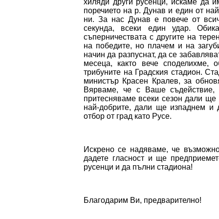
хиляди други русенци, искаме да и
поречието на р. Дунав и един от на
ни. За нас Дунав е повече от вси
секунда, всеки един удар. Оби
съперничествата с другите на тере
на победите, но плачем и на загуб
начин да разпуснат, да се забавляват
месеца, както вече споделихме, 
трибуните на Градския стадион. Ста
министър Красен Кралев, за обнов
Вярваме, че с Ваше съдействие,
притесняваме всеки сезон дали ще 
най-добрите, дали ще изпаднем и 
отбор от град като Русе.
Искрено се надяваме, че възможно
дадете гласност и ще предприемет
русенци и да пълни стадиона!
Благодарим Ви, предварително!