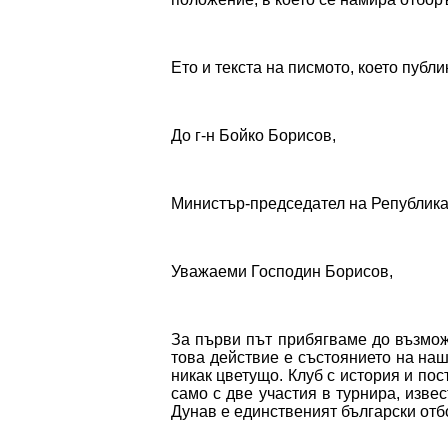
Ето и текста на писмото, което публ
До г-н Бойко Борисов,
Министър-председател на Републик
Уважаеми Господин Борисов,
За първи път прибягваме до възмо
това действие е състоянието на наш
никак цветущо. Клуб с история и по
само с две участия в турнира, изве
Дунав е единственият български отб