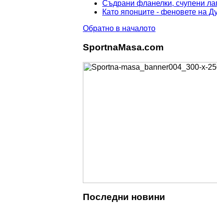
Съдрани фланелки, счупени лап
Като японците - феновете на Д
Обратно в началото
SportnaMasa.com
Последни новини