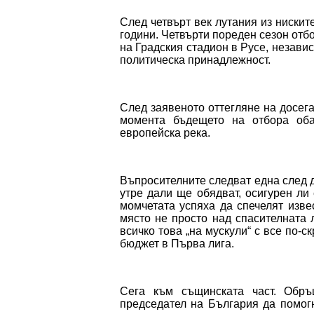
След четвърт век лутания из нискит
години. Четвърти пореден сезон отб
на Градския стадион в Русе, независ
политическа принадлежност.
След заявеното оттегляне на досег
момента бъдещето на отбора оба
европейска река.
Въпросителните следват една след д
утре дали ще обядват, осигурен ли
момчетата успяха да спечелят изве
място не просто над спасителната 
всичко това „на мускули“ с все по-
бюджет в Първа лига.
Сега към същинската част. Обр
председател на България да помог