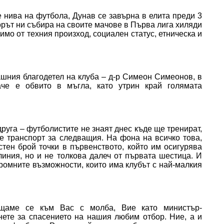
е нива на футбола, Дунав се завърна в елита преди 3
орът ни събира на своите мачове в Първа лига хиляди
имо от техния произход, социален статус, етническа и
ашния благодетел на клуба – д-р Симеон Симеонов, в
че е обвито в мъгла, като утрин край голямата
руга – футболистите не знаят днес къде ще тренират,
 е транспорт за следващия. На фона на всичко това,
стен брой точки в първенството, който им осигурява
линия, но и не толкова далеч от първата шестица. И
скромните възможности, които има клубът с най-малкия
ъщаме се към Вас с молба, Вие като министър-
нете за спасението на нашия любим отбор. Ние, а и