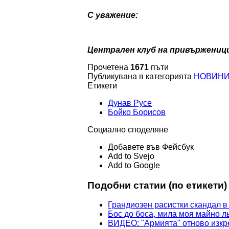
С уважение:
Централен клуб на привърженици
Прочетена
1671
пъти
Публикувана в категорията
НОВИН
Етикети
Дунав Русе
Бойко Борисов
Социално споделяне
Добавете във Фейсбук
Add to Svejo
Add to Google
Подобни статии (по етикети)
Грандиозен расистки скандал в
Бос до боса, мила моя майно л
ВИДЕО: "Армията" отново изкре