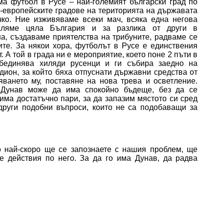
ма футбол в Русе – най-големият български град по
й-европейските градове на територията на държавата
чко. Ние изживяваме всеки мач, всяка една негова
каляме цяла България и за разлика от други в
на, създаваме приятелства на трибуните, радваме се
ите. За някои хора, футболът в Русе е единствения
. А той в града ни е мероприятие, което поне 2 пъти в
обединява хиляди русенци и ги събира заедно на
дион, за който бяха отпуснати държавни средства от
яването му, поставяне на нова трева и осветление.
 Дунав може да има спокойно бъдеще, без да се
има достатъчно пари, за да запазим мястото си сред
други подобни въпроси, които не са подобаващи за
 най-скоро ще се запознаете с нашия проблем, ще
е действия по него. За да го има Дунав, да радва