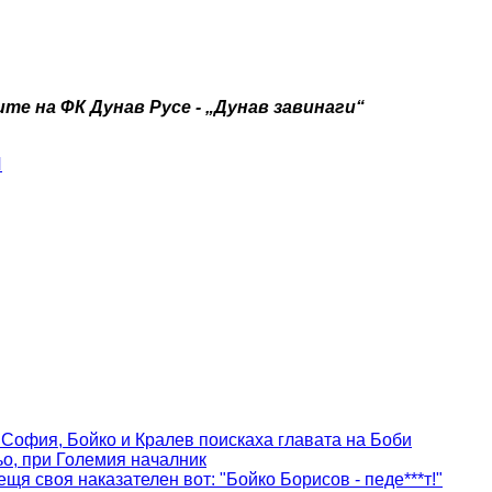
те на ФК Дунав Русе - „Дунав завинаги“
И
 София, Бойко и Кралев поискаха главата на Боби
ьо, при Големия началник
щя своя наказателен вот: "Бойко Борисов - педе***т!"