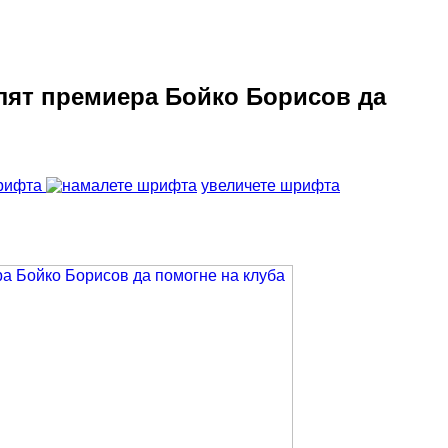
лят премиера Бойко Борисов да
рифта
увеличете шрифта