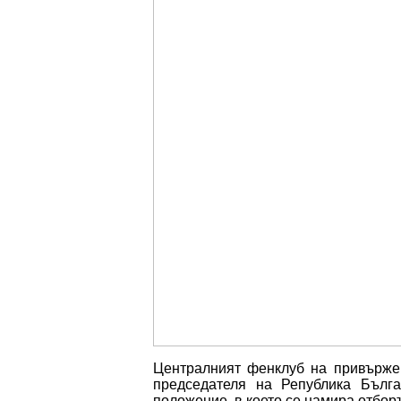
Централният фенклуб на привърже
председателя на Република Бълг
положение, в което се намира отборъ