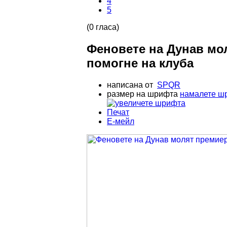
4
5
(0 гласа)
Феновете на Дунав мо
помогне на клуба
написана от
SPQR
размер на шрифта
намалете ш
Печат
Е-мейл