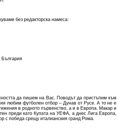
икуваме без редакторска намеса:
а България
жността да пишем на Вас. Поводът да пристъпим към
ия любим футболен отбор – Дунав от Русе. А то не е
стижения в родното първенство, а и в Европа. Макар и
стен преди като Купата на УЕФА, а днес Лига Европа,
ор с победа срещу италианския гранд Рома.