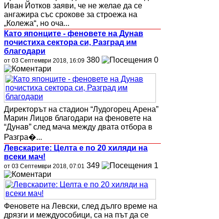
Иван Йотков заяви, че не желае да се
ангажира със срокове за строежа на
„Колежа“, но оча...
Като японците - феновете на Дунав
почистиха сектора си, Разград им
благодари
380
0
от 03 Септември 2018, 16:09
Директорът на стадион “Лудогорец Арена”
Марин Лицов благодари на феновете на
“Дунав” след мача между двата отбора в
Разгра�...
Левскарите: Целта е по 20 хиляди на
всеки мач!
349
1
от 03 Септември 2018, 07:01
Феновете на Левски, след дълго време на
дрязги и междуособици, са на път да се