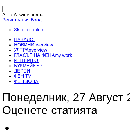
A+
R
A-
wide
normal
Регистрация
Вход
Skip to content
НАЧАЛО
НОВИНИ
overview
УЛТРА
overview
ГЛАСЪТ НА ФЕНА
my work
ИНТЕРВЮ
БУКМЕЙКЪР
ДЕРБИ
ФЕН TV
ФЕН ЗОНА
Понеделник, 27 Август 
Оценете статията