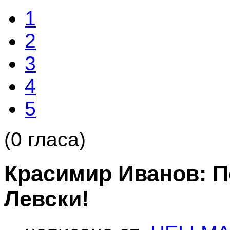
1
2
3
4
5
(0 гласа)
Красимир Иванов: П
Левски!