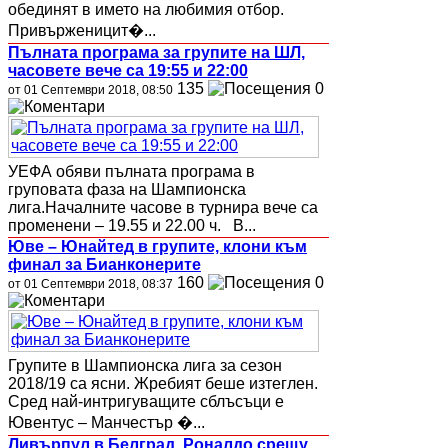
обединят в името на любимия отбор.
Привърженицит�...
Пълната програма за групите на ШЛ,
часовете вече са 19:55 и 22:00
135
0
от 01 Септември 2018, 08:50
УЕФА обяви пълната програма в
груповата фаза на Шампионска
лига.Началните часове в турнира вече са
променени – 19.55 и 22.00 ч. В...
Юве – Юнайтед в групите, клони към
финал за Бианконерите
160
0
от 01 Септември 2018, 08:37
Групите в Шампионска лига за сезон
2018/19 са ясни. Жребият беше изтеглен.
Сред най-интригуващите сблъсъци е
Ювентус – Манчестър �...
Ливърпул в Белград, Роналдо срещу