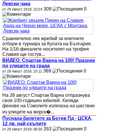
Левски чака
309
0
от 29 Август 2018, 10:24
Сравнително лек жребий за елитните
отбори в турнира за Купата на България.
На 1/16-финалите носителят на трофея
Славия ще гостув...
ВИДЕО: Спартак Варна на 100! Празник
по улиците на града
369
0
от 29 Август 2018, 10:11
На 28 август Спартак Варна отпразнува
своя 100-годишен юбилей. Хиляди
фенове на Соколите излязоха на шествие
из улиците на морск�...
Пуснаха билетите за Ботев Пд - ЦСКА,
12 лв. най-скъпите
263
0
от 29 Август 2018, 06:50