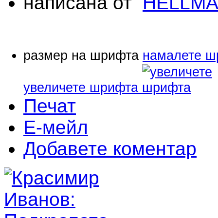
написана от
HELLMA
размер на шрифта
намалете ш
увеличете шрифта
Печат
Е-мейл
Добавете коментар