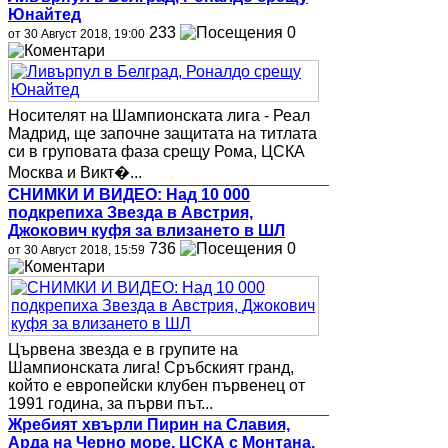
Юнайтед
233
0
от 30 Август 2018, 19:00
Носителят на Шампионската лига - Реал
Мадрид, ще започне защитата на титлата
си в груповата фаза срещу Рома, ЦСКА
Москва и Викт�...
СНИМКИ И ВИДЕО: Над 10 000
подкрепиха Звезда в Австрия,
Джокович куфя за влизането в ШЛ
736
0
от 30 Август 2018, 15:59
Цървена звезда е в групите на
Шампионската лига! Сръбският гранд,
който е европейски клубен първенец от
1991 година, за първи път...
Жребият хвърли Пирин на Славия,
Арда на Черно море, ЦСКА с Монтана,