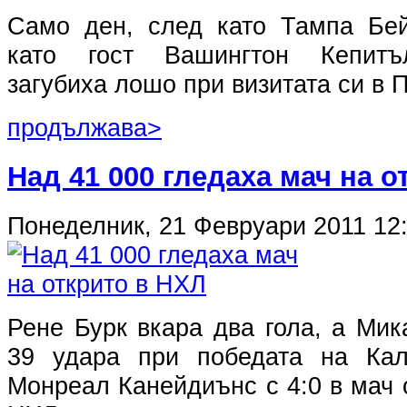
Само ден, след като Тампа Бей
като гост Вашингтон Кепитъл
загубиха лошо при визитата си в 
продължава>
Над 41 000 гледаха мач на о
Понеделник, 21 Февруари 2011 12
Рене Бурк вкара два гола, а Ми
39 удара при победата на Ка
Монреал Канейдиънс с 4:0 в мач 