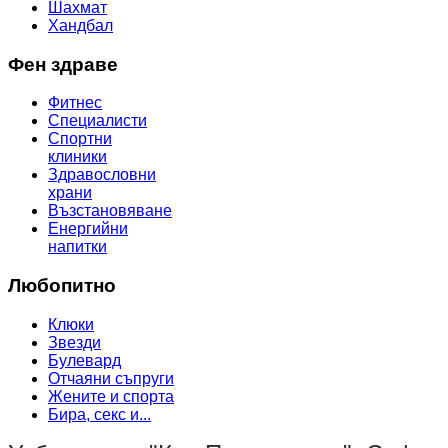
Шахмат
Хандбал
Фен здраве
Фитнес
Специалисти
Спортни
клиники
Здравословни
храни
Възстановяване
Енергийни
напитки
Любопитно
Клюки
Звезди
Булевард
Отчаяни съпруги
Жените и спорта
Бира, секс и...