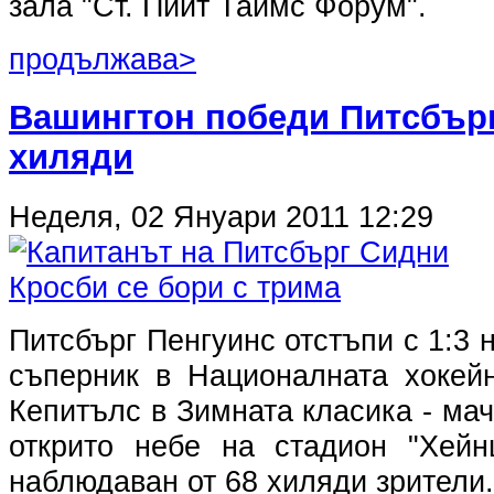
зала "Ст. Пийт Таймс Форум".
продължава>
Вашингтон победи Питсбърг
хиляди
Неделя, 02 Януари 2011 12:29
Питсбърг Пeнгуинс отстъпи с 1:3 
съперник в Националната хокей
Кепитълс в Зимната класика - мач
открито небе на стадион "Хей
наблюдаван от 68 хиляди зрители.