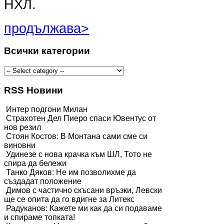
НХЛ.
продължава>
Всички категории
RSS Новини
Интер подгони Милан
Страхотен Дел Пиеро спаси Ювентус от
нов резил
Стоян Костов: В Монтана сами сме си
виновни
Удинезе с нова крачка към ШЛ, Тото не
спира да бележи
Танко Дяков: Не им позволихме да
създадат положение
Димов с частично скъсани връзки, Левски
ще се опита да го вдигне за Литекс
Радуканов: Кажете ми как да си подаваме
и спираме топката!