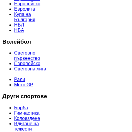
Европейско
Евролига
Купа на
България
НБЛ
НБА
Волейбол
Световно
първенство
Европейско
Световна лига
МОТОР СПОРТ
Рали
Мото GP
Други спортове
Борба
Гимнастика
Колоездене
Вдигане на
тежести