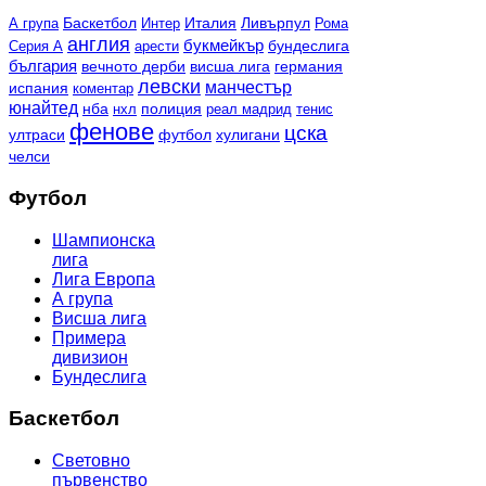
Италия
Ливърпул
А група
Баскетбол
Интер
Рома
англия
букмейкър
бундеслига
Серия А
арести
българия
висша лига
германия
вечното дерби
левски
манчестър
испания
коментар
юнайтед
нба
нхл
полиция
реал мадрид
тенис
фенове
цска
ултраси
футбол
хулигани
челси
Футбол
Шампионска
лига
Лига Европа
А група
Висша лига
Примера
дивизион
Бундеслига
Баскетбол
Световно
първенство