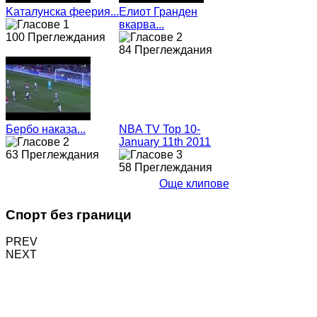
Kaталунска феерия...
Eлиот Гранден
вкарва...
100 Преглеждания
84 Преглеждания
Бербо наказа...
NBA TV Top 10-
January 11th 2011
63 Преглеждания
58 Преглеждания
Още клипове
Спорт без граници
PREV
NEXT