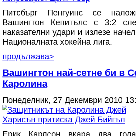
Питсбърг Пенгуинс се нало
Вашингтон Кепитълс с 3:2 сл
наказателни удари и излезе начел
Националната хокейна лига.
продължава>
Вашингтон най-сетне би в 
Каролина
Понеделник, 27 Декември 2010 13
Ерик Карлсон вкара два гол