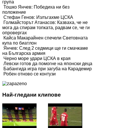
група
Тошко Янчев: Победиха ни без
положение
Стефан Генов: Излъгахме ЦСКА
Голмайсторът Атанасов: Казваха, че не
мога да спирам топката, радвам се, че ги
опровергах
Кайса Макарайнен спечели Световната
купа по биатлон
Янчев: След 2 седмици ще ги смачкаме
на Българска армия
Черно море удари ЦСКА в края
Левски готов да помогне на японски деца
Бабангида игра при загуба на Карадемир
Робен отново се контузи
Най-гледани клипове