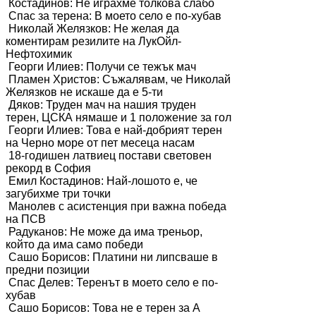
Костадинов: Не играхме толкова слабо
Спас за терена: В моето село е по-хубав
Николай Желязков: Не желая да
коментирам резилите на ЛукОйл-
Нефтохимик
Георги Илиев: Получи се тежък мач
Пламен Христов: Съжалявам, че Николай
Желязков не искаше да е 5-ти
Дяков: Труден мач на нашия труден
терен, ЦСКА нямаше и 1 положение за гол
Георги Илиев: Това е най-добрият терен
на Черно море от пет месеца насам
18-годишен латвиец постави световен
рекорд в София
Емил Костадинов: Най-лошото е, че
загубихме три точки
Манолев с асистенция при важна победа
на ПСВ
Радуканов: Не може да има треньор,
който да има само победи
Сашо Борисов: Платини ни липсваше в
предни позиции
Спас Делев: Теренът в моето село е по-
хубав
Сашо Борисов: Това не е терен за А