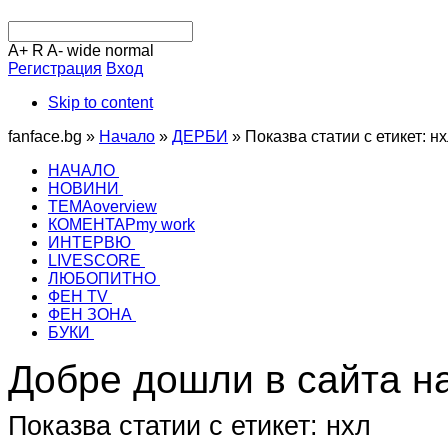
A+
R
A-
wide
normal
Регистрация
Вход
Skip to content
fanface.bg »
Начало
»
ДЕРБИ
»
Показва статии с етикет: н
НАЧАЛО
НОВИНИ
ТЕМА
overview
КОМЕНТАР
my work
ИНТЕРВЮ
LIVESCORE
ЛЮБОПИТНО
ФЕН TV
ФЕН ЗОНА
БУКИ
Добре дошли в сайта н
Показва статии с етикет: нхл