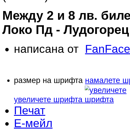
Между 2 и 8 лв. биле
Локо Пд - Лудогорец
написана от
FanFac
размер на шрифта
намалете ш
увеличете шрифта
Печат
Е-мейл