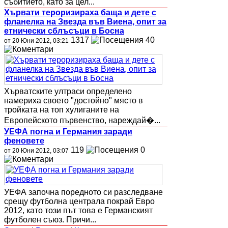
събитието, като за цел...
Хървати тероризираха баща и дете с
фланелка на Звезда във Виена, опит за
етнически сблъсъци в Босна
1317
40
от 20 Юни 2012, 03:21
Хърватските ултраси определено
намериха своето "достойно" място в
тройката на топ хулиганите на
Европейското първенство, нареждай�...
УЕФА погна и Германия заради
феновете
119
0
от 20 Юни 2012, 03:07
УЕФА започна поредното си разследване
срещу футболна централа покрай Евро
2012, като този път това е Германският
футболен съюз. Причи...