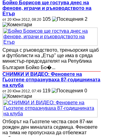
Бойко Борисов ще гостува днес на
фенове, играчи и ръководството на
Етър
105
2
от 20 Юни 2012, 08:20
Среща с ръководството, треньорския щаб
и футболисти на „Етър" ще има в сряда
министър-председателят на Република
България Бойко Бо�...
СНИМКИ И ВИДЕО: Феновете на
Гьозтепе отпразнуваха 87-годишнината
на клуба
119
0
от 20 Юни 2012, 07:49
Отборът на Гьозтепе чества своя 87-ми
рожден ден миналата седмица. Феновете
на тима не пропуснаха да отбележат