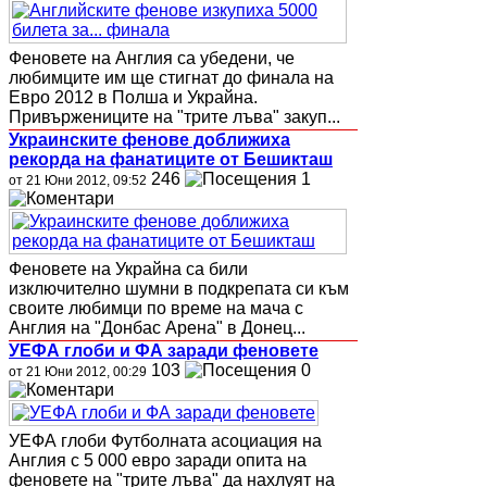
Феновете на Англия са убедени, че
любимците им ще стигнат до финала на
Евро 2012 в Полша и Украйна.
Привържениците на "трите лъва" закуп...
Украинските фенове доближиха
рекорда на фанатиците от Бешикташ
246
1
от 21 Юни 2012, 09:52
Феновете на Украйна са били
изключително шумни в подкрепата си към
своите любимци по време на мача с
Англия на "Донбас Арена" в Донец...
УЕФА глоби и ФА заради феновете
103
0
от 21 Юни 2012, 00:29
УЕФА глоби Футболната асоциация на
Англия с 5 000 евро заради опита на
феновете на "трите лъва" да нахлуят на