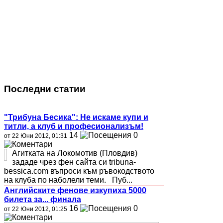
Последни статии
"Трибуна Бесика": Не искаме купи и
титли, а клуб и професионализъм!
14
0
от 22 Юни 2012, 01:31
Агитката на Локомотив (Пловдив)
зададе чрез фен сайта си tribuna-
bessica.com въпроси към ръвокодството
на клуба по наболели теми. Пуб...
Английските фенове изкупиха 5000
билета за... финала
16
0
от 22 Юни 2012, 01:25