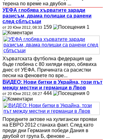
терена по време на двубоя ...
УЕФА глобява хърватите заради
разисъм, двама полицаи са ранени
след сблъсъци
159
1
от 20 Юни 2012, 08:33
Хърватската футболна федерация ще
бъде глобена с 80 хиляди евро, обявиха
днес от УЕФА. Причината са расистки
песни на феновете по вре...
ВИДЕО: Нови битки в Украйна, този път
между местни и германци в Лвов
444
0
от 20 Юни 2012, 08:27
Поредните актове на хулигански прояви
на ЕВРО 2012 станаха факт. След като
преди дни Германия победи Дания в
двубой от група Б, фенове ...