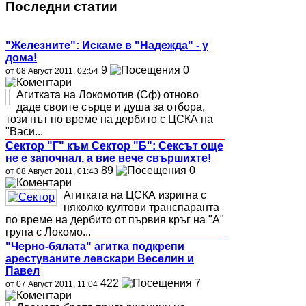
Последни статии
"Железните": Искаме в "Надежда" - у
дома!
9
0
от 08 Август 2011, 02:54
Агитката на Локомотив (Сф) отново
даде своите сърце и душа за отбора,
този път по време на дербито с ЦСКА на
"Васи...
Сектор "Г" към Сектор "Б": Сексът още
не е започнал, а вие вече свършихте!
89
0
от 08 Август 2011, 01:43
Агитката на ЦСКА изригна с
няколко култови транспаранта
по време на дербито от първия кръг на "А"
група с Локомо...
"Черно-бялата" агитка подкрепи
арестуваните левскари Веселин и
Павел
422
7
от 07 Август 2011, 11:04