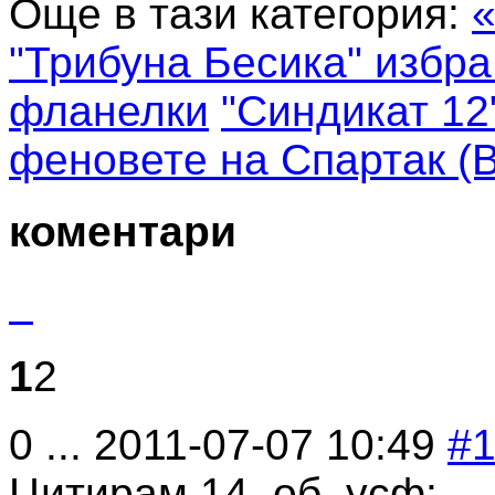
Още в тази категория:
"Трибуна Бесика" избр
фланелки
"Синдикат 12
феновете на Спартак (В
коментари
1
2
0
...
2011-07-07 10:49
#
Цитирам 14, об, усф: