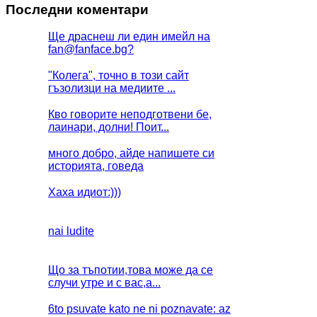
Последни коментари
Ще драснеш ли един имейл на
fan@fanface.bg
?
"Колега", точно в този сайт
гъзолизци на медиите ...
Кво говорите неподготвени бе,
лаинари, долни! Поит...
много добро, айде напишете си
историята, говеда
Хаха идиот:)))
nai ludite
Що за тъпотии,това може да се
случи утре и с вас,а...
6to psuvate kato ne ni poznavate: az