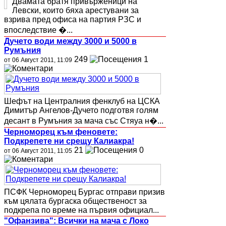
Двамата братя привърженици на
Левски, които бяха арестувани за
взрива пред офиса на партия РЗС и
впоследствие �...
Дучето води между 3000 и 5000 в
Румъния
249
1
от 06 Август 2011, 11:09
Шефът на Централния фенклуб на ЦСКА
Димитър Ангелов-Дучето подготвя голям
десант в Румъния за мача със Стяуа н�...
Черноморец към феновете:
Подкрепете ни срещу Калиакра!
21
0
от 06 Август 2011, 11:05
ПСФК Черноморец Бургас отправи призив
към цялата бургаска общественост за
подкрепа по време на първия официал...
"Офанзива": Всички на мача с Локо