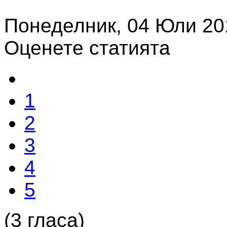
Понеделник, 04 Юли 20
Оценете статията
1
2
3
4
5
(3 гласа)