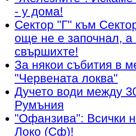
- у дома!
Сектор "Г" към Сектор
още не е започнал, а
свършихте!
За някои събития в м
"Червената локва"
Дучето води между 30
Румъния
"Офанзива": Всички н
Локо (Сф)!