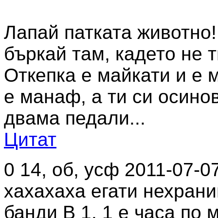
Лапай патката животно!!
бъркай там, кадето не т
Откепка е майкати и е 
е манаф, а ти си осинов
двама педали...
Цитат
0
14, об, усф
2011-07-0
xaxaxaxa егати нехран
банди В 1. 1 е часа по 