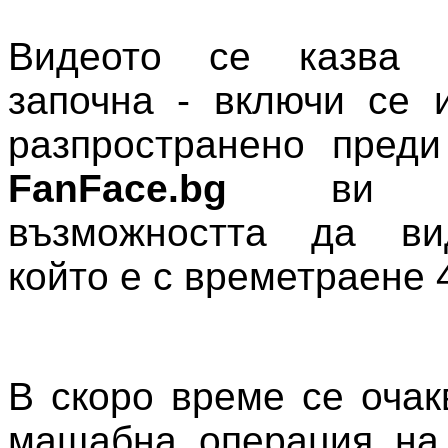
Видеото се казва "
започна - включи се и
разпространено преди
FanFace.bg
ви пре
възможността да ви
който е с времетраене 
В скоро време се очак
мащабна операция на 