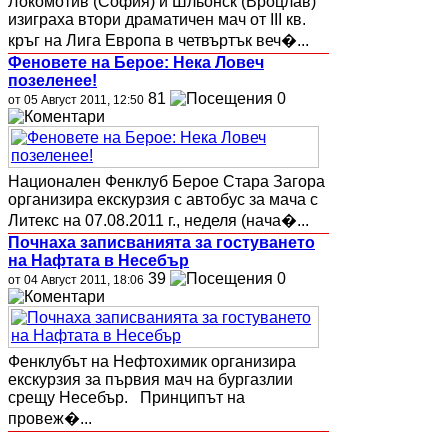
Локомотив (София) и Шльонск (Вроцлав)
изиграха втори драматичен мач от III кв.
кръг на Лига Европа в четвъртък веч�...
Феновете на Берое: Нека Ловеч
позеленее!
81
0
от 05 Август 2011, 12:50
Национален Фенклуб Берое Стара Загора
организира екскурзия с автобус за мача с
Литекс на 07.08.2011 г., неделя (нача�...
Почнаха записванията за гостуването
на Нафтата в Несебър
39
0
от 04 Август 2011, 18:06
Фенклубът на Нефтохимик организира
екскурзия за първия мач на бургазлии
срещу Несебър. Принципът на
провеж�...