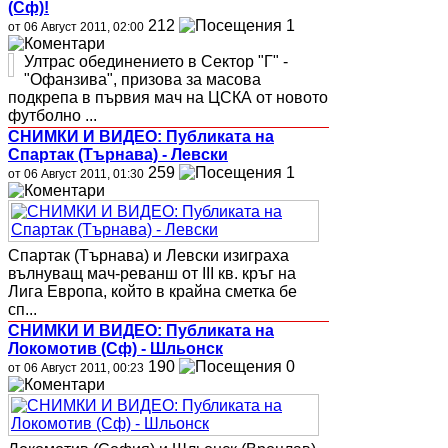
(Сф)!
212
1
от 06 Август 2011, 02:00
Ултрас обединението в Сектор "Г" -
"Офанзива", призова за масова
подкрепа в първия мач на ЦСКА от новото
футболно ...
СНИМКИ И ВИДЕО: Публиката на
Спартак (Търнава) - Левски
259
1
от 06 Август 2011, 01:30
Спартак (Търнава) и Левски изиграха
вълнуващ мач-реванш от III кв. кръг на
Лига Европа, който в крайна сметка бе
сп...
СНИМКИ И ВИДЕО: Публиката на
Локомотив (Сф) - Шльонск
190
0
от 06 Август 2011, 00:23