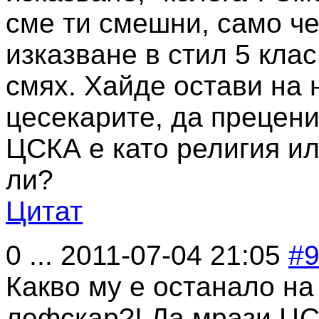
сме ти смешни, само че
изказване в стил 5 кла
смях. Хайде остави на 
цесекарите, да прецен
ЦСКА е като религия ил
ли?
Цитат
0
...
2011-07-04 21:05
#
Какво му е останало на
лефскар?! Да мрази ЦС