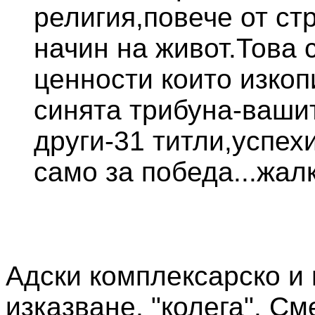
религия,повече от ст
начин на живот.Това 
ценности които изкоп
синята трибуна-ваши
други-31 титли,успех
само за победа...жалка
Адски комплексарско и
изказване, "колега". См