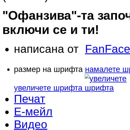
"Офанзива"-та запо
включи се и ти!
написана от
FanFac
размер на шрифта
намалете ш
увеличете шрифта
Печат
Е-мейл
Видео