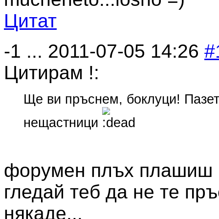
Цитат
-1
...
2011-07-05 14:26
#
Цитирам !:
Ще ви пръснем, боклуци! Пазет
нещастници
форумен плъх плашиш г
гледай теб да не те пр
някаде...