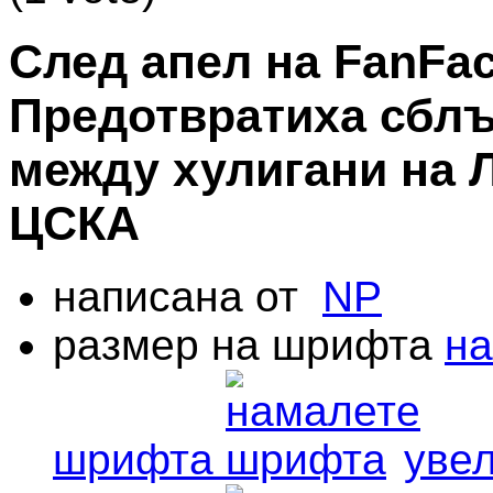
След апел на FanFac
Предотвратиха сбл
между хулигани на 
ЦСКА
написана от
NP
размер на шрифта
н
шрифта
уве