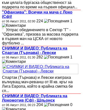
към цялата бургаска общественост за
подкрепа по време на първия официал...
"Офанзива": Всички на мача с Локо
(Сф)!
224
1
от 06 Август 2011, 02:00
Ултрас обединението в Сектор "Г" -
"Офанзива", призова за масова подкрепа
в първия мач на ЦСКА от новото
футболно ...
СНИМКИ И ВИДЕО: Публиката на
Спартак (Търнава) - Левски
282
1
от 06 Август 2011, 01:30
Спартак (Търнава) и Левски изиграха
вълнуващ мач-реванш от III кв. кръг на
Лига Европа, който в крайна сметка бе
сп...
СНИМКИ И ВИДЕО: Публиката на
Локомотив (Сф) - Шльонск
204
0
от 06 Август 2011, 00:23