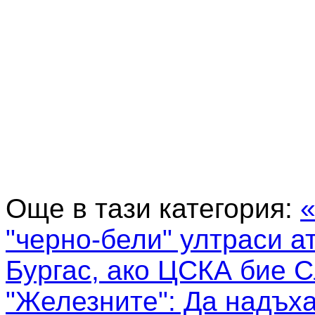
Още в тази категория:
«
"черно-бели" ултраси а
Бургас, ако ЦСКА бие 
"Железните": Да надъх