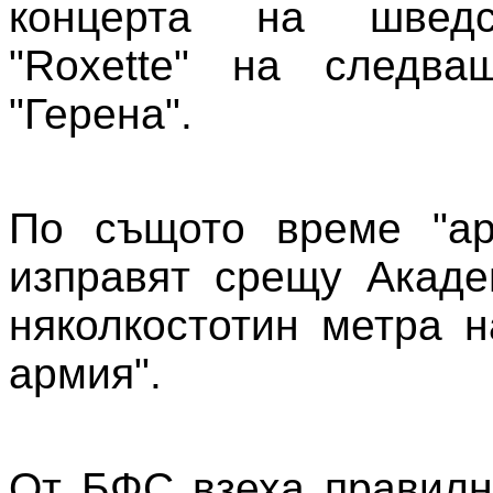
концерта на шведс
"Roxette" на следв
"Герена".
По същото време "ар
изправят срещу Акаде
няколкостотин метра н
армия".
От БФС взеха правилн