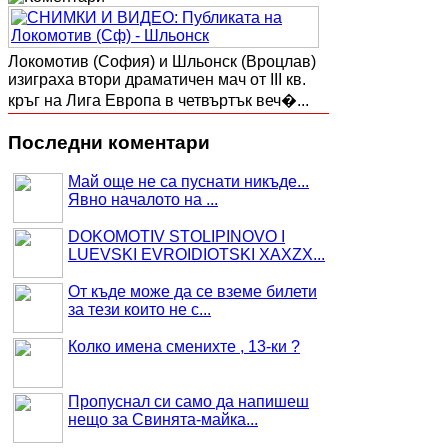
Локомотив (София) и Шльонск (Вроцлав)
изиграха втори драматичен мач от III кв.
кръг на Лига Европа в четвъртък веч�...
Последни коментари
Май още не са пуснати никъде...
Явно началото на ...
DOKOMOTIV STOLIPINOVO I
LUEVSKI EVROIDIOTSKI XAXZX...
От къде може да се вземе билети
за тези които не с...
Колко имена сменихте , 13-ки ?
Пропуснал си само да напишеш
нещо за Свинята-майка...