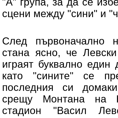
"А" група, за да се изб
сцени между "сини" и "
След първоначално н
стана ясно, че Левск
играят буквално един 
като "сините" се пр
последния си домаки
срещу Монтана на Н
стадион "Васил Лев