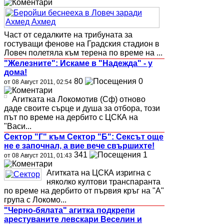
Част от седалките на трибуната за
гостуващи фенове на Градския стадион в
Ловеч полетяла към терена по време на ...
"Железните": Искаме в "Надежда" - у
дома!
80
0
от 08 Август 2011, 02:54
Агитката на Локомотив (Сф) отново
даде своите сърце и душа за отбора, този
път по време на дербито с ЦСКА на
"Васи...
Сектор "Г" към Сектор "Б": Сексът още
не е започнал, а вие вече свършихте!
341
1
от 08 Август 2011, 01:43
Агитката на ЦСКА изригна с
няколко култови транспаранта
по време на дербито от първия кръг на "А"
група с Локомо...
"Черно-бялата" агитка подкрепи
арестуваните левскари Веселин и