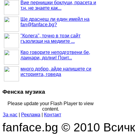
Вие пернишки боклуци, прасета и
т.н. не знаете как...
Ще драснеш ли един имейл на
fan@fanface.bg
?
"Колега", точно в този сайт
гъзолизци на медиите ...
Кво говорите неподготвени бе,
лаинари, долни! Поит...
много добро, айде напишете си
историята, говеда
Фенска музика
Please update your Flash Player to view
content.
За нас
|
Реклама
|
Контакт
fanface.bg © 2010 Всич