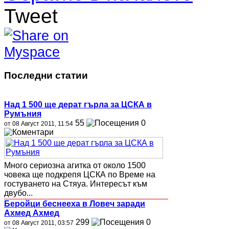
Tweet
Последни статии
Над 1 500 ще дерат гърла за ЦСКА в
Румъния
55
0
от 08 Август 2011, 11:54
Много сериозна агитка от около 1500
човека ще подкрепя ЦСКА по Време на
гостуването на Стяуа. Интересът към
двубо...
Беройци беснееха в Ловеч заради
Ахмед Ахмед
299
0
от 08 Август 2011, 03:57