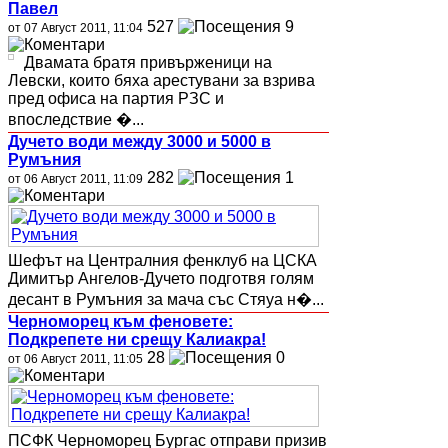
Павел
527
9
от 07 Август 2011, 11:04
Двамата братя привърженици на
Левски, които бяха арестувани за взрива
пред офиса на партия РЗС и
впоследствие �...
Дучето води между 3000 и 5000 в
Румъния
282
1
от 06 Август 2011, 11:09
Шефът на Централния фенклуб на ЦСКА
Димитър Ангелов-Дучето подготвя голям
десант в Румъния за мача със Стяуа н�...
Черноморец към феновете:
Подкрепете ни срещу Калиакра!
28
0
от 06 Август 2011, 11:05
ПСФК Черноморец Бургас отправи призив