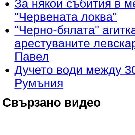
За някои събития в м
"Червената локва"
"Черно-бялата" агитк
арестуваните левска
Павел
Дучето води между 30
Румъния
Свързано видео