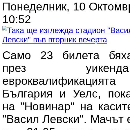
Понеделник, 10 Октомв
10:52
Само 23 билета бях
през уике
евроквалификаци
България и Уелс, пок
на "Новинар" на касит
"Васил Левски". Мачът 