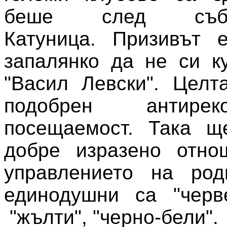
беше след съб
Катуница. Призивът 
запалянко да не си к
"Васил Левски". Целт
подобрен антире
посещаемост. Така щ
добре изразено отно
управлението на род
единодушни са "черве
"жълти", "черно-бели".