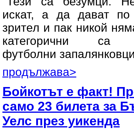
"Тези са безумци. Н
искат, а да дават по
зрител и пак никой ням
категорични са б
футболни запалянковци
продължава>
Бойкотът е факт! П
само 23 билета за Б
Уелс през уикенда