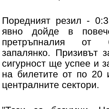
Поредният резил - 0:3
явно дойде в повеч
претръпналия от 
запалянко. Призивът з
сигурност ще успее и 
на билетите от по 20 
централните сектори.