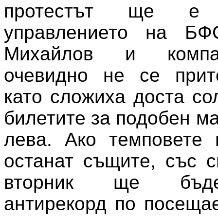
протестът ще е
управлението на БФ
Михайлов и компа
очевидно не се прите
като сложиха доста со
билетите за подобен мач
лева. Ако темповете 
останат същите, със с
вторник ще бъд
антирекорд по посеща