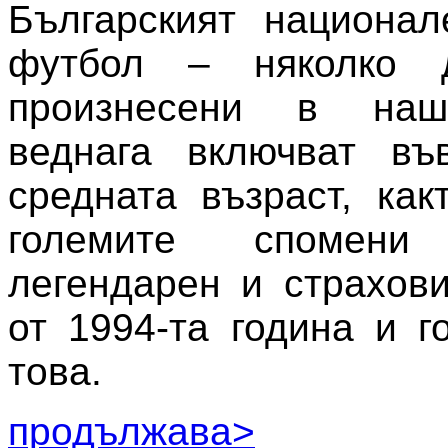
Българският национал
футбол – няколко д
произнесени в наш
веднага включват въ
средната възраст, как
големите спомен
легендарен и страхов
от 1994-та година и г
това.
продължава>