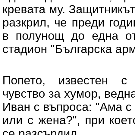
кревата му. Защитникъ
разкрил, че преди год
в полунощ до една от
стадион "Българска арм
Попето, известен с
чувство за хумор, ведн
Иван с въпроса: "Ама 
или с жена?", при кое
се разсърдил.