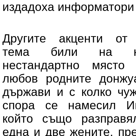
издадоха информатори
Другите акценти от 
тема били на к
нестандартно място
любов родните донжуа
държави и с колко чуж
спора се намесил И
който също разправя
една и две жените, пр