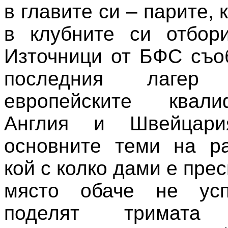
в главите си – парите, 
в клубните си отбори
Източници от БФС съо
последния лаге
европейските квал
Англия и Швейцар
основните теми на ра
кой с колко дами е пре
място обаче не ус
поделят тримата 