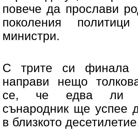
повече да прослави ро
поколения политиц
министри.
С трите си финала 
направи нещо толков
се, че едва ли 
сънародник ще успее д
в близкото десетилетие