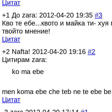
Цитат
+1
До zara:
2012-04-20 19:35
#3
Кво те ебе...квото и майка ти- хуя 
твойто мнение!
Цитат
+2
Nafta!
2012-04-20 19:16
#2
Цитирам zara:
ko ma ebe
men koma ebe che teb ne te ebe be 
Цитат