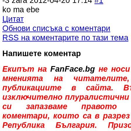
-3
zara
2012-04-20 17:14
#1
ko ma ebe
Цитат
Обнови списъка с коментари
RSS на коментарите по тази тема
Напишете коментар
Екипът на
FanFace.bg
не носи
мненията на читателите,
публикациите в сайта. В
изключително плуралистични 
си запазваме правото 
коментари, които са в разрез
Република България. При