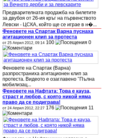
Предварителната продажба на билетите
за двубоя от 26-ия кръг на първенството
Левски - ЦСКА, който ще се играе в н�...
Феновете на Спартак Варна пуснаха
агитационен клип за протеста
100
0
от 25 Април 2012, 09:14
Феновете на Спартак (Варна)
разпространиха агитационен клип за
протеста. Видеото е озаглавено "Пълна
мобилизац...
Феновете на Нафтата: Това е кауза,
страст и любов, с която никой няма
право да се подиграва!
176
11
от 24 Април 2012, 22:27