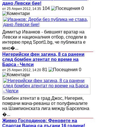
дано Левски бие!
104
0
от 25 Април 2012, 14:35
Димитър Иванков - бившият вратар на
Левски и националния отбор, сподели в
интервю пред Sport1.bg, че публиката е
мно�...
Нигерийски фен загина, 8 са ранени
след бомбен атентат по време на
Барса - Челси
81
0
от 25 Април 2012, 14:20
Бомбен атентат в град Джос, Нигерия,
помрачи мача-реванш от полуфиналите
на Шампионската лига между Барселона
�...
Живко Господинов: Феновете на
Спартак Варна са лъгани 16 години!