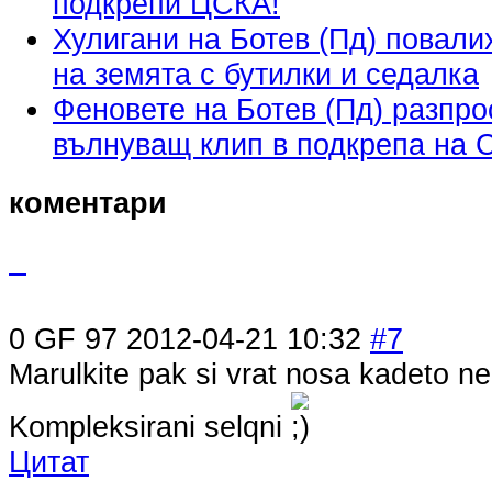
подкрепи ЦСКА!
Хулигани на Ботев (Пд) повал
на земята с бутилки и седалка
Феновете на Ботев (Пд) разпр
вълнуващ клип в подкрепа на 
коментари
0
GF 97
2012-04-21 10:32
#7
Marulkite pak si vrat nosa kadeto ne
Kompleksirani selqni
Цитат