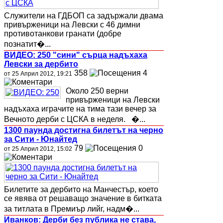
Служители на ГДБОП са задържали двама
привърженици на Левски с 46 димни
противотанкови гранати (добре
познатит�...
ВИДЕО: 250 "сини" сърца надъхаха
Левски за дербито
358
4
от 25 Април 2012, 19:21
Около 250 верни
привърженици на Левски
надъхаха играчите на тима тази вечер за
Вечното дерби с ЦСКА в неделя. �...
1300 паунда достигна билетът на черно
за Сити - Юнайтед
79
0
от 25 Април 2012, 15:02
Билетите за дербито на Манчестър, което
се явява от решаващо значение в битката
за титлата в Премиър лийг, надм�...
Иванков: Дерби без публика не става,