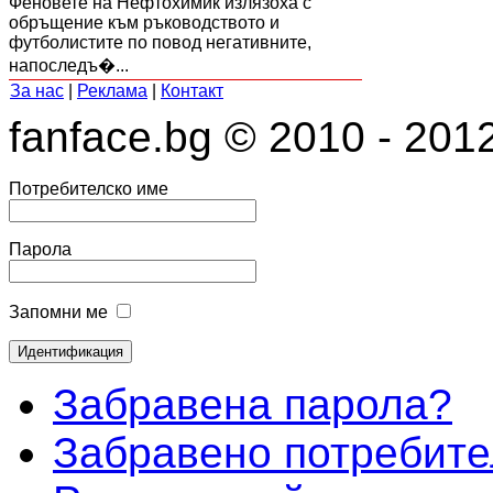
Феновете на Нефтохимик излязоха с
обръщение към ръководството и
футболистите по повод негативните,
напоследъ�...
За нас
|
Реклама
|
Контакт
fanface.bg © 2010 - 201
Потребителско име
Парола
Запомни ме
Забравена парола?
Забравено потребите