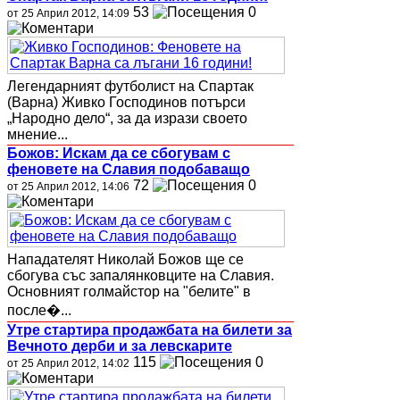
53
0
от 25 Април 2012, 14:09
Легендарният футболист на Спартак
(Варна) Живко Господинов потърси
„Народно дело“, за да изрази своето
мнение...
Божов: Искам да се сбогувам с
феновете на Славия подобаващо
72
0
от 25 Април 2012, 14:06
Нападателят Николай Божов ще се
сбогува със запалянковците на Славия.
Основният голмайстор на "белите" в
после�...
Утре стартира продажбата на билети за
Вечното дерби и за левскарите
115
0
от 25 Април 2012, 14:02