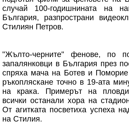
случай 100-годишнината на на
България, разпространи видеок
Стилиян Петров.
"Жълто-черните" фенове, по п
запалянковци в България през п
спряха мача на Ботев и Поморие
ръкопляскане точно в 19-ата мин
на крака. Примерът на пловди
всички останали хора на стадио
От агитката посветиха успеха н
на Стилия.