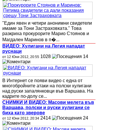
"Един явен и четири анонимни свидетели
имаме за Тони Застраховката." Това
разкриха прокурорите Марио Стоянов и
Магдален Маринов в п�...
ВИДЕО: Хулигани на Легия нападат
руснаци
1028
14
от 12 Юни 2012, 20:55
В Интернет се появи видео с една от
многобройните атаки на полски хулигани
над руски запалянковци във Варшава. На
кадрите по-долу се...
СНИМКИ И ВИДЕО: Масови мелета във
Варшава, полски и руски хулигани се
биха като зверове
2414
24
от 12 Юни 2012, 20:34