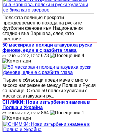
Полската полиция прекрати
преждевременно похода на руските
футболни фенове към Националния
стадион във Варшава, след като
шествие...
50 маскирани поляци атакуваха руски
фенове, един е с разбита глава
673
4
от 12 Юни 2012, 17:37
Първите сблъсъци преди мача с много
високо напрежение между Полша и Русия
са налице. Около 50 полски хулигани с
маски са атакували ру...
СНИМКИ: Нови изгърбени знамена в
Полша и Украйна
864
1
от 12 Юни 2012, 16:02