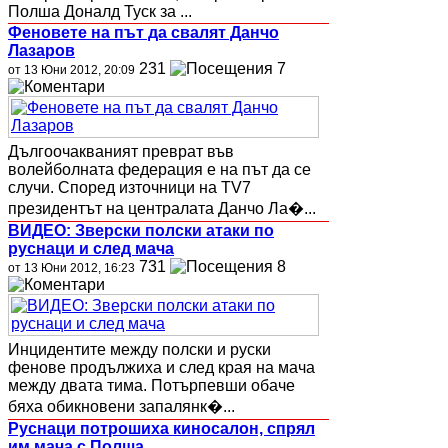
Полша Доналд Туск за ...
Феновете на път да свалят Данчо
Лазаров
231
7
от 13 Юни 2012, 20:09
Дългоочакваният преврат във
волейболната федерация е на път да се
случи. Според източници на ТV7
президентът на централата Данчо Ла�...
ВИДЕО: Зверски полски атаки по
руснаци и след мача
731
8
от 13 Юни 2012, 16:23
Инцидентите между полски и руски
фенове продължиха и след края на мача
между двата тима. Потърпевши обаче
бяха обикновени запалянк�...
Руснаци потрошиха киносалон, спрял
им мача с Полша