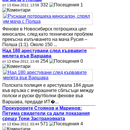
332
1
от 13 Юни 2012, 13:58
Фенове в Новосибирск потрошиха цял
киносалон, след като технически проблем
прекъсна излъчването на мача Русия –
Полша (1:1). Около 150 ...
Над 180 арестувани след кървавите
мелета във Варшава
254
0
от 13 Юни 2012, 13:48
Полската полиция е арестувала 184 души
във връзка с вчерашните сблъсъци между
полски и руски футболни фенове във
Варшава, предаде ИТ�...
Прокурорите Стоянов и Маринов:
Петима свидетели са дали показания
срещу Тони Застраховката
571
4
от 13 Юни 2012, 03:44