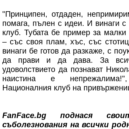
"Принципен, отдаден, непримири
помага, пълен с идеи. И винаги 
клуб. Тубата бе пример за малки
– със своя плам, хъс, със стотиц
винаги бе готов да разкаже, с по
да прави и да дава. За всич
удоволствието да познават Никол
наистина е непрежалима!
Националния клуб на привържениц
FanFace.bg поднася свои
съболезнования на всички род