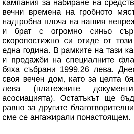
кампания за набиране на средств
вечни времена на гробното мяс
надгробна плоча на нашия непр
и брат с огромно синьо сърц
скоропостижно си отиде от този
една година. В рамките на тази к
и продажби на специалните фла
бяха събрани 1999,26 лева. Дне
своя вечен дом, като за целта б
лева (платежните докуме
асосиацията). Остатъкът ще бъ
равно за другите благотворителни
сме се ангажирали понастоящем.