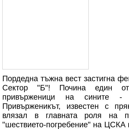
Пордедна тъжна вест застигна фе
Сектор "Б"! Почина един от
привърженици на сините - 
Привърженикът, известен с пря
влязал в главната роля на п
"шествието-погребение" на ЦСКА п