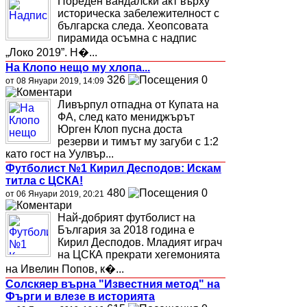
Пореден вандалски акт върху
историческа забележителност с
българска следа. Хеопсовата
пирамида осъмна с надпис
„Локо 2019”. Н�...
На Клопо нещо му хлопа...
326
0
от 08 Януари 2019, 14:09
Ливърпул отпадна от Купата на
ФА, след като мениджърът
Юрген Клоп пусна доста
резерви и тимът му загуби с 1:2
като гост на Уулвър...
Футболист №1 Кирил Десподов: Искам
титла с ЦСКА!
480
0
от 06 Януари 2019, 20:21
Най-добрият футболист на
България за 2018 година е
Кирил Десподов. Младият играч
на ЦСКА прекрати хегемонията
на Ивелин Попов, к�...
Солскяер върна "Известния метод" на
Фърги и влезе в историята