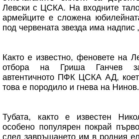
Левски с ЦСКА. На входните тал
армейците е сложена юбилейната
под червената звезда има надпис 
Както е известно, феновете на Л
отбора на Гриша Ганчев з
автентичното ПФК ЦСКА АД, кое
това е породило и гнева на Нинов
Тубата, както е известен Нико
особено популярен покрай първ
след завръщането им в родния ели