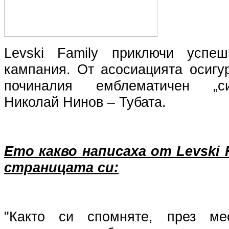
Levski Family приключи успе
кампания. От асосиацията осигу
починалия емблематичен „с
Николай Нинов – Тубата.
Ето какво написаха от Levski 
страницата си:
"Както си спомняте, през м