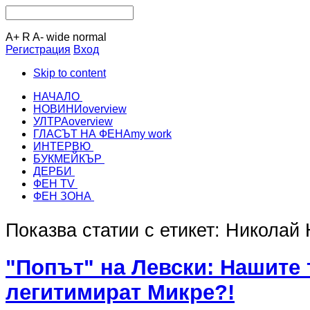
A+
R
A-
wide
normal
Регистрация
Вход
Skip to content
НАЧАЛО
НОВИНИ
overview
УЛТРА
overview
ГЛАСЪТ НА ФЕНА
my work
ИНТЕРВЮ
БУКМЕЙКЪР
ДЕРБИ
ФЕН TV
ФЕН ЗОНА
Показва статии с етикет: Николай
"Попът" на Левски: Нашите 
легитимират Микре?!