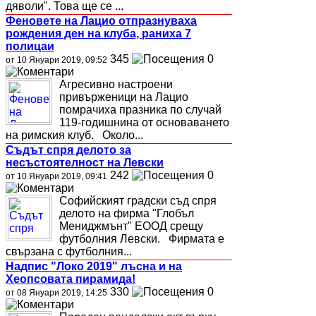
дяволи". Това ще се ...
Феновете на Лацио отпразнуваха
рождения ден на клуба, раниха 7
полицаи
345
0
от 10 Януари 2019, 09:52
Агресивно настроени
привърженици на Лацио
помрачиха празника по случай
119-годишнина от основаването
на римския клуб. Около...
Съдът спря делото за
несъстоятелност на Левски
242
0
от 10 Януари 2019, 09:41
Софийският градски съд спря
делото на фирма "Глобъл
Мениджмънт" ЕООД срещу
футболния Левски. Фирмата е
свързана с футболния...
Надпис "Локо 2019" лъсна и на
Хеопсовата пирамида!
330
0
от 08 Януари 2019, 14:25