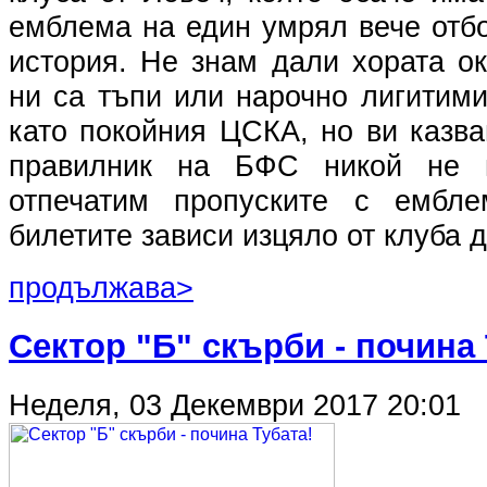
емблема на един умрял вече отб
история. Не знам дали хората о
ни са тъпи или нарочно лигитими
като покойния ЦСКА, но ви казв
правилник на БФС никой не 
отпечатим пропуските с ембл
билетите зависи изцяло от клуба д
продължава>
Сектор "Б" скърби - почина 
Неделя, 03 Декември 2017 20:01