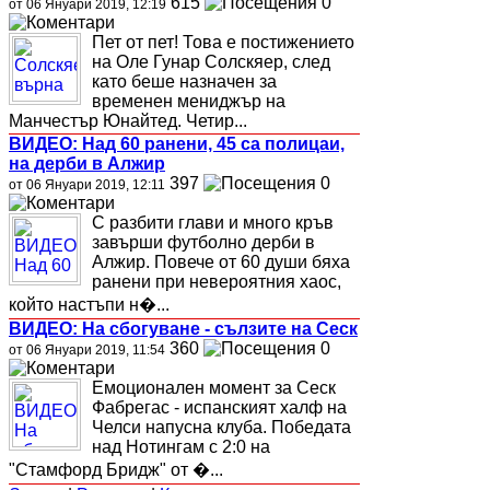
615
0
от 06 Януари 2019, 12:19
Пет от пет! Това е постижението
на Оле Гунар Солскяер, след
като беше назначен за
временен мениджър на
Манчестър Юнайтед. Четир...
ВИДЕО: Над 60 ранени, 45 са полицаи,
на дерби в Алжир
397
0
от 06 Януари 2019, 12:11
С разбити глави и много кръв
завърши футболно дерби в
Алжир. Повече от 60 души бяха
ранени при невероятния хаос,
който настъпи н�...
ВИДЕО: На сбогуване - сълзите на Сеск
360
0
от 06 Януари 2019, 11:54
Емоционален момент за Сеск
Фабрегас - испанският халф на
Челси напусна клуба. Победата
над Нотингам с 2:0 на
"Стамфорд Бридж" от �...