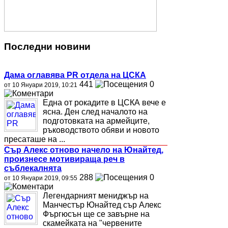
Последни новини
Дама оглавява PR отдела на ЦСКА
441
0
от 10 Януари 2019, 10:21
Една от рокадите в ЦСКА вече е
ясна. Ден след началото на
подготовката на армейците,
ръководството обяви и новото
пресаташе на ...
Сър Алекс отново начело на Юнайтед,
произнесе мотивираща реч в
съблекалнята
288
0
от 10 Януари 2019, 09:55
Легендарният мениджър на
Манчестър Юнайтед сър Алекс
Фъргюсън ще се завърне на
скамейката на "червените