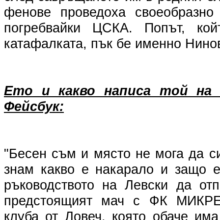
фенове проведоха своеобразно 
погребвайки ЦСКА. Попът, ко
катафалката, пък бе именно Нино
Ето и какво написа той на
Фейсбук:
"Бесен съм и място не мога да с
знам какво е накарало и защо 
ръководството на Левски да отп
предстоящият мач с ФК МИКРЕ
клуба от Ловеч, която обаче им