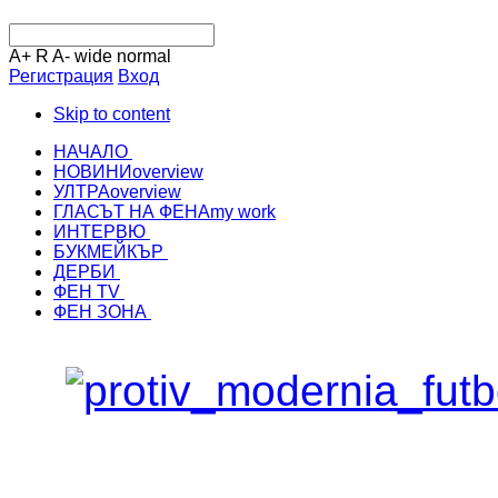
A+
R
A-
wide
normal
Регистрация
Вход
Skip to content
НАЧАЛО
НОВИНИ
overview
УЛТРА
overview
ГЛАСЪТ НА ФЕНА
my work
ИНТЕРВЮ
БУКМЕЙКЪР
ДЕРБИ
ФЕН TV
ФЕН ЗОНА