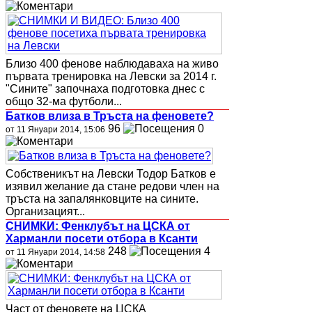
Близо 400 фенове наблюдаваха на живо
първата тренировка на Левски за 2014 г.
"Сините" започнаха подготовка днес с
общо 32-ма футболи...
Батков влиза в Тръста на феновете?
96
0
от 11 Януари 2014, 15:06
Собственикът на Левски Тодор Батков е
изявил желание да стане редови член на
тръста на запалянковците на сините.
Организацият...
СНИМКИ: Фенклубът на ЦСКА от
Харманли посети отбора в Ксанти
248
4
от 11 Януари 2014, 14:58
Част от феновете на ЦСКА