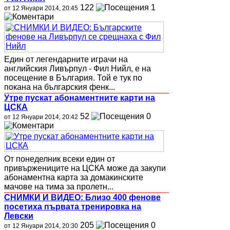
122
1
от 12 Януари 2014, 20:45
Един от легендарните играчи на
английския Ливърпул - Фил Нийл, е на
посещение в България. Той е тук по
покана на българския фенк...
Утре пускат абонаментните карти на
ЦСКА
52
0
от 12 Януари 2014, 20:42
От понеделник всеки един от
привържениците на ЦСКА може да закупи
абонаментна карта за домакинските
мачове на тима за пролетн...
СНИМКИ И ВИДЕО: Близо 400 фенове
посетиха първата тренировка на
Левски
205
0
от 12 Януари 2014, 20:30