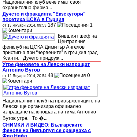
Националния клуб вече имат своя
охранителна фирма...
Дучето и фракцията "Екзекутори"
посетиха ЦСКА в Гърция
187
1
от 13 Януари 2014, 09:53
Бившият шеф на
Централния
фенклуб на ЦСКА Димитър Ангелов
пристигна при “червените” в гръцкия град
Ксанти. Дучето придруж...
Утре феновете на Левски изпращат
Антонио Вутов
48
0
от 12 Януари 2014, 20:54
Националният клуб на привържениците на
Левски ще организира официално
изпращане на юношата на тима Антонио
Вутов утре. То �...
СНИМКИ И ВИДЕО: Българските
фенове на Ливърпул се срещнаха с
Фил Нийл