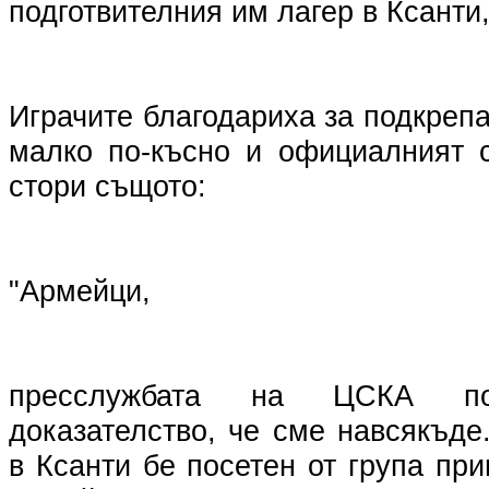
подготвителния им лагер в Ксанти
Играчите благодариха за подкрепа
малко по-късно и официалният 
стори същото:
"Армейци,
пресслужбата на ЦСКА по
доказателство, че сме навсякъд
в Ксанти бе посетен от група пр