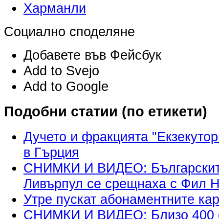
Харманли
Социално споделяне
Добавете във Фейсбук
Add to Svejo
Add to Google
Подобни статии (по етикети)
Дучето и фракцията "Екзекуто
в Гърция
СНИМКИ И ВИДЕО: Българскит
Ливърпул се срещнаха с Фил 
Утре пускат абонаментните ка
СНИМКИ И ВИДЕО: Близо 400 