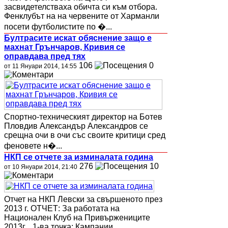
засвидетелстваха обичта си към отбора.
Фенклубът на на червените от Харманли
посети футболистите по �...
Бултрасите искат обяснение защо е
махнат Грънчаров, Кривия се
оправдава пред тях
106
0
от 11 Януари 2014, 14:55
Спортно-техническият директор на Ботев
Пловдив Александър Александров се
срещна очи в очи със своите критици сред
феновете н�...
НКП се отчете за изминалата година
276
10
от 10 Януари 2014, 21:40
Отчет на НКП Левски за свършеното през
2013 г. ОТЧЕТ: За работата на
Национален Клуб на Привържениците
2013г. 1-ва точка: Кампании...