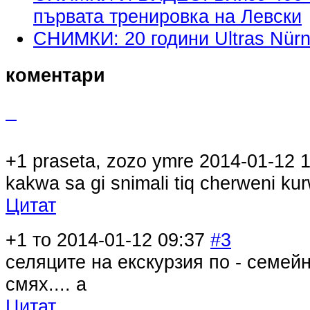
първата тренировка на Левски
СНИМКИ: 20 години Ultras Nürn
коментари
+1
praseta, zozo ymre
2014-01-12 
kakwa sa gi snimali tiq cherweni kur
Цитат
+1
то
2014-01-12 09:37
#3
селяците на екскурзия по - семей
смях.... а
Цитат