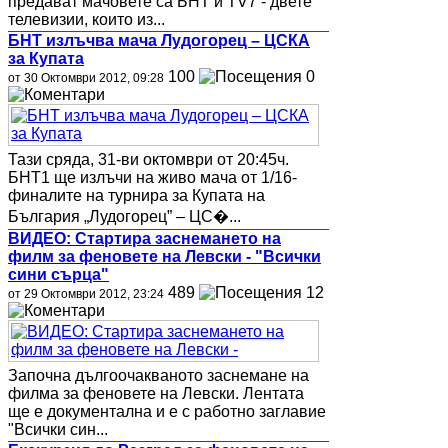
предават мачовете са БНТ и ТV7 - двете
телевизии, които из...
БНТ излъчва мача Лудогорец – ЦСКА
за Купата
100
0
от 30 Октомври 2012, 09:28
Тази сряда, 31-ви октомври от 20:45ч.
БНТ1 ще излъчи на живо мача от 1/16-
финалите на турнира за Купата на
България „Лудогорец” – ЦС�...
ВИДЕО: Стартира заснемането на
филм за феновете на Левски - "Всички
сини сърца"
489
12
от 29 Октомври 2012, 23:24
Започна дългоочакваното заснемане на
филма за феновете на Левски. Лентата
ще е документална и е с работно заглавие
"Всички син...