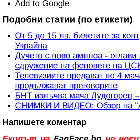
Add to Google
Подобни статии (по етикети)
От 5 до 15 лв. билетите за кон
Украйна
Дучето с ново амплоа - оглави
сдружение на феновете на ЦС
Телевизиите предават по 4 мача
продължават преговорите
БНТ излъчва мача Лудогорец –
СНИМКИ И ВИДЕО: Обзор на "А"
Напишете коментар
Екипът на
FanFace.bg
не носи