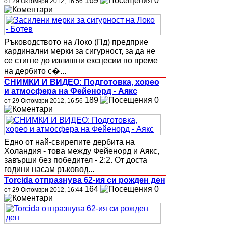
169
0
от 29 Октомври 2012, 16:56
Ръководството на Локо (Пд) предприе
кардинални мерки за сигурност, за да не
се стигне до излишни ексцесии по време
на дербито с�...
СНИМКИ И ВИДЕО: Подготовка, хорео
и атмосфера на Фейенорд - Аякс
189
0
от 29 Октомври 2012, 16:56
Едно от най-свирепите дербита на
Холандия - това между Фейенорд и Аякс,
завърши без победител - 2:2. От доста
години насам ръковод...
Torcida отпразнува 62-ия си рожден ден
164
0
от 29 Октомври 2012, 16:44