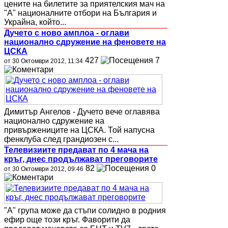
цените на билетите за приятелския мач на
"А" националните отбори на България и
Украйна, който...
Дучето с ново амплоа - оглави
национално сдружение на феновете на
ЦСКА
427
7
от 30 Октомври 2012, 11:34
Димитър Ангелов - Дучето вече оглавява
национално сдружение на
привържениците на ЦСКА. Той напусна
фенклуба след грандиозен с...
Телевизиите предават по 4 мача на
кръг, днес продължават преговорите
82
0
от 30 Октомври 2012, 09:46
"А" група може да стъпи солидно в родния
ефир още този кръг. Фаворити да