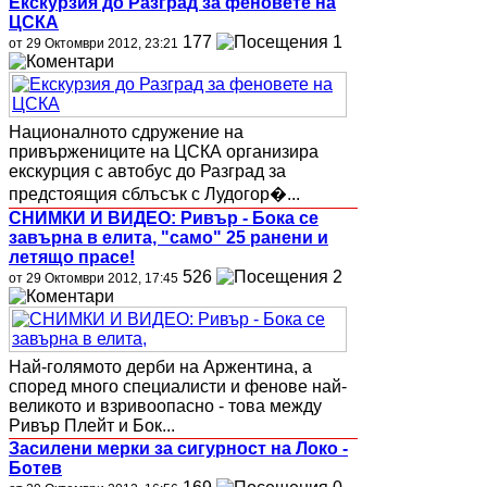
Екскурзия до Разград за феновете на
ЦСКА
177
1
от 29 Октомври 2012, 23:21
Националното сдружение на
привържениците на ЦСКА организира
екскурция с автобус до Разград за
предстоящия сблъсък с Лудогор�...
СНИМКИ И ВИДЕО: Ривър - Бока се
завърна в елита, "само" 25 ранени и
летящо прасе!
526
2
от 29 Октомври 2012, 17:45
Най-голямото дерби на Аржентина, а
според много специалисти и фенове най-
великото и взривоопасно - това между
Ривър Плейт и Бок...
Засилени мерки за сигурност на Локо -
Ботев