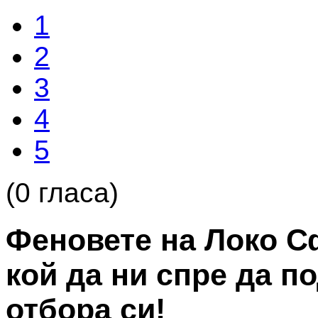
1
2
3
4
5
(0 гласа)
Феновете на Локо С
кой да ни спре да п
отбора си!