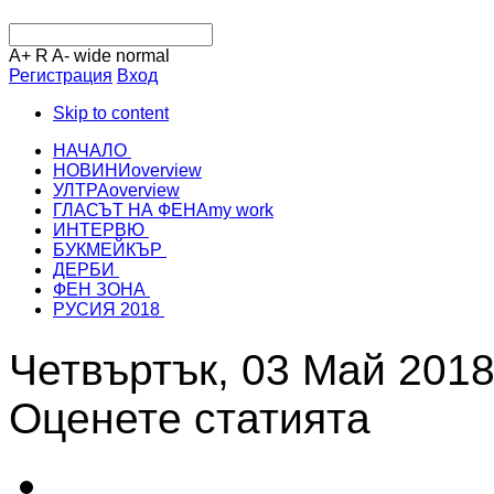
A+
R
A-
wide
normal
Регистрация
Вход
Skip to content
НАЧАЛО
НОВИНИ
overview
УЛТРА
overview
ГЛАСЪТ НА ФЕНА
my work
ИНТЕРВЮ
БУКМЕЙКЪР
ДЕРБИ
ФЕН ЗОНА
РУСИЯ 2018
Четвъртък, 03 Май 2018
Оценете статията