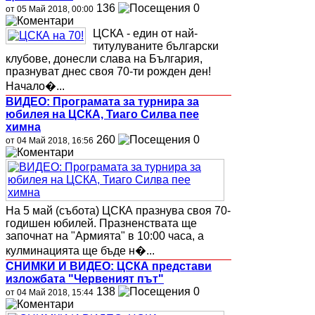
136
0
от 05 Май 2018, 00:00
ЦСКА - един от най-
титулуваните български
клубове, донесли слава на България,
празнуват днес своя 70-ти рожден ден!
Начало�...
ВИДЕО: Програмата за турнира за
юбилея на ЦСКА, Тиаго Силва пее
химна
260
0
от 04 Май 2018, 16:56
На 5 май (събота) ЦСКА празнува своя 70-
годишен юбилей. Празненствата ще
започнат на "Армията" в 10:00 часа, а
кулминацията ще бъде н�...
СНИМКИ И ВИДЕО: ЦСКА представи
изложбата "Червеният път"
138
0
от 04 Май 2018, 15:44