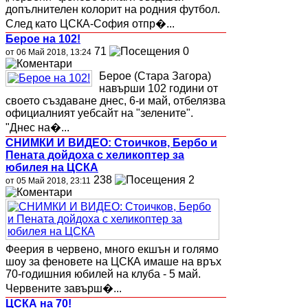
допълнителен колорит на родния футбол.
След като ЦСКА-София отпр�...
Берое на 102!
71
0
от 06 Май 2018, 13:24
Берое (Стара Загора)
навърши 102 години от
своето създаване днес, 6-и май, отбелязва
официалният уебсайт на "зелените".
"Днес на�...
СНИМКИ И ВИДЕО: Стоичков, Бербо и
Пената дойдоха с хеликоптер за
юбилея на ЦСКА
238
2
от 05 Май 2018, 23:11
Феерия в червено, много екшън и голямо
шоу за феновете на ЦСКА имаше на връх
70-годишния юбилей на клуба - 5 май.
Червените завърш�...
ЦСКА на 70!