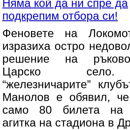
Феновете на Локомо
изразиха остро недово
решение на ръково
Царско село.
“железничарите” клуб
Манолов е обявил, че
само 80 билета на 
агитка на стадиона в Д