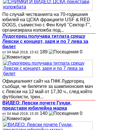
По случай честванията на 70-годишния
юбилей на ЦСКА фракциите USF & RED
DOGS, съвместно с Фен Клуб "Сектор Г",
организираха изложба под...
Лудогерец получава титлата срещу
Левски с концерт, заря и по 7 лева за
билет
189
0
от 04 Май 2018, 15:42
Официалният сайт на ПФК Лудогорец
съобщи, че билетите за шампионския мач
с Левски на 12 май от 17,30 ч., след който
футболисти, трен...
ВИДЕО: Левски почете Гунди,
представи юбилейна марка
140
0
от 04 Май 2018, 15:35