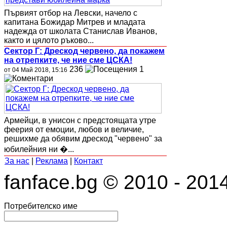
Първият отбор на Левски, начело с
капитана Божидар Митрев и младата
надежда от школата Станислав Иванов,
както и цялото ръково...
Сектор Г: Дрескод червено, да покажем
на отрепките, че ние сме ЦСКА!
236
1
от 04 Май 2018, 15:16
Армейци, в унисон с предстоящата утре
феерия от емоции, любов и величие,
решихме да обявим дрескод "червено" за
юбилейния ни �...
За нас
|
Реклама
|
Контакт
fanface.bg © 2010 - 201
Потребителско име