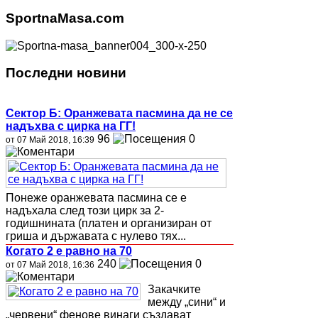
SportnaMasa.com
Последни новини
Сектор Б: Оранжевата пасмина да не се
надъхва с цирка на ГГ!
96
0
от 07 Май 2018, 16:39
Понеже оранжевата пасмина се е
надъхала след този цирк за 2-
годишнината (платен и организиран от
гриша и държавата с нулево тях...
Когато 2 е равно на 70
240
0
от 07 Май 2018, 16:36
Закачките
между „сини“ и
„червени“ фенове винаги създават