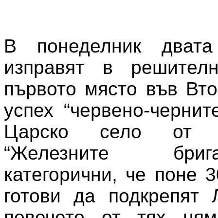
В понеделник двата
изправят в решител
първото място във Вто
успех “червено-чернит
Царско село от 
“Железните бри
категорични, че поне 
готови да подкрепят 
повечето от тях ня