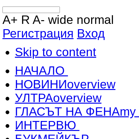
A+
R
A-
wide
normal
Регистрация
Вход
Skip to content
НАЧАЛО
НОВИНИ
overview
УЛТРА
overview
ГЛАСЪТ НА ФЕНА
my
ИНТЕРВЮ
БУКМЕЙКЪР