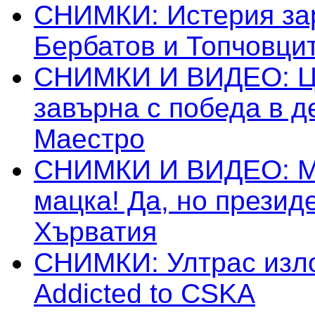
СНИМКИ: Истерия за
Бербатов и Топчовци
СНИМКИ И ВИДЕО: Ц
завърна с победа в д
Маестро
СНИМКИ И ВИДЕО: М
мацка! Да, но презид
Хърватия
СНИМКИ: Ултрас изл
Addicted to CSKA