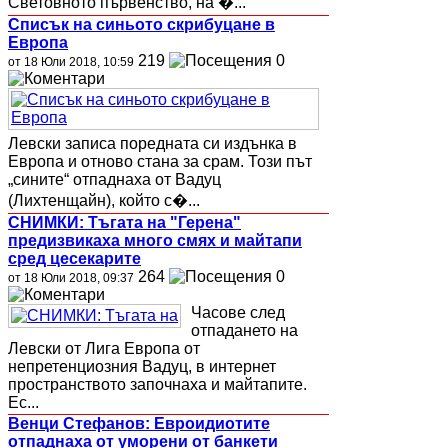
Световното първенство, на �...
Списък на синьото скрибуцане в
Европа
219
0
от 18 Юли 2018, 10:59
Левски записа поредната си издънка в
Европа и отново стана за срам. Този път
„сините“ отпаднаха от Вадуц
(Лихтенщайн), който с�...
СНИМКИ: Тъгата на "Герена"
предизвикаха много смях и майтапи
сред цесекарите
264
0
от 18 Юли 2018, 09:37
Часове след
отпадането на
Левски от Лига Европа от
непретенциозния Вадуц, в интернет
пространството започнаха и майтапите.
Ес...
Венци Стефанов: Евроидиотите
отпаднаха от уморени от банкети