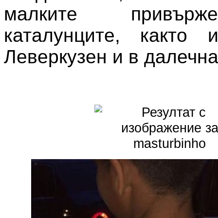
малките привър
каталунците, както
Леверкузен и в далечна