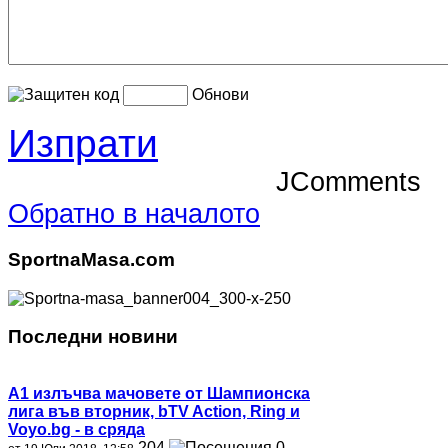
Обнови
Изпрати
JComments
Обратно в началото
SportnaMasa.com
Последни новини
А1 излъчва мачовете от Шампионска
лига във вторник, bTV Action, Ring и
Voyo.bg - в сряда
204
0