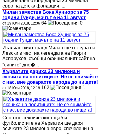
национален отбор дарява 23 милиона
евро на детска фондация, ...
Милан замества Бока Хуниорс за 75
години Гунди, мачът е на 11 август
64
0
от 19 Юли 2018, 12:36
Италианският гранд Милан ще гостува на
Левски в чест на легендата на Георги
Аспарухов, съобщи официалният сайт на
"сините" дне�...
Хърватите дариха 23 милиона и
скочиха на политиците: Не се снимайте
с нас, вие докарахте народа до нищета!
162
1
от 18 Юли 2018, 12:19
Спортно-техническият щаб и
футболистите на Хърватия ще дарят
всичките 23 милиона евро, спечелени на