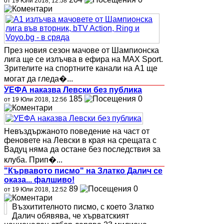
от 19 Юли 2018, 12:58
През новия сезон мачове от Шампионска
лига ще се излъчва в ефира на MAX Sport.
Зрителите на спортните канали на А1 ще
могат да гледа�...
УЕФА наказва Левски без публика
185
0
от 19 Юли 2018, 12:56
Невъздържаното поведение на част от
феновете на Левски в края на срещата с
Вадуц няма да остане без последствия за
клуба. Прип�...
"Кървавото писмо" на Златко Далич се
оказа... фалшиво!
89
0
от 19 Юли 2018, 12:52
Възхитителното писмо, с което Златко
Далич обявява, че хърватският