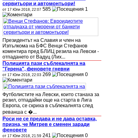
сервитьори и автомонтьори!
585
1
от 17 Юли 2018, 22:07
Президентът на Славия и член на
Изпълкома на БФС Венци Стефанов
коментира пред БЛИЦ резила на Левски -
отпадането от Вадуц (Лих...
Полицията пази съблекалнята на
"Герена", феновете гневни
269
0
от 17 Юли 2018, 22:03
Футболистите на Левски, които станаха за
резил, отпадайки още на старта в Лига
Европа, се скриха в съблекалнята след
реванша с �...
Роси не се предава и не дава оставка,
призна, че Митрев е сменен заради
феновете
241
0
от 17 Юли 2018, 21:59