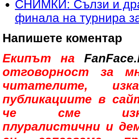
СНИМКИ: Сълзи и др
финала на турнира з
Напишете коментар
Екипът на
FanFace.
отговорност за м
читателите, изк
публикациите в сай
че сме изклю
плуралистични и де