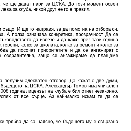
и, че ще дават пари за ЦСКА. До този момент освен
лева за клуба, никой друг не го е правил.
и също. И ще го направя, за да помогна на отбора си.
а. А полза означава конкретика, прозрачност. Да се
 ръководството да излезе и да каже през тази година
 терени, колко за школата, колко за ремонт и колко за
бва да посочат приоритетите и да се ангажират с
 е оздравителна, защо се ангажираме да плащаме
а получим адекватен отговор. Да кажат с две думи,
ди бъдещето на ЦСКА. Александър Томов има уникален
2008 година лицензът на клуба е бил отнет незаконно.
спех от все сърце. Аз най-малко искам те да се
ки трябва да са наясно, че бъдещето му е свързано