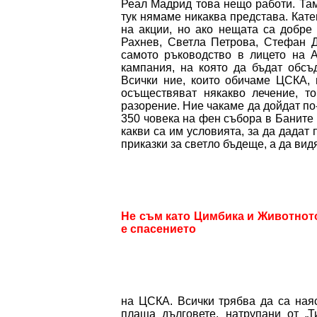
Реал Мадрид това нещо работи. Там 
тук нямаме никаква представа. Кате
на акции, но ако нещата са добре
Рахнев, Светла Петрова, Стефан Д
самото ръководство в лицето на 
кампания, на която да бъдат обсъ
Всички ние, които обичаме ЦСКА,
осъществяват някакво лечение, т
разорение. Ние чакаме да дойдат по
350 човека на фен събора в Баните
какви са им условията, за да дадат 
приказки за светло бъдеще, а да вид
Не съм като Цимбика и Животното
е спасението
на ЦСКА. Всички трябва да са наяс
плаща дълговете, натрупани от „Т