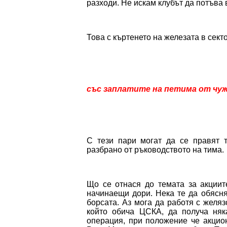
разходи. Не искам клубът да потъва 
Това с къртенето на железата в сект
със заплатите на петима от чуж
С тези пари могат да се правят т
разбрано от ръководството на тима.
Що се отнася до темата за акциит
начинаещи дори. Нека те да обясня
борсата. Аз мога да работя с желяз
който обича ЦСКА, да получа няк
операция, при положение че акцио