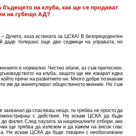
 бъдещето на клуба, как ще се продават
ии на губещо АД?
 Дучето, каза истината за ЦСКА! В безпрецедентен
той даде толеранс още две седмици на управата, но
ожението е нормално. Честно обаче, аз съм притеснен.
ръководството на клуба, защото ще ме изкарат едва
, който пречи на развитието ни. Много добре познавам
ето им да манипулират общественото мнение. Не съм
се захванал да спасяваш нещо, ти трябва не просто да
демонстрираш с действия. Не искам ЦСКА да бъде
е до фалит. След паузата за националните отбори, ако
ички ще трябва да излезем и да кажем на висок глас
чва. Не искам ЦСКА да бъде товарен с необосновани