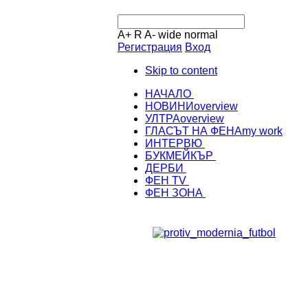
A+
R
A-
wide
normal
Регистрация
Вход
Skip to content
НАЧАЛО
НОВИНИ
overview
УЛТРА
overview
ГЛАСЪТ НА ФЕНА
my work
ИНТЕРВЮ
БУКМЕЙКЪР
ДЕРБИ
ФЕН TV
ФЕН ЗОНА