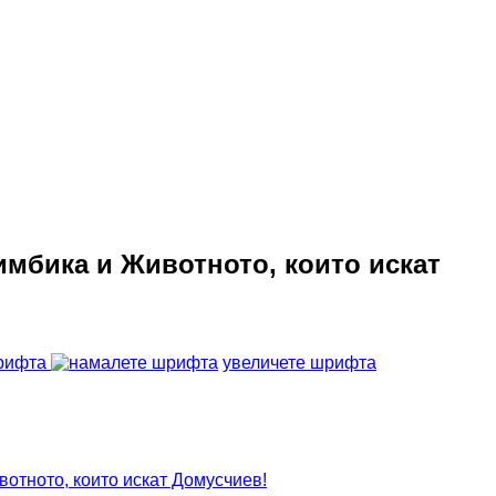
имбика и Животното, които искат
рифта
увеличете шрифта