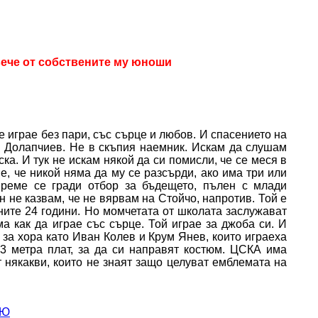
вече от собствените му юноши
е играе без пари, със сърце и любов. И спасението на
о Долапчиев. Не в скъпия наемник. Искам да слушам
ска. И тук не искам някой да си помисли, че се меся в
е, че никой няма да му се разсърди, ако има три или
време се гради отбор за бъдещето, пълен с млади
н не казвам, че не вярвам на Стойчо, напротив. Той е
ните 24 години. Но момчетата от школата заслужават
а как да играе със сърце. Той играе за джоба си. И
за хора като Иван Колев и Крум Янев, които играеха
 3 метра плат, за да си направят костюм. ЦСКА има
т някакви, които не знаят защо целуват емблемата на
ВЮ