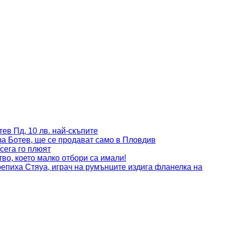
ев Пд, 10 лв. най-скъпите
за Ботев, ще се продават само в Пловдив
сега го плюят
во, което малко отбори са имали!
пиха Стяуа, играч на румънците издига фланелка на