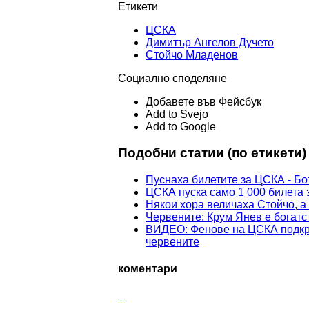
Етикети
ЦСКА
Димитър Ангелов Дучето
Стойчо Младенов
Социално споделяне
Добавете във Фейсбук
Add to Svejo
Add to Google
Подобни статии (по етикети)
Пуснаха билетите за ЦСКА - Бот
ЦСКА пуска само 1 000 билета 
Някои хора величаха Стойчо, а 
Червените: Крум Янев е богатст
ВИДЕО: Фенове на ЦСКА подкре
червените
коментари