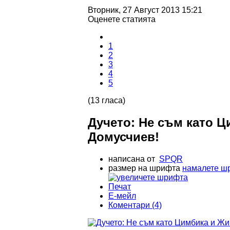
Вторник, 27 Август 2013 15:21
Оценете статията
1
2
3
4
5
(13 гласа)
Дучето: Не съм като Ц
Домусчиев!
написана от
SPQR
размер на шрифта
намалете ш
Печат
Е-мейл
Коментари (4)