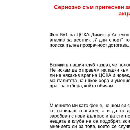
Сериозно съм притеснен за
акц
Фен №1 на ЦСКА Димитър Ангелов –
анализ за вестник „7 дни спорт” 
поиска пълна прозрачност дотогава.
Всички в нашия клуб казват, че пол
Не искам да отправям нападки към 
ли не някакъв враг на ЦСКА и човек
манталитета на някои хора и умени
враг на отбора, който обичам.
Мнението ми като фен е, че щом си 
се наричаш спасител, а и да го 
заробван с нови дългове и да стигн
нещата в клуба не се подобрят, вс
мнението си за това, което се слу