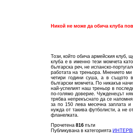
Никой не може да обича клуба по
Този, който обича армейския клуб, щ
клуба е в именно тези момчета кат
българска реч, не испанско-португал
работата на треньора. Мнението ми 
четири години суша, а в същото 
български момчета. По никакъв начи
най-успелият наш треньор в послед
по-голямо доверие. Чужденецът ням
трябва непрекъснато да се напомня 
за по 150 лева месечна заплата и
нужда от такива футболисти, а не о
фланелката.
Прочетена
816
пъти
Публикувана в категорията
ИНТЕР