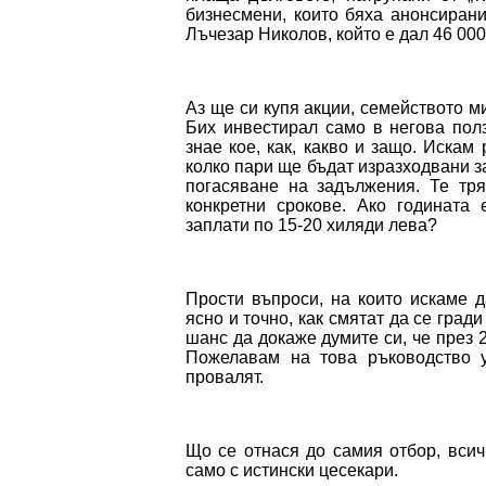
бизнесмени, които бяха анонсиран
Лъчезар Николов, който е дал 46 000 
Аз ще си купя акции, семейството м
Бих инвестирал само в негова полз
знае кое, как, какво и защо. Искам
колко пари ще бъдат изразходвани за
погасяване на задължения. Те тря
конкретни срокове. Ако годината
заплати по 15-20 хиляди лева?
Прости въпроси, на които искаме д
ясно и точно, как смятат да се гра
шанс да докаже думите си, че през 
Пожелавам на това ръководство у
провалят.
Що се отнася до самия отбор, всич
само с истински цесекари.