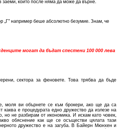
в заеми, които после няма да може да върне.
ор „Г” например беше абсолютно безумие. Знам, че
денците могат да бъдат спестени 100 000 лева
ерени, сектора за феновете. Това трябва да бъде
е, моля ви обърнете се към брокери, ако ще да са
т каква е процедурата едно дружество да излезе на
о, но не разбирам от икономика. И искам като човек,
акво обяснение как ще се осъществи цялата тази
нерното дружество е на загуба. В Байерн Мюнхен и