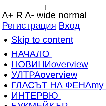
A+
R
A-
wide
normal
Регистрация
Вход
Skip to content
НАЧАЛО
НОВИНИ
overview
УЛТРА
overview
ГЛАСЪТ НА ФЕНА
my
ИНТЕРВЮ
БУКМЕЙКЪР