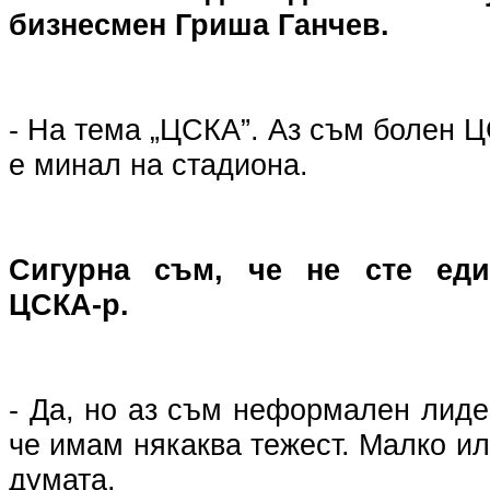
бизнесмен Гриша Ганчев.
- На тема „ЦСКА”. Аз съм болен 
е минал на стадиона.
Сигурна съм, че не сте еди
ЦСКА-р.
- Да, но аз съм неформален лид
че имам някаква тежест. Малко ил
думата.