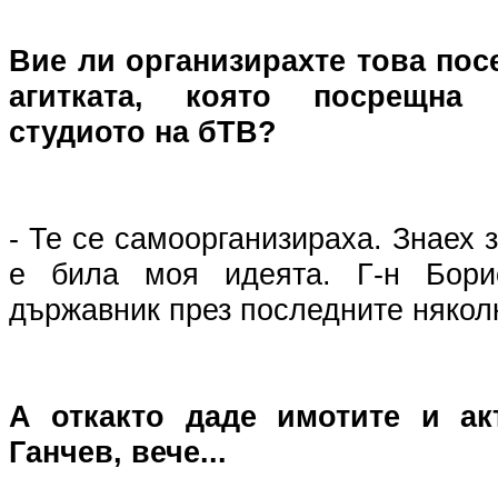
Вие ли организирахте това пос
агитката, която посрещна
студиото на бТВ?
- Те се самоорганизираха. Знаех 
е била моя идеята. Г-н Бори
държавник през последните няколк
А откакто даде имотите и ак
Ганчев, вече...