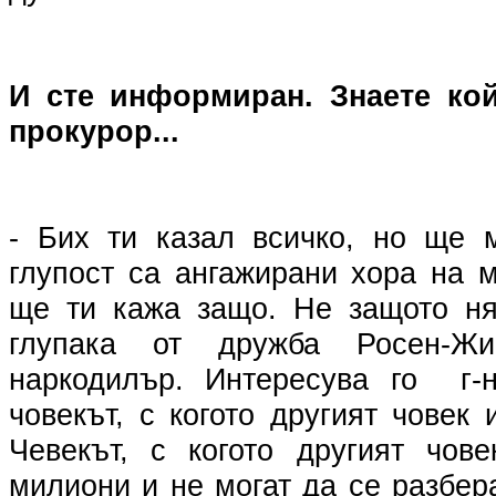
И сте информиран. Знаете ко
прокурор...
- Бих ти казал всичко, но ще 
глупост са ангажирани хора на 
ще ти кажа защо. Не защото ня
глупака от дружба Росен-Жив
наркодилър. Интересува го г-
човекът, с когото другият човек
Чевекът, с когото другият чов
милиони и не могат да се разбера