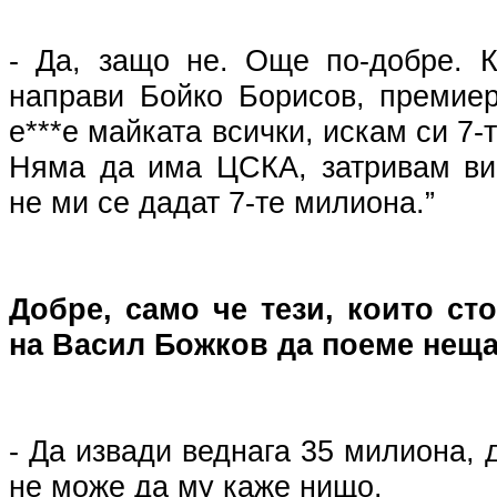
- Да, защо не. Още по-добре. 
направи Бойко Борисов, премиер
е***е майката всички, искам си 7
Няма да има ЦСКА, затривам ви 
не ми се дадат 7-те милиона.”
Добре, само че тези, които ст
на Васил Божков да поеме неща
- Да извади веднага 35 милиона, 
не може да му каже нищо.