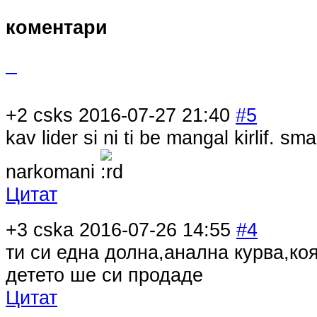
коментари
+2
csks
2016-07-27 21:40
#5
kav lider si ni ti be mangal kirlif. sm
narkomani
Цитат
+3
cska
2016-07-26 14:55
#4
ти си една долна,анална курва,коя
детето ше си продаде
Цитат