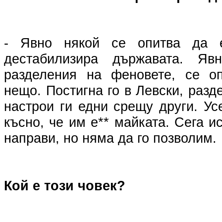
- Явно някой се опитва да 
дестабилизира държавата. Яв
разделения на феновете, се оп
нещо. Постигна го в Левски, разд
настрои ги едни срещу други. Ус
късно, че им е** майката. Сега и
направи, но няма да го позволим.
Кой е този човек?