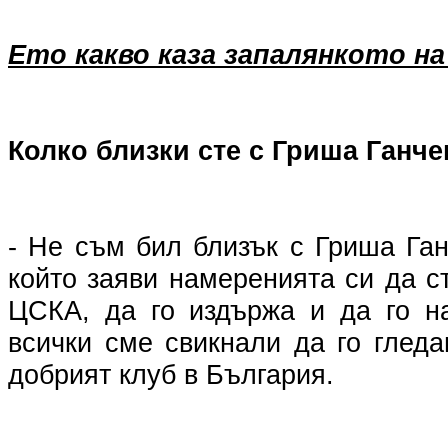
Ето какво каза запалянкото на
Колко близки сте с Гриша Ганче
- Не съм бил близък с Гриша Га
който заяви намеренията си да с
ЦСКА, да го издържа и да го на
всички сме свикнали да го глед
добрият клуб в България.