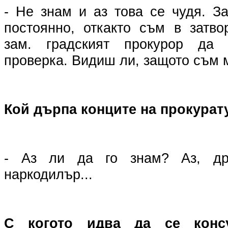
- Не знам и аз това се чудя. З
постоянно, откакто съм в затво
зам. градският прокурор да
проверка. Видиш ли, защото съм 
Кой дърпа конците на прокурат
- Аз ли да го знам? Аз, дре
наркодилър...
С когото идва да се консу