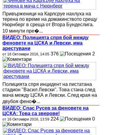
Привърженици на Карлсруе нахлуха на
терена по време на домакинството срещу
Нюрнберг в среща от Втора Бундеслига.
10 минути пре�...
ВИДЕО: Полицията спря бой между
феновете на ЦСКА и Левски, има
арестувани
376
2
от 16 Октомври 2016, 14:05
Полицията спря инцидент на пистатана
стадион "Васил Левски". Това стана след
мача между ЦСКА и Левски. След края на
двубоя фено�...
ВИДЕО: Спас Русев за феновете на
ЦСКА: Това са зверове!
224
0
от 16 Октомври 2016, 13:59