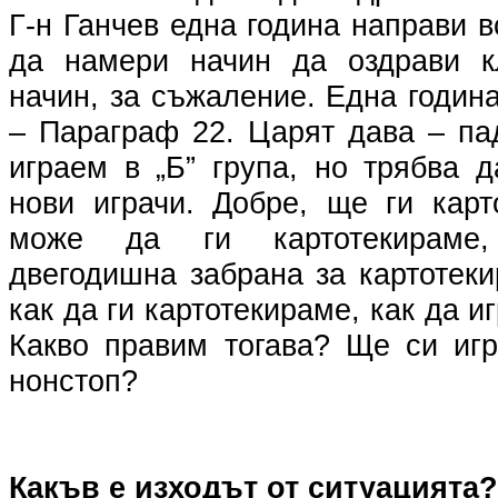
Г-н Ганчев една година направи в
да намери начин да оздрави к
начин, за съжаление. Една годин
– Параграф 22. Царят дава – па
играем в „Б” група, но трябва 
нови играчи. Добре, ще ги карт
може да ги картотекираме
двегодишна забрана за картотеки
как да ги картотекираме, как да иг
Какво правим тогава? Ще си игр
нонстоп?
Какъв е изходът от ситуацията?