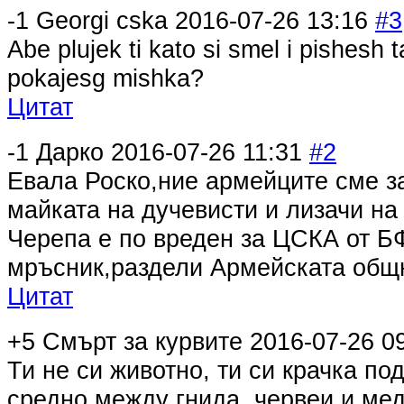
-1
Georgi cska
2016-07-26 13:16
#3
Abe plujek ti kato si smel i pishesh 
pokajesg mishka?
Цитат
-1
Дарко
2016-07-26 11:31
#2
Евала Роско,ние армейците сме з
майката на дучевисти и лизачи на
Черепа е по вреден за ЦСКА от Б
мръсник,раздели Армейската общн
Цитат
+5
Смърт за курвите
2016-07-26 0
Ти не си животно, ти си крачка по
средно между гнида, червеи и ме