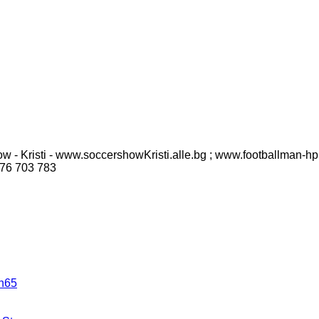
w - Kristi - www.soccershowKristi.alle.bg ; www.footballman-hp
876 703 783