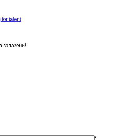
а запазени!
*