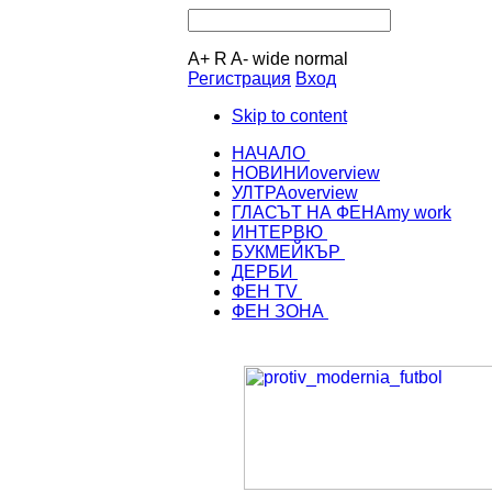
A+
R
A-
wide
normal
Регистрация
Вход
Skip to content
НАЧАЛО
НОВИНИ
overview
УЛТРА
overview
ГЛАСЪТ НА ФЕНА
my work
ИНТЕРВЮ
БУКМЕЙКЪР
ДЕРБИ
ФЕН TV
ФЕН ЗОНА