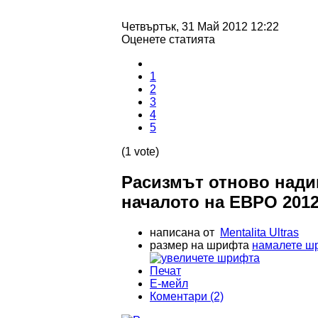
Четвъртък, 31 Май 2012 12:22
Оценете статията
1
2
3
4
5
(1 vote)
Расизмът отново надиг
началото на ЕВРО 201
написана от
Mentalita Ultras
размер на шрифта
намалете ш
Печат
Е-мейл
Коментари (2)