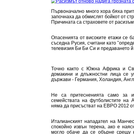
Първоначално много хора бяха прит
започнаха да обмислят бойкот от ст
Причината са страховете от расизъм
Опасенията от високите етажи се б
съседна Русия, считани като "опред
телевизия Би Би Си и предаването й
Точно както с Южна Африка и Све
домакини и длъжностни лица се у
държави - Германия, Холандия, Англи
Не са притесненията само за и
семействата на футболистите на А
няма да присъстват на ЕВРО 2012 от 
Италианският нападател на Манчес
спокойно извън терена, ако е наяс
могло обаче да се обърне срещу н