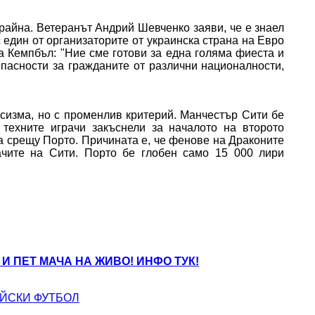
крайна. Ветеранът Андрий Шевченко заяви, че е знаел
с един от организаторите от украинска страна на Евро
а Кемпбъл: "Ние сме готови за една голяма фиеста и
пасности за гражданите от различни националности,
сизма, но с променлив критерий. Манчестър Сити бе
 техните играчи закъснели за началото на второто
а срещу Порто. Причината е, че фенове на Драконите
ачите на Сити. Порто бе глобен само 15 000 лири
 И ПЕТ МАЧА НА ЖИВО! ИНФО ТУК!
ЙСКИ ФУТБОЛ