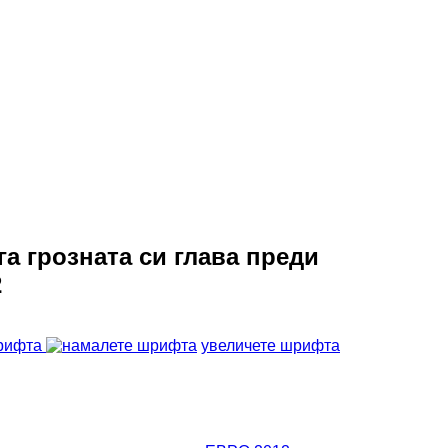
а грозната си глава преди
2
рифта
увеличете шрифта