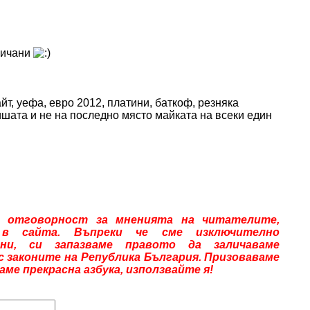
личани
айт, уефа, евро 2012, платини, баткоф, резняка
гришата и не на последно място майката на всеки един
 отговорност за мненията на читателите,
 в сайта. Въпреки че сме изключително
ни, си запазваме правото да заличаваме
ъс законите на Република България. Призоваваме
е прекрасна азбука, използвайте я!