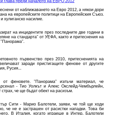
еснени от наближаването на Евро 2012, а някои дори
рана на европейските политици на Европейския Съюз.
 и хулиганско насилие.
азират на инцидентите през последните две години в
еляне на стандарта" от УЕФА, както и притеснения на
 "Панорама".
товното първенство през 2010, притесненията на
величават заради пристигащите фенове от другите
я, Русия...
 от феновете. "Панорама" излъчи материал, че
рсенал - Тио Уолкът и Алекс Окслейд-Чембърлейн,
страх, че ще бъдат обект на расизъм.
тър Сити - Марио Балотели, заяви, че той ще ходи
но, че не е застрашен от расистки нападки. Това би
его. В Италия, когато играеше в Интер, Балотели