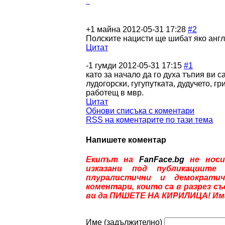
+1
майна
2012-05-31 17:28
#2
Полските нацисти ще шибат яко анг
Цитат
-1
гумди
2012-05-31 17:15
#1
като за начало да го духа тъпия ви с
лудогорски, гугупутката, дудучето, 
работещ в мвр.
Цитат
Обнови списъка с коментари
RSS на коментарите по тази тема
Напишете коментар
Екипът на
FanFace.bg
не носи
изказани под публикациите
плуралистични и демократич
коментари, които са в разрез с
ви да ПИШЕТЕ НА КИРИЛИЦА! Имам
Име (задължително)