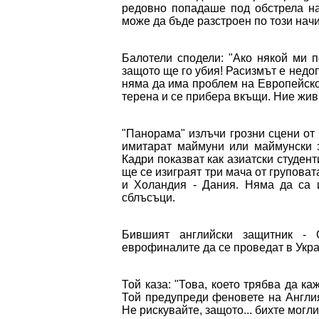
редовно попадаше под обстрела на
може да бъде разстроен по този начи
Балотели сподели: "Ако някой ми п
защото ще го убия! Расизмът е недоп
няма да има проблем на Европейскот
терена и се прибера вкъщи. Ние живи
"Панорама" излъчи грозни сцени от 
имитарат маймуни или маймунски з
Кадри показват как азиатски студент
ще се изиграят три мача от групова
и Холандия - Дания. Няма да са 
сблъсъци.
Бившият английски защитник - 
еврофиналите да се проведат в Укр
Той каза: "Това, което трябва да ка
Той предупреди феновете на Англия:
Не рискувайте, защото... бихте могли