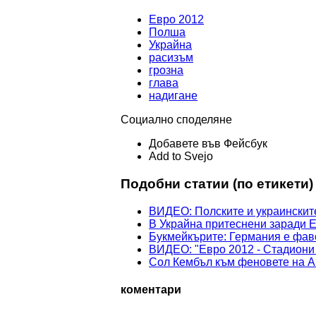
Евро 2012
Полша
Украйна
расизъм
грозна
глава
надигане
Социално споделяне
Добавете във Фейсбук
Add to Svejo
Подобни статии (по етикети)
ВИДЕО: Полските и украинските
В Украйна притеснени заради 
Букмейкърите: Германия е фаво
ВИДЕО: "Евро 2012 - Стадиони
Сол Кембъл към феновете на Ан
коментари