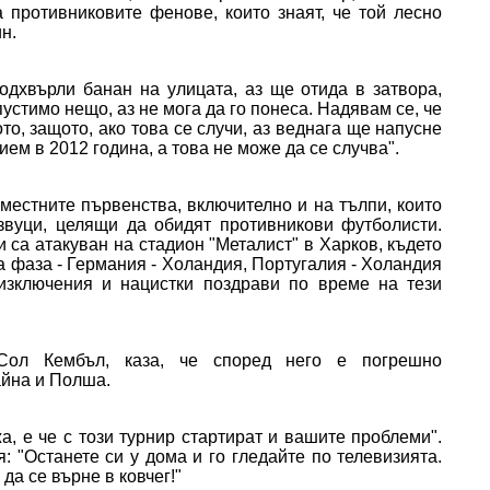
 противниковите фенове, които знаят, че той лесно
н.
одхвърли банан на улицата, аз ще отида в затвора,
устимо нещо, аз не мога да го понеса. Надявам се, че
о, защото, ако това се случи, аз веднага ще напусне
ем в 2012 година, а това не може да се случва".
местните първенства, включително и на тълпи, които
вуци, целящи да обидят противникови футболисти.
и са атакуван на стадион "Металист" в Харков, където
та фаза - Германия - Холандия, Португалия - Холандия
изключения и нацистки поздрави по време на тези
Сол Кембъл, каза, че според него е погрешно
айна и Полша.
жа, е че с този турнир стартират и вашите проблеми".
 "Останете си у дома и го гледайте по телевизията.
 да се върне в ковчег!"