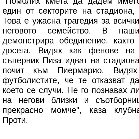
"Помолих кмета да дадем имет
един от секторите на стадиона,
Това е ужасна трагедия за всички
неговото семейство. В наш
демонстрира обединение, както
досега. Видях как фенове на
съперник Пиза идват на стадиона
почит към Пиермарио. Видя
футболистите, че те отказват д
което се случи. Не го познавах л
на негови близки и съотборни
прекрасно момче", каза клубн
Проти.