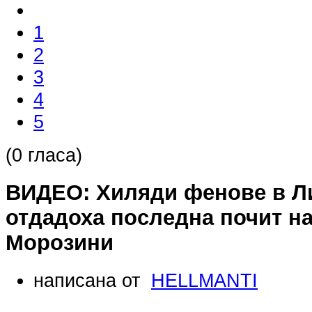
1
2
3
4
5
(0 гласа)
ВИДЕО: Хиляди фенове в Л
отдадоха последна почит н
Морозини
написана от
HELLMANTI