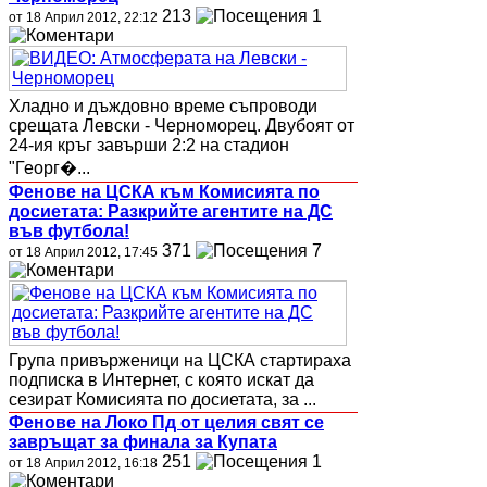
213
1
от 18 Април 2012, 22:12
Хладно и дъждовно време съпроводи
срещата Левски - Черноморец. Двубоят от
24-ия кръг завърши 2:2 на стадион
"Георг�...
Фенове на ЦСКА към Комисията по
досиетата: Разкрийте агентите на ДС
във футбола!
371
7
от 18 Април 2012, 17:45
Група привърженици на ЦСКА стартираха
подписка в Интернет, с която искат да
сезират Комисията по досиетата, за ...
Фенове на Локо Пд от целия свят се
завръщат за финала за Купата
251
1
от 18 Април 2012, 16:18