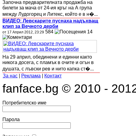
Започна предварителната продажба на
билети за мача от 24-ия кръг на А група
между Лудогорец и Литекс, който е в н�...
ВИДЕО: Левскарите пуснаха надъхващ
клип за Вечното дерби
584
14
от 17 Април 2012, 23:29
На 29 април, обединени и единни както
никога досега, с пламък в очите и огън в
душата, с лъвски рев и нито капка ст�...
За нас
|
Реклама
|
Контакт
fanface.bg © 2010 - 201
Потребителско име
Парола