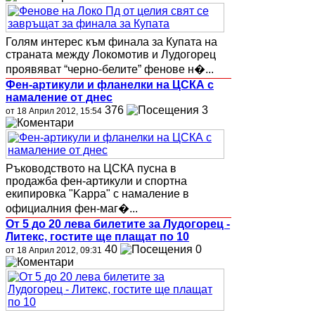
Голям интерес към финала за Купата на
страната между Локомотив и Лудогорец
проявяват “черно-белите” фенове н�...
Фен-артикули и фланелки на ЦСКА с
намаление от днес
376
3
от 18 Април 2012, 15:54
Ръководството на ЦСКА пусна в
продажба фен-артикули и спортна
екипировка "Kappa" с намаление в
официалния фен-маг�...
От 5 до 20 лева билетите за Лудогорец -
Литекс, гостите ще плащат по 10
40
0
от 18 Април 2012, 09:31