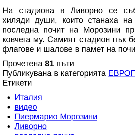
На стадиона в Ливорно се съ
хиляди души, които станаха на
последна почит на Морозини пр
ковчега му. Самият стадион пък 
флагове и шалове в памет на поч
Прочетена
81
пъти
Публикувана в категорията
ЕВРО
Етикети
Италия
видео
Пиермарио Морозини
Ливорно