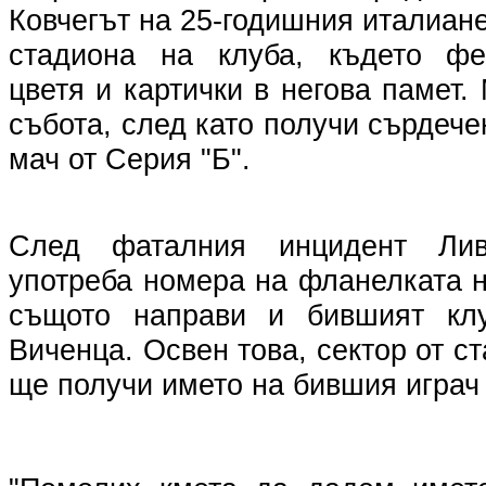
Ковчегът на 25-годишния италиан
стадиона на клуба, където фе
цветя и картички в негова памет.
събота, след като получи сърдече
мач от Серия "Б".
След фаталния инцидент Лив
употреба номера на фланелката н
същото направи и бившият кл
Виченца. Освен това, сектор от с
ще получи името на бившия играч