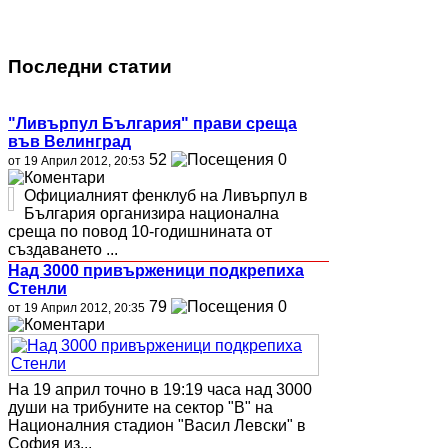
Последни статии
"Ливърпул България" прави среща
във Велинград
52
0
от 19 Април 2012, 20:53
Официалният фенклуб на Ливърпул в
България организира национална
среща по повод 10-годишнината от
създаването ...
Над 3000 привърженици подкрепиха
Стенли
79
0
от 19 Април 2012, 20:35
На 19 април точно в 19:19 часа над 3000
души на трибуните на сектор "В" на
Националния стадион "Васил Левски" в
София из...