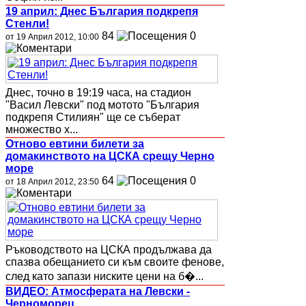
19 април: Днес България подкрепя
Стeнли!
84
0
от 19 Април 2012, 10:00
Днес, точно в 19:19 часа, на стадион
"Васил Левски" под мотото "България
подкрепя Стилиян" ще се съберат
множество х...
Отново евтини билети за
домакинството на ЦСКА срещу Черно
море
64
0
от 18 Април 2012, 23:50
Ръководството на ЦСКА продължава да
спазва обещанието си към своите фенове,
след като запази ниските цени на б�...
ВИДЕО: Атмосферата на Левски -
Черноморец