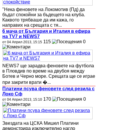
"Нека феновете на Локомотив (Пд) да
бъдат спокойни за бъдещето на клуба.
Каквото трябваше да им кажа, го
направих на срещата с тя...
6 мача от България и Италия в ефира
на TV7 и NEWS7
115
0
от 04 Април 2013, 15:15
NEWS7 ще зарадва феновете на футбола
в Пловдив по време на двубоя между
Ботев и Черно море. Срещата ще се играе
при закрити врати �...
Платини псува феновете след резила с
Локо Сф
170
0
от 04 Април 2013, 15:10
Звездата на ЦСКА Мишел Платини
демонстрира изключително нагло