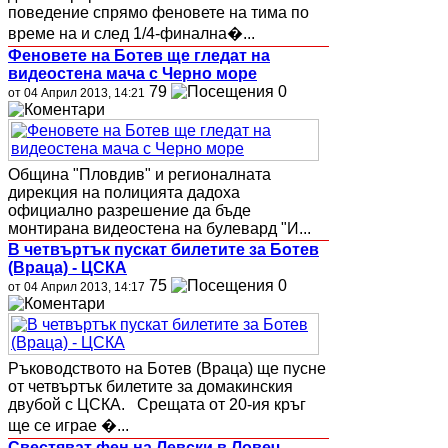
поведение спрямо феновете на тима по
време на и след 1/4-финална�...
Феновете на Ботев ще гледат на
видеостена мача с Черно море
79
0
от 04 Април 2013, 14:21
Община "Пловдив" и регионалната
дирекция на полицията дадоха
официално разрешение да бъде
монтирана видеостена на булевард "И...
В четвъртък пускат билетите за Ботев
(Враца) - ЦСКА
75
0
от 04 Април 2013, 14:17
Ръководството на Ботев (Враца) ще пусне
от четвъртък билетите за домакинския
двубой с ЦСКА. Срещата от 20-ия кръг
ще се играе �...
Свестяват фен на Левски в Ловеч,