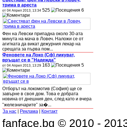
трима в ареста
525
6
от 04 Април 2013, 13:34
Фен на Левски припадна около 30-ата
минута на мача в Ловеч. Наложи се от
агитката да викат дежурния лекар на
срещата за първа пом...
Феновете на Локо (Сф) ликуват,
връщат се в "Надежда"
163
5
от 04 Април 2013, 13:29
Отборът на локомотив (София) ще се
завърне в своя дом. Това е добрата
новина от днешния ден, след като и вчера
"железничарите" за�...
За нас
|
Реклама
|
Контакт
fanface.bg © 2010 - 201