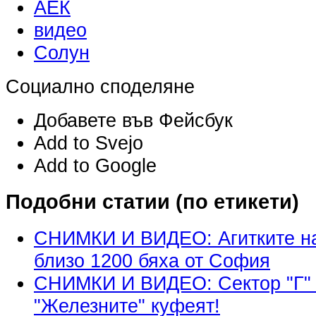
АЕК
видео
Солун
Социално споделяне
Добавете във Фейсбук
Add to Svejo
Add to Google
Подобни статии (по етикети)
СНИМКИ И ВИДЕО: Агитките на
близо 1200 бяха от София
СНИМКИ И ВИДЕО: Сектор "Г" 
"Железните" куфеят!