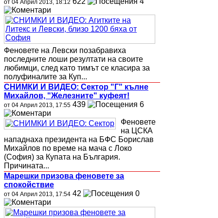
622
4
от 04 Април 2013, 18:12
Феновете на Левски позабравиха
последните лоши резултати на своите
любимци, след като тимът се класира за
полуфиналите за Куп...
СНИМКИ И ВИДЕО: Сектор "Г" кълне
Михайлов, "Железните" куфеят!
439
6
от 04 Април 2013, 17:55
Феновете
на ЦСКА
нападнаха президента на БФС Борислав
Михайлов по време на мача с Локо
(София) за Купата на България.
Причината...
Марешки призова феновете за
спокойствие
42
0
от 04 Април 2013, 17:54