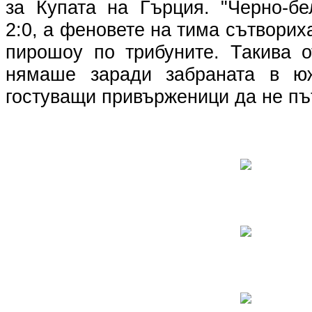
за Купата на Гърция. "Черно-бе
2:0, а феновете на тима сътворих
пирошоу по трибуните. Такива 
нямаше заради забраната в ю
гостуващи привърженици да не път