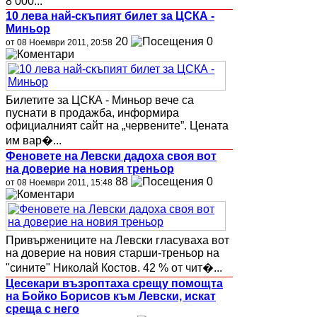
8 000...
10 лева най-скъпият билет за ЦСКА -
Миньор
20
0
от 08 Ноември 2011, 20:58
Билетите за ЦСКА - Миньор вече са
пуснати в продажба, информира
официалният сайт на „червените”. Цената
им вар�...
Феновете на Левски дадоха своя вот
на доверие на новия треньор
88
0
от 08 Ноември 2011, 15:48
Привържениците на Левски гласуваха вот
на доверие на новия старши-треньор на
"сините" Николай Костов. 42 % от чит�...
Цесекари възроптаха срещу помощта
на Бойко Борисов към Левски, искат
среща с него