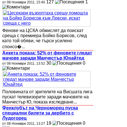
127
1
от 08 Ноември 2011, 15:40
Фенове на ЦСКА обмислят да поискат
среща с премиера Бойко Борисов, след
като той обяви, че търси усилено
спонсо�...
Анкета показа: 52% от феновете гледат
мачове заради Манчестър Юнайтед
30
0
от 08 Ноември 2011, 13:52
Половината от зрителите на Висшата лига
пускат телевизорите заради мачовете на
Манчестър Ю, показа изследване...
Фенклубът на Черноморец пуска
специални билети за дербито с
Лудогорец
19
0
от 08 Ноември 2011, 13:27