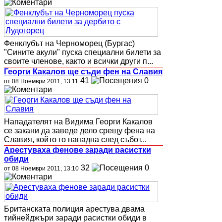
Фенклубът на Черноморец (Бургас)
"Сините акули" пуска специални билети за
своите членове, както и всички други п...
Георги Какалов ще съди фен на Славия
41
0
от 08 Ноември 2011, 13:11
Нападателят на Видима Георги Какалов
се закани да заведе дело срещу фена на
Славия, който го нападна след събот...
Арестуваха фенове заради расистки
обиди
32
0
от 08 Ноември 2011, 13:10
Британската полиция арестува двама
тийнейджъри заради расистки обиди в