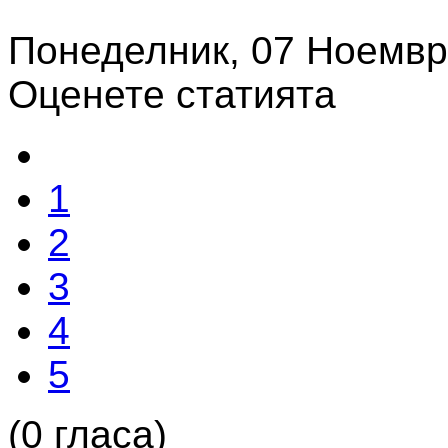
Понеделник, 07 Ноемвр
Оценете статията
1
2
3
4
5
(0 гласа)