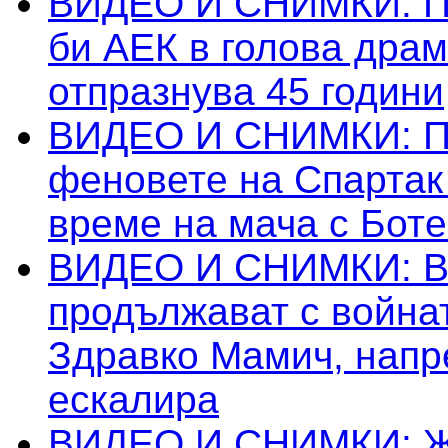
ВИДЕО И СНИМКИ: П
би АЕК в голова драм
отпразнува 45 години
ВИДЕО И СНИМКИ: Пр
феновете на Спартак
време на мача с Боте
ВИДЕО И СНИМКИ: Ba
продължават с война
Здравко Мамич, нап
ескалира
ВИДЕО И СНИМКИ: Ж