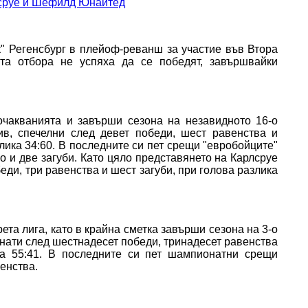
" Регенсбург в плейоф-реванш за участие във Втора
та отбора не успяха да се победят, завършвайки
очакванията и завърши сезона на незавидното 16-о
ив, спечелни след девет победи, шест равенства и
злика 34:60. В последните си пет срещи "евробойците"
о и две загуби. Като цяло представянето на Карлсруе
еди, три равенства и шест загуби, при голова разлика
ета лига, като в крайна сметка завърши сезона на 3-о
игнати след шестнадесет победи, тринадесет равенства
ка 55:41. В последните си пет шампионатни срещи
венства.