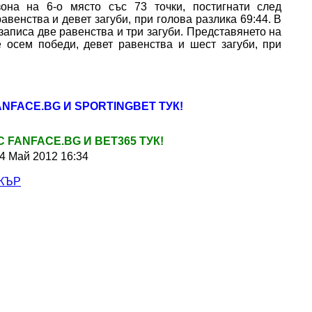
она на 6-о място със 73 точки, постигнати след
авенства и девет загуби, при голова разлика 69:44. В
записа две равенства и три загуби. Представянето на
е осем победи, девет равенства и шест загуби, при
ANFACE.BG И SPORTINGBET ТУК!
 FANFACE.BG И BET365 ТУК!
4 Май 2012 16:34
КЪР