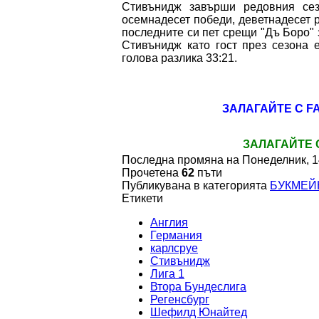
Стивънидж завърши редовния сез
осемнадесет победи, деветнадесет р
последните си пет срещи "Дъ Боро" 
Стивънидж като гост през сезона 
голова разлика 33:21.
ЗАЛАГАЙТЕ С F
ЗАЛАГАЙТЕ С
Последна промяна на Понеделник, 1
Прочетена
62
пъти
Публикувана в категорията
БУКМЕЙ
Етикети
Англия
Германия
карлсруе
Стивънидж
Лига 1
Втора Бундеслига
Регенсбург
Шефилд Юнайтед