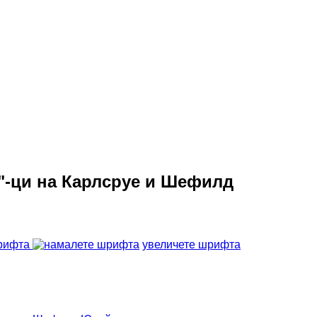
1"-ци на Карлсруе и Шефилд
рифта
увеличете шрифта