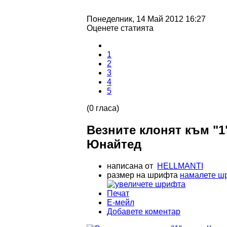
Понеделник, 14 Май 2012 16:27
Оценете статията
1
2
3
4
5
(0 гласа)
Везните клонят към "
Юнайтед
написана от
HELLMANTI
размер на шрифта
намалете ш
Печат
Е-мейл
Добавете коментар