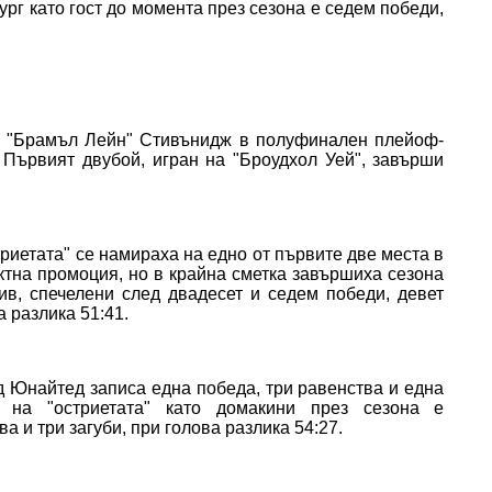
ург като гост до момента през сезона е седем победи,
 "Брамъл Лейн" Стивънидж в полуфинален плейоф-
Първият двубой, игран на "Броудхол Уей", завърши
триетата" се намираха на едно от първите две места в
ктна промоция, но в крайна сметка завършиха сезона
тив, спечелени след двадесет и седем победи, девет
а разлика 51:41.
 Юнайтед записа една победа, три равенства и една
о на "остриетата" като домакини през сезона е
а и три загуби, при голова разлика 54:27.