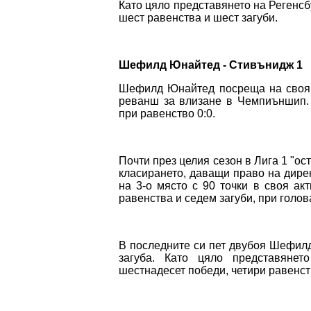
Като цяло представянето на Регенсб
шест равенства и шест загуби.
Шефилд Юнайтед - Стивънидж 1
Шефилд Юнайтед посреща на своя
реванш за влизане в Чемпиъншип. 
при равенство 0:0.
Почти през целия сезон в Лига 1 "ос
класирането, даващи право на дире
на 3-о място с 90 точки в своя ак
равенства и седем загуби, при голов
В последните си пет двубоя Шефилд
загуба. Като цяло представянет
шестнадесет победи, четири равенств