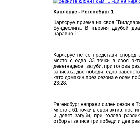
Карлсруе - Регенсбург 1
Карлсруе приема на своя "Вилдпарк
Бундеслига. В първия двубой два
наравно 1:1.
Карлсруе не се представи според 
място с едва 33 точки в своя акт
деветнадесет загуби, при голова ра
записаха две победи, едно равенств
като домакин през сезона е осем поб
23:28.
Регенсбург направи силен сезон в Тр
място с 61 точки в своя актив, пост
и девет загуби, при голова разли
отборът записа три победи и две ра