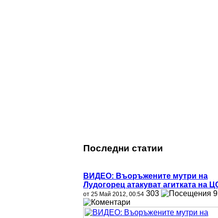
Последни статии
ВИДЕО: Въоръжените мутри на
Лудогорец атакуват агитката на Ц
303
9
от 25 Май 2012, 00:54