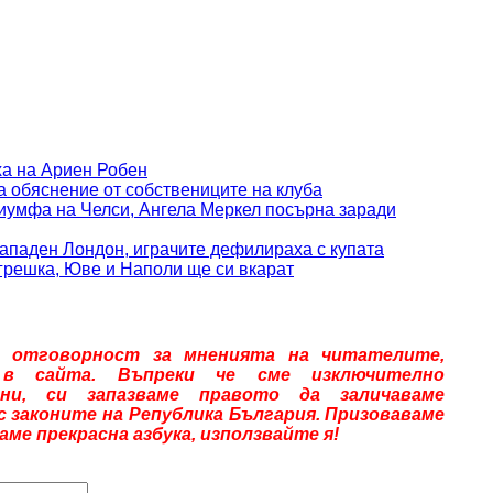
ха на Ариен Робен
 обяснение от собствениците на клуба
иумфа на Челси, Ангела Меркел посърна заради
ападен Лондон, играчите дефилираха с купата
грешка, Юве и Наполи ще си вкарат
 отговорност за мненията на читателите,
 в сайта. Въпреки че сме изключително
ни, си запазваме правото да заличаваме
ъс законите на Република България. Призоваваме
е прекрасна азбука, използвайте я!