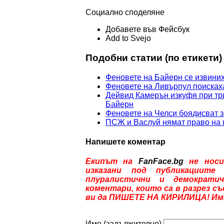
Социално споделяне
Добавете във Фейсбук
Add to Svejo
Подобни статии (по етикети)
Феновете на Байерн се извини
Феновете на Ливърпул поискаха
Дейвид Камерън изкуфя при тр
Байерн
Феновете на Челси боядисват з
ПСЖ и Васлуй нямат право на 
Напишете коментар
Екипът на
FanFace.bg
не носи
изказани под публикациите
плуралистични и демократич
коментари, които са в разрез с
ви да ПИШЕТЕ НА КИРИЛИЦА! Имам
Име (задължително)