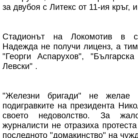
за двубоя с Литекс от 11-ия кръг,
Стадионът на Локомотив в ст
Надежда не получи лиценз, а ти
"Георги Аспарухов", "Българск
Левски" .
"Железни бригади" не желае 
подигравките на президента Нико
своето недоволство. За жал
журналисти не отразиха протест
последното "домакинство" на чужд