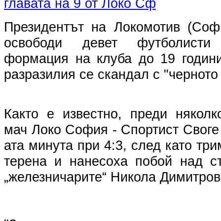
Президентът на Локомотив (Соф
освободи девет футболисти
формация на клуба до 19 години
разразилия се скандал с "черното 
Както е известно, преди някол
мач Локо София - Спортист Своге 
ата минута при 4:3, след като тр
терена и нанесоха побой над с
„железничарите“ Никола Димитров