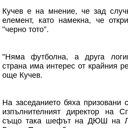
Кучев е на мнение, че зад случ
елемент, като намекна, че откр
"черно тото".
"Няма футболна, а друга логик
страна има интерес от крайния ре
още Кучев.
На заседанието бяха призовани с
изпълнителният директор на Сп
също така шефът на ДЮШ на Л