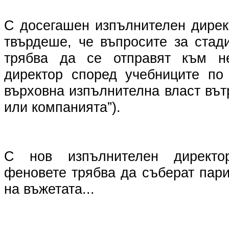
С досегашен изпълнителен дирек
твърдеше, че въпросите за стад
трябва да се отправят към не
директор според учебниците по
върховна изпълнителна власт вът
или компанията”).
С нов изпълнителен директор
феновете трябва да съберат пар
на въжетата...