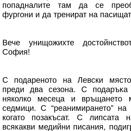
попадналите там да се преоб
фургони и да тренират на пасищат
Вече унищожихте достойнство
София!
С подареното на Левски място
преди два сезона. С подаръка
няколко месеца и връщането 
седмици. С “реанимирането” на 
когато позакъсат. С липсата 
всякакви медийни писания, поди