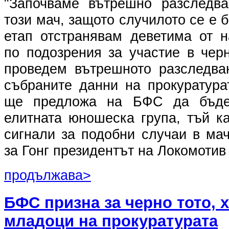
"Започваме вътрешно разследва
този мач, защото случилото се е 
етап отстранявам деветима от 
по подозрения за участие в чер
проведем вътрешното разследва
събраните данни на прокуратур
ще предложа на БФС да бъде
елитната юношеска група, тъй к
сигнали за подобни случаи в мач
за Гонг президентът на Локомотив
продължава>
БФС призна за черно тото, 
младоци на прокуратурата