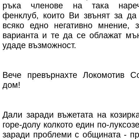
ръка членове на така наре
фенклуб, които Ви звънят за да
всяко едно негативно мнение, 
варианта и те да се облажат мъ
удаде възможност.
Вече превърнахте Локомотив С
дом!
Дали заради въжетата на козирка
горе-долу колкото един по-луксоз
заради проблеми с общината - п