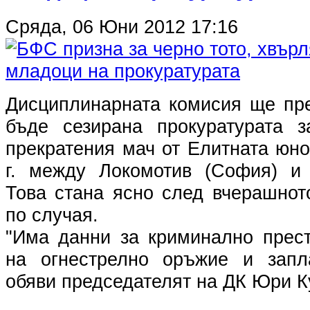
Сряда, 06 Юни 2012 17:16
Дисциплинарната комисия ще пр
бъде сезирана прокуратурата з
прекратения мач от Елитната юн
г. между Локомотив (София) и 
Това стана ясно след вчерашнот
по случая.
"Има данни за криминално прес
на огнестрелно оръжие и запла
обяви председателят на ДК Юри К