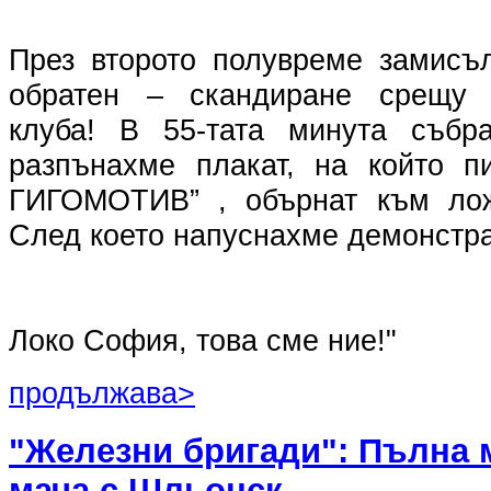
През второто полувреме замисъ
обратен – скандиране срещу 
клуба! В 55-тата минута събр
разпънахме плакат, на който п
ГИГОМОТИВ” , обърнат към лож
След което напуснахме демонстра
Локо София, това сме ние!"
продължава>
"Железни бригади": Пълна 
мача с Шльонск