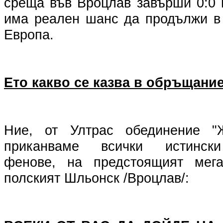
среща във Вроцлав завърши 0:0 
има реален шанс да продължи в
Европа.
Ето какво се казва в обръщание
Ние, от Ултрас обединение "Ж
приканваме всички истински
фенове, на предстоящият мег
полският Шльонск /Вроцлав/: