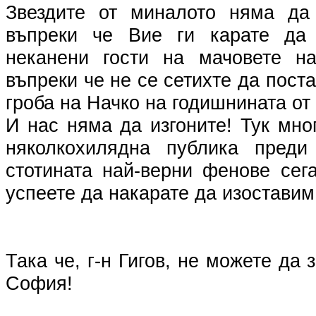
Звездите от миналото няма да 
въпреки че Вие ги карате да 
неканени гости на мачовете на
въпреки че не се сетихте да пост
гроба на Начко на годишнината от
И нас няма да изгоните! Тук мног
няколкохилядна публика преди
стотината най-верни фенове сег
успеете да накарате да изоставим
Така че, г-н Гигов, не можете да
София!