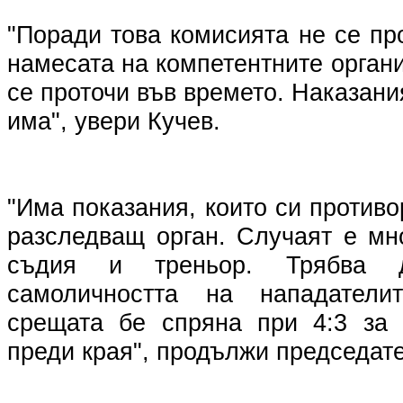
"Поради това комисията не се пр
намесата на компетентните органи
се проточи във времето. Наказани
има", увери Кучев.
"Има показания, които си противо
разследващ орган. Случаят е мн
съдия и треньор. Трябва 
самоличността на нападатели
срещата бе спряна при 4:3 за 
преди края", продължи председате