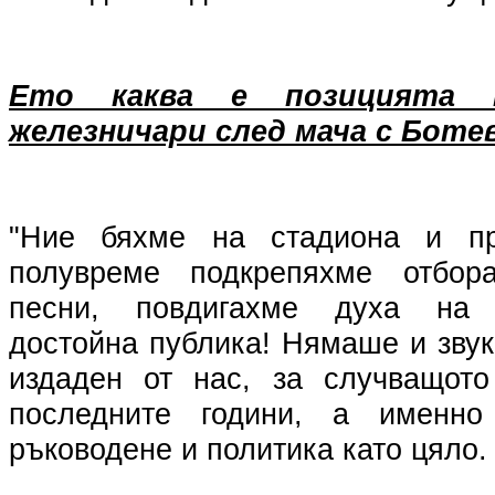
Ето каквa e позицията 
железничари след мача с Боте
"Ние бяхме на стадиона и пр
полувреме подкрепяхме отбор
песни, повдигахме духа на 
достойна публика! Нямаше и звук
издаден от нас, за случващото
последните години, а именно
ръководене и политика като цяло.