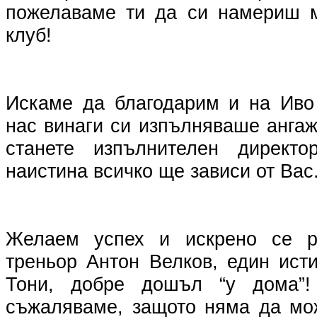
пожелаваме ти да си намериш м
клуб!
Искаме да благодарим и на Иво
нас винаги си изпълняваше анга
станете изпълнителен директо
наистина всичко ще зависи от Вас
Желаем успех и искрено се р
треньор Антон Велков, един ист
Тони, добре дошъл “у дома”
съжаляваме, защото няма да мо