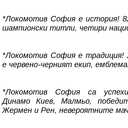
*Локомотив София е история! 8
шампионски титли, четири нацио
*Локомотив София е традиция!
е червено-черният екип, емблем
*Локомотив София са успех
Динамо Киев, Малмьо, победи
Жермен и Рен, невероятните мач