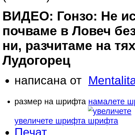
ВИДЕО: Гонзо: Не и
почваме в Ловеч бе
ни, разчитаме на тях
Лудогорец
написана от
Mentalita
размер на шрифта
намалете ш
увеличете шрифта
Печат