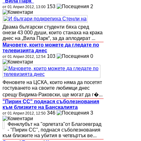
"Вила Парк"
153
2
от 01 Април 2012, 13:00
Двама български студенти бяха сред
онези 43 000 души, които станаха на крака
днес на „Вила Парк“, за да аплодират ...
Мачовете, които можете да гледате по
телевизията днес
103
0
от 01 Април 2012, 12:54
Феновете на ЦСКА, които няма да посетят
гостуването на своите любимци днес
срещу Видима-Раковски, ще могат да г�...
"Пирин СС" поднася съболезнования
към близките на Банскалията
346
3
от 01 Април 2012, 12:50
Фенклубът на "орлетата"от Благоевград
- "Пирин СС", поднася съболезнования
към близките на убития в четвъртък ве...