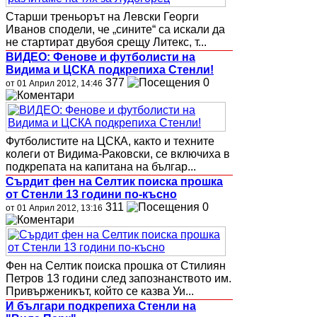
Старши треньорът на Левски Георги
Иванов сподели, че „сините“ са искали да
не стартират двубоя срещу Литекс, т...
ВИДЕО: Фенове и футболисти на
Видима и ЦСКА подкрепиха Стенли!
377
0
от 01 Април 2012, 14:46
Футболистите на ЦСКА, както и техните
колеги от Видима-Раковски, се включиха в
подкрепата на капитана на българ...
Сърдит фен на Селтик поиска прошка
от Стенли 13 години по-късно
311
0
от 01 Април 2012, 13:16
Фен на Селтик поиска прошка от Стилиян
Петров 13 години след запознанството им.
Привърженикът, който се казва Уи...
И българи подкрепиха Стенли на