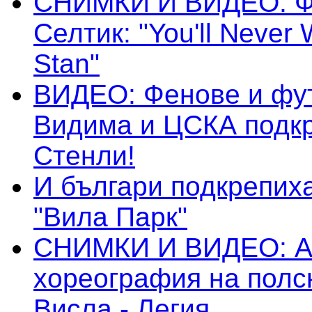
СНИМКИ И ВИДЕО: Ф
Селтик: "You'll Never 
Stan"
ВИДЕО: Фенове и фу
Видима и ЦСКА подк
Стенли!
И българи подкрепих
"Вила Парк"
СНИМКИ И ВИДЕО: А
хореография на полс
Висла - Легия