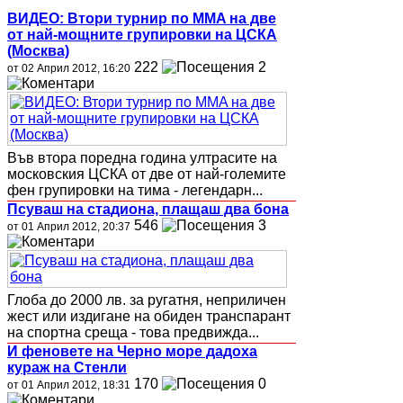
ВИДЕО: Втори турнир по MMA на две
от най-мощните групировки на ЦСКА
(Москва)
222
2
от 02 Април 2012, 16:20
Във втора поредна година ултрасите на
московския ЦСКА от две от най-големите
фен групировки на тима - легендарн...
Псуваш на стадиона, плащаш два бона
546
3
от 01 Април 2012, 20:37
Глоба до 2000 лв. за ругатня, неприличен
жест или издигане на обиден транспарант
на спортна среща - това предвижда...
И феновете на Черно море дадоха
кураж на Стенли
170
0
от 01 Април 2012, 18:31