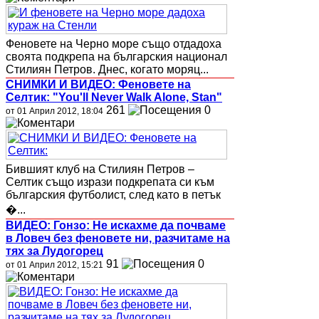
Феновете на Черно море също отдадоха
своята подкрепа на българския национал
Стилиян Петров. Днес, когато моряц...
СНИМКИ И ВИДЕО: Феновете на
Селтик: "You'll Never Walk Alone, Stan"
261
0
от 01 Април 2012, 18:04
Бившият клуб на Стилиян Петров –
Селтик също изрази подкрепата си към
българския футболист, след като в петък
�...
ВИДЕО: Гонзо: Не искахме да почваме
в Ловеч без феновете ни, разчитаме на
тях за Лудогорец
91
0
от 01 Април 2012, 15:21