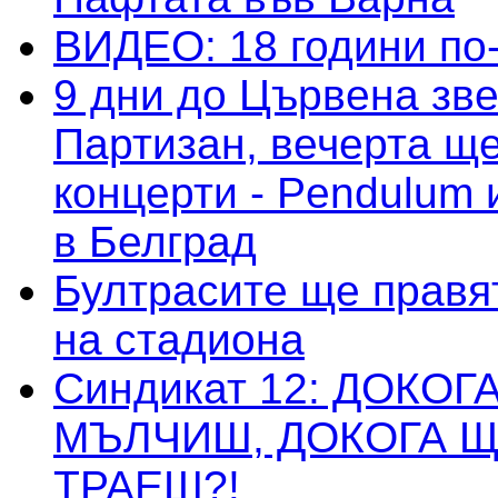
ВИДЕО: 18 години по-
9 дни до Цървена зве
Партизан, вечерта ще
концерти - Pendulum 
в Белград
Бултрасите ще правя
на стадиона
Синдикат 12: ДОКОГ
МЪЛЧИШ, ДОКОГА Щ
ТРАЕШ?!