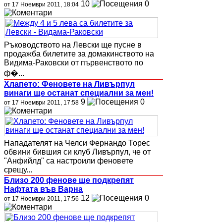
10
0
от 17 Ноември 2011, 18:04
Ръководството на Левски ще пусне в
продажба билетите за домакинството на
Видима-Раковски от първенството по
ф�...
Хлапето: Феновете на Ливърпул
винаги ще останат специални за мен!
9
0
от 17 Ноември 2011, 17:58
Нападателят на Челси Фернандо Торес
обвини бившия си клуб Ливърпул, че от
"Анфийлд" са настроили феновете
срещу...
Близо 200 фенове ще подкрепят
Нафтата във Варна
12
0
от 17 Ноември 2011, 17:56