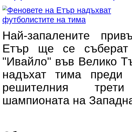
Най-запалените прив
Етър ще се съберат
"Ивайло" във Велико Т
надъхат тима преди 
решителния тре
шампионата на Западнат