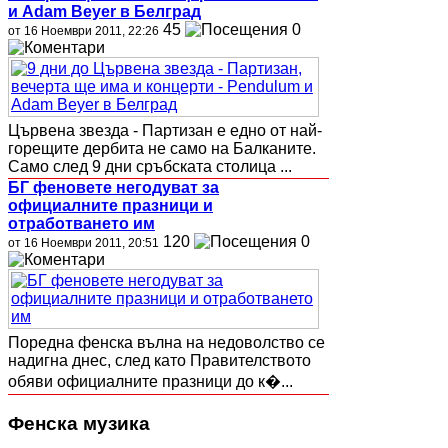
и Adam Beyer в Белград
45
0
от 16 Ноември 2011, 22:26
Цървена звезда - Партизан е едно от най-
горещите дербита не само на Балканите.
Само след 9 дни сръбската столица ...
БГ феновете негодуват за
официалните празници и
отработването им
120
0
от 16 Ноември 2011, 20:51
Поредна фенска вълна на недоволство се
надигна днес, след като Правителството
обяви официалните празници до к�...
Фенска музика