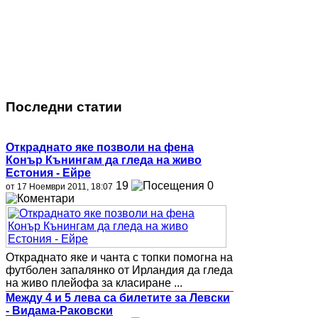
Последни статии
Откраднато яке позволи на фена
Конър Кънингам да гледа на живо
Естония - Ейре
19
0
от 17 Ноември 2011, 18:07
Откраднато яке и чанта с топки помогна на
футболен запалянко от Ирландия да гледа
на живо плейофа за класиране ...
Между 4 и 5 лева са билетите за Левски
- Видама-Раковски