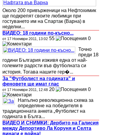
Около 200 привърженици на Нефтохимик
ще подкрепят своите любимци при
гостуването им на Спартак (Варна) в
неделни...
ВИДЕО: 18 години по-късно...
55
0
от 17 Ноември 2011, 13:02
Точно
преди 18
години България изживя една от най-
големите радости във футболната си
история. Тогава нашите гер�...
За "Футболист на годината" и
феновете ще имат глас
20
0
от 17 Ноември 2011, 12:48
Напълно революционна схема за
определяне на победителя в
традиционната анкета „Футболист на
годината в Бълга...
ВИДЕО И СНИМКИ: Дербито на Галисия
между Депортиво Ла Коруня и Селта
винаги е война!