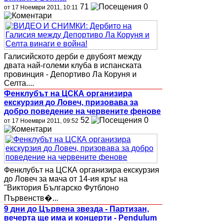
71
0
от 17 Ноември 2011, 10:11
Галисийското дерби е двубоят между
двата най-големи клуба в испанската
провинция - Депортиво Ла Коруня и
Селта....
Фенклубът на ЦСКА организира
екскурзия до Ловеч, призовава за
добро поведение на червените фенове
52
0
от 17 Ноември 2011, 09:52
Фенклубът на ЦСКА организира екскурзия
до Ловеч за мача от 14-ия кръг на
"Виктория Българско Футблоно
Първенств�...
9 дни до Цървена звезда - Партизан,
вечерта ще има и концерти - Pendulum