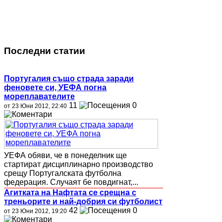
Последни статии
Португалия също страда заради
феновете си, УЕФА погна
мореплавателите
11
0
от 23 Юни 2012, 22:40
УЕФА обяви, че в понеделник ще
стартират дисциплинарно производство
срещу Португалската футболна
федерация. Случаят бе повдигнат,...
Агитката на Нафтата се срещна с
треньорите и най-добрия си футболист
42
0
от 23 Юни 2012, 19:20