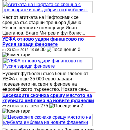
Част от агитката на Нефтохимик се
срещна със старши-треньора Димчо
Ненов, неговите помощници Иван
Цветанов, Благо Митрев и футболис...
УЕФА отново удари финансово по
Русия заради феновете
30
0
от 23 Юни 2012, 19:06
Руският футболен съюз беше глобен от
УЕФА с още 35 000 евро заради
поведението на своите фенове на
европейското първенство. Новата сан...
Цесекарите скочиха срещу мястото на
клубната емблема на новите фланелки
275
2
от 23 Юни 2012, 18:53
По подобие на феновете на Левски и тези