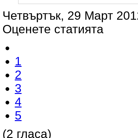
Четвъртък, 29 Март 201
Оценете статията
1
2
3
4
5
(2 гласа)