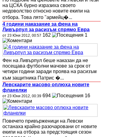
на ЦСКА бурно изразиха своето
недоволство относно новите екипи на
отбора. Това лято "армейц�...
4 години наказание за фена на
Ливърпул за расизъм спрямо Евра
162
1
от 23 Юни 2012, 00:57
Фен на Ливърпул беше наказан да не
посещава футболни мачове за срок от
четири години заради проява на расизъм
към защитника Патрис �...
Левскарите масово оплюха новите
фланелки
694
16
от 23 Юни 2012, 00:39
Повечето привърженици на Левски
останаха крайно разочаровани от новите
екипи на отбора за предстоящия сезон