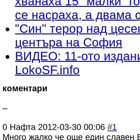
хванаха 15 "малки" г
се насраха, а двама 
"Син" терор над цесе
центъра на София
ВИДЕО: 11-ото издан
LokoSF.info
коментари
0
Нафта
2012-03-30 00:06
#1
Много жалко че още един славен Б