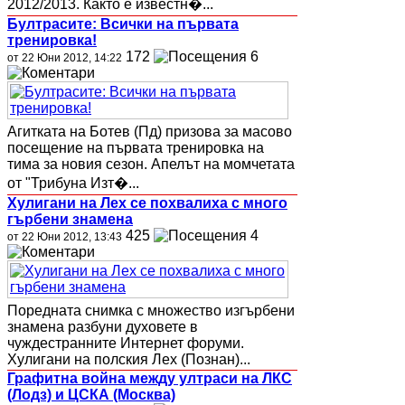
2012/2013. Както е известн�...
Бултрасите: Всички на първата
тренировка!
172
6
от 22 Юни 2012, 14:22
Агитката на Ботев (Пд) призова за масово
посещение на първата тренировка на
тима за новия сезон. Апелът на момчетата
от "Трибуна Изт�...
Хулигани на Лех се похвалиха с много
гърбени знамена
425
4
от 22 Юни 2012, 13:43
Поредната снимка с множество изгърбени
знамена разбуни духовете в
чуждестранните Интернет форуми.
Хулигани на полския Лех (Познан)...
Графитна война между ултраси на ЛКС
(Лодз) и ЦСКА (Москва)