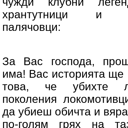
чужди клубни леген
хрантутници и об
палячовци:
За Вас господа, про
има! Вас историята ще
това, че убихте 
поколения локомотивци
да убиеш обичта и вяра
по-голям грях на т