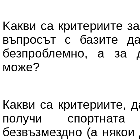
Kакви са критериите з
въпросът с базите д
безпроблемно, а за 
може?
Какви са критериите, 
получи спортнат
безвъзмездно (а някои