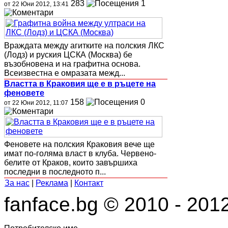
283
1
от 22 Юни 2012, 13:41
Враждата между агитките на полския ЛКС
(Лодз) и руския ЦСКА (Москва) бе
възобновена и на графитна основа.
Всеизвестна е омразата межд...
Властта в Краковия ще е в ръцете на
феновете
158
0
от 22 Юни 2012, 11:07
Феновете на полския Краковия вече ще
имат по-голяма власт в клуба. Червено-
белите от Краков, които завършиха
последни в последното п...
За нас
|
Реклама
|
Контакт
fanface.bg © 2010 - 201