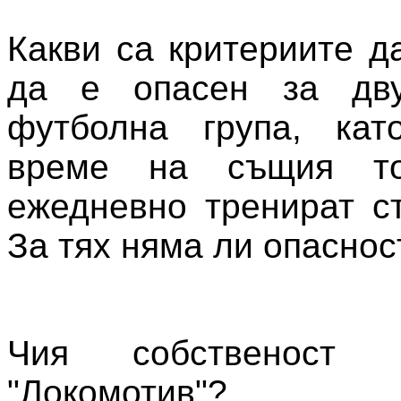
Какви са критериите д
да е опасен за дву
футболна група, ка
време на същия то
ежедневно тренират с
За тях няма ли опаснос
Чия собственост 
"Локомотив"?